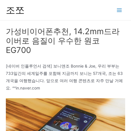
콘
조쪼
텐
Main
츠
Men
로
가성비이어폰추천, 14.2mm드라
건
이버로 음질이 우수한 원코
너
뛰
EG700
기
[네이버 인플루언서 검색] 보니앤조 Bonnie & Joe, 우리 부부는
733일간의 세계일주를 포함해 지금까지 보니는 57개국, 조는 63
개국을 여행했습니다. 앞으로 여러 여행 콘텐츠로 자주 만날 거예
요. ^^in.naver.com