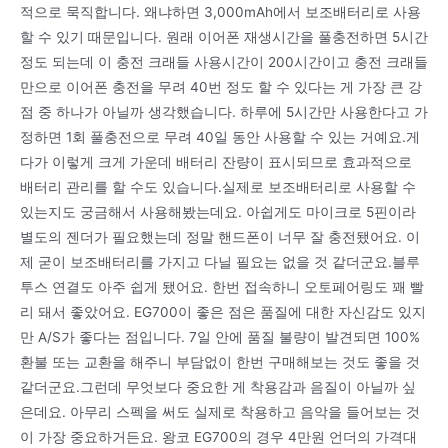
적으로 묵직합니다. 왜냐하면 3,000mAh에서 보조배터리로 사용
할 수 있기 때문입니다. 원래 이어폰 재생시간을 풀충전하면 5시간
정도 되는데 이 충전 크래들 사용시간이 200시간이고 충전 크래들
만으로 이어폰 충전을 무려 40번 정도 할 수 있다는 게 가장 큰 강
점 중 하나가 아닐까 생각했습니다. 하루에 5시간만 사용한다고 가
정하면 1회 풀충전으로 무려 40일 동안 사용할 수 있는 거예요.게
다가 이렇게 크게 가운데 배터리 잔량이 표시되므로 효과적으로
배터리 관리를 할 수도 있습니다.실제로 보조배터리로 사용할 수
있는지도 궁금해서 사용해봤는데요. 아쉽게도 마이크로 5핀이라
별도의 젠더가 필요했는데 정말 핸드폰이 너무 잘 충전됐어요. 이
제 굳이 보조배터리를 가지고 다닐 필요는 없을 것 같더군요.블루
투스 연결도 아주 쉽게 됐어요. 한번 접속하니 오토페어링도 꽤 빨
리 돼서 좋았어요. EG700이 좋은 점은 품질에 대한 자신감도 있지
만 A/S가 좋다는 점입니다. 7일 안에 품질 불량이 발견되면 100%
환불 또는 교환을 해주니 부담없이 한번 구매해보는 것도 좋을 것
같더군요.그런데 무엇보다 중요한 게 착용감과 음질이 아닐까 싶
은데요. 아무리 스펙을 써도 실제로 착용하고 음악을 들어보는 것
이 가장 중요하거든요. 왕코 EG700의 경우 4만원 언더의 가격대