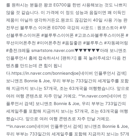
를 원하시는 분들은 왕코 EG700을 한번 사용해보는 것도 나쁘지
않을 것 같습니다. 이 가격에 이 정도 성능과 음질이면 꽤 이득인
제품이 아닐까 생각하거든요.원코드 끊김없이 40일 사용 가능 완
전무선 블루투스 이어폰 EG700 극강의 사운드 : 원코스트아 #무
선블루투스이어폰 #블루투스이어폰 #고코스파블루투스이어폰 #
무선이어폰추천 #이어폰추천 #음질좋은 #블루투스 #자동페어링
#충전크레들 smartstore.naver.com▼▼▼▼▼▼아래 보니앤조
인플루언서 홈에 접속하셔서 [팬하기] 를 꼭 눌러주세요! 다음 컨
텐츠를 만드는데 큰 힘이 됩니
다.https://in.naver.com/bonnieandjoe[네이버 인플루언서 검색]
보니앤조 Bonnie & Joe, 우리 부부는 733일간의 세계일주를 포함
해 지금까지 보니는 57개국, 조는 63개국을 여행했습니다. 앞으로
여러 여행 콘텐츠로 자주 만날 거예요. ^^in.naver.com[네이버 인
플루언서 검색] 보니앤조 Bonnie & Joe, 우리 부부는 733일간의
세계일주를 포함해 지금까지 보니는 57개국, 조는 63개국을 여행
했습니다. 앞으로 여러 여행 콘텐츠로 자주 만날 거예요.
^^in.naver.com[네이버 인플루언서 검색] 보니앤조 Bonnie & Joe,
우리 부부는 733일간의 세계일주를 포함해 지금까지 보니는 57개