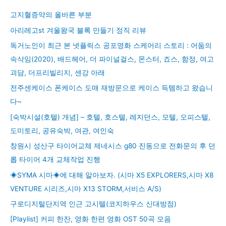
고지혈증약의 올바른 부분
아리레고st 겨울왕국 블록 만들기 정직 리뷰
독거노인이 최근 본 넷플릭스 공포영화 스케어리 스토리 : 어둠의
속삭임(2020), 배드헤어, 더 파이널걸스, 몬스터, 죠스, 함정, 여고
괴담, 더프리빌리지, 센강 아래
전주센케이스 폰케이스 도매 재방문으로 케이스 득템하고 왔습니
다~
[숙박시설(호텔) 개념] – 호텔, 호스텔, 레지던스, 모텔, 오피스텔,
도미토리, 공유숙박, 여관, 여인숙
창원시 성산구 타이어교체 제네시스 g80 진동으로 전화문의 후 던
롭 타이어 4개 교체작업 진행
◈SYMA 시마◈에 대해 알아보자. (시마 X5 EXPLORERS,시마 X8
VENTURE 시리즈,시마 X13 STORM,서비스 A/S)
구로디지털단지역 인근 고시텔(코지하우스 신대방점)
[Playlist] 커피 한잔, 영화 한편 영화 OST 50곡 모음