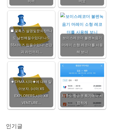
이어
어요
■ 꽃톡스 설명및문의창!!나
도 날씬해질수있다! 나도
보이스레코더 볼펜녹음기
55사이즈 입을수있다! 건강
머레이 소형 레코더를 사용
과 라인까지…
해 보니
◈SYMA 시마◈에 대해 알
아보자. (시마 X5
EXPLORERS,시마 X8
제주도 항공권 특가예약 저
VENTURE…
렴하게
인기글