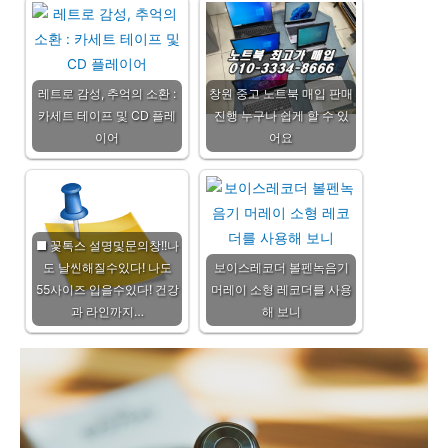
레트로 감성, 추억의 소환 :
창원 중고 노트북 매입 판매
카세트 테이프 및 CD 플레
진행 누구나 쉽게 할 수 있
이어
어요
■ 꽃톡스 설명및문의창!!나
도 날씬해질수있다! 나도
보이스레코더 볼펜녹음기
55사이즈 입을수있다! 건강
머레이 소형 레코더를 사용
과 라인까지…
해 보니