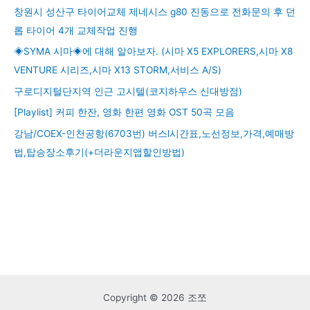
창원시 성산구 타이어교체 제네시스 g80 진동으로 전화문의 후 던
롭 타이어 4개 교체작업 진행
◈SYMA 시마◈에 대해 알아보자. (시마 X5 EXPLORERS,시마 X8
VENTURE 시리즈,시마 X13 STORM,서비스 A/S)
구로디지털단지역 인근 고시텔(코지하우스 신대방점)
[Playlist] 커피 한잔, 영화 한편 영화 OST 50곡 모음
강남/COEX-인천공항(6703번) 버스l시간표,노선정보,가격,예매방
법,탑승장소후기(+더라운지앱할인방법)
Copyright © 2026 조쪼