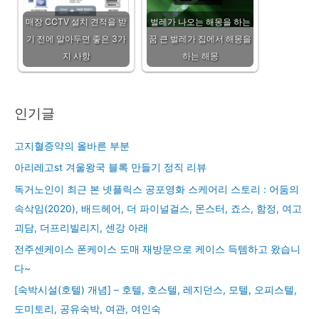
매장 CCTV 설치 견적을 받
벌레가 나오는 해몽을 하는
기 전에 알아두면 좋은 3가
꿈 큰 벌레가 집에서 해몽을
지 사항
하는 해몽
인기글
고지혈증약의 올바른 부분
아리레고st 겨울왕국 블록 만들기 정직 리뷰
독거노인이 최근 본 넷플릭스 공포영화 스케어리 스토리 : 어둠의
속삭임(2020), 배드헤어, 더 파이널걸스, 몬스터, 죠스, 함정, 여고
괴담, 더프리빌리지, 센강 아래
전주센케이스 폰케이스 도매 재방문으로 케이스 득템하고 왔습니
다~
[숙박시설(호텔) 개념] – 호텔, 호스텔, 레지던스, 모텔, 오피스텔,
도미토리, 공유숙박, 여관, 여인숙