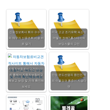
신용정보회사 회수 수수료
미국 고교 조기유학 숙소는
와 채무자 신용조회 비용 바
어떻게 정해? 홈스테이와
로 알기
보딩스쿨의 고민
자동차보험료비교견적사이
트 통해서 자동차보험비교
만성 편도선염의 원인인 목
해보고 보장 및 가격 확인해
의 이물감과 통증이 지겹다
보세요
면