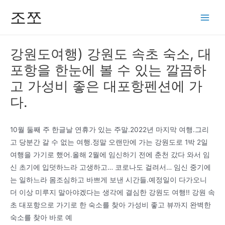
콘
조쪼
텐
Main
츠
Men
로
강원도여행) 강원도 속초 숙소, 대
건
포항을 한눈에 볼 수 있는 깔끔하
너
뛰
고 가성비 좋은 대포항펜션에 가
기
다.
10월 둘째 주 한글날 연휴가 있는 주말.2022년 마지막 여행.그리
고 당분간 갈 수 없는 여행.정말 오랜만에 가는 강원도로 1박 2일
여행을 가기로 했어.올해 2월에 임신하기 전에 춘천 갔다 와서 임
신 초기에 입덧하느라 고생하고… 코로나도 걸려서… 임신 중기에
는 일하느라 몸조심하고 바쁘게 보낸 시간들.예정일이 다가오니
더 이상 미루지 말아야겠다는 생각에 결심한 강원도 여행!! 강원 속
초 대포항으로 가기로 한 숙소를 찾아 가성비 좋고 뷰까지 완벽한
숙소를 찾아 바로 예