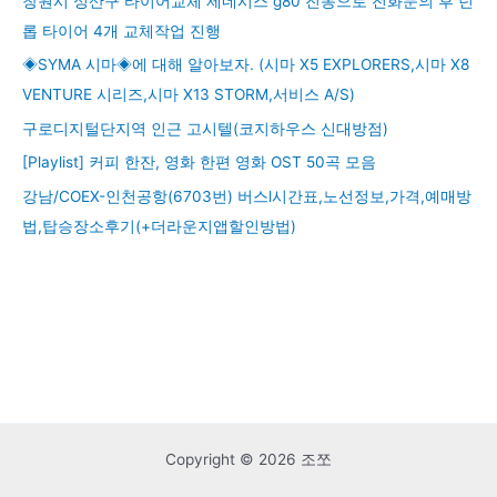
창원시 성산구 타이어교체 제네시스 g80 진동으로 전화문의 후 던
롭 타이어 4개 교체작업 진행
◈SYMA 시마◈에 대해 알아보자. (시마 X5 EXPLORERS,시마 X8
VENTURE 시리즈,시마 X13 STORM,서비스 A/S)
구로디지털단지역 인근 고시텔(코지하우스 신대방점)
[Playlist] 커피 한잔, 영화 한편 영화 OST 50곡 모음
강남/COEX-인천공항(6703번) 버스l시간표,노선정보,가격,예매방
법,탑승장소후기(+더라운지앱할인방법)
Copyright © 2026 조쪼