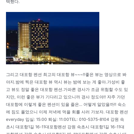
택했다.
그리고 대포항 펜션 최고의 대포항 뷰~~~!!좋은 뷰는 영상으로 봐
야지.밤에 찍은 대포항 뷰 역시 뷰는 밤에 보는 게 좋아.가성비 좋
고 뷰도 정말 좋은 대포항 펜션.가파른 경사가 조금 위험할 수도 있
지만, 이런 좋은 뷰가 기다리고 있으니까 경사 정도야!! 자주 가던
대포항에 이렇게 좋은 펜션이 있을 줄은… 어떻게 알았을까!! 숙소
에 짐도 풀었으니 이제 저녁에 먹을 회를 사러 가보자. 대포항 펜션
everyday 입실: 15:00 퇴실: 11:00TEL: 010-5375-8104 강원 속
초시 대포항1길 16-11대포항펜션 강원 속초시 대포항1길 16-11대