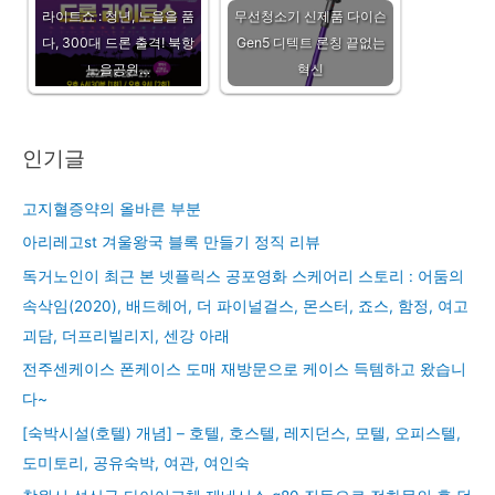
라이트쇼 : 청년, 노을을 품
무선청소기 신제품 다이슨
다, 300대 드론 출격! 북항
Gen5 디텍트 론칭 끝없는
노을공원…
혁신
인기글
고지혈증약의 올바른 부분
아리레고st 겨울왕국 블록 만들기 정직 리뷰
독거노인이 최근 본 넷플릭스 공포영화 스케어리 스토리 : 어둠의
속삭임(2020), 배드헤어, 더 파이널걸스, 몬스터, 죠스, 함정, 여고
괴담, 더프리빌리지, 센강 아래
전주센케이스 폰케이스 도매 재방문으로 케이스 득템하고 왔습니
다~
[숙박시설(호텔) 개념] – 호텔, 호스텔, 레지던스, 모텔, 오피스텔,
도미토리, 공유숙박, 여관, 여인숙