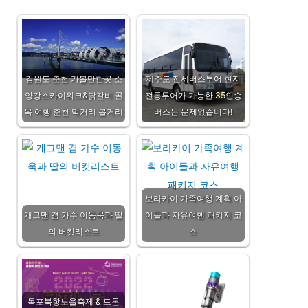
강원도 춘천 가볼만한곳 소
제주도 전세버스투어 현지
양강스카이워크&닭갈비 골
전통투어가 가능한 35인승
목 여행 춘천 먹거리 볼거리
버스는 문제없습니다!
보라카이 가족여행 계획 아
개그맨 겸 가수 이동욱과 딸
이들과 자유여행 패키지 코
의 버킷리스트
스
목포북항노을축제 & 드론