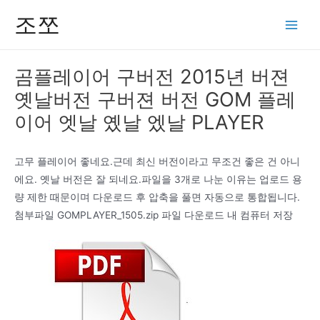
콘
조쪼
텐
Main
츠
Men
로
곰플레이어 구버전 2015년 버젼
건
옛날버전 구버젼 버전 GOM 플레
너
뛰
이어 엣날 옜날 엤날 PLAYER
기
고무 플레이어 좋네요.근데 최신 버전이라고 무조건 좋은 건 아니
에요. 옛날 버전은 잘 되네요.파일을 3개로 나눈 이유는 업로드 용
량 제한 때문이며 다운로드 후 압축을 풀면 자동으로 통합됩니다.
첨부파일 GOMPLAYER_1505.zip 파일 다운로드 내 컴퓨터 저장