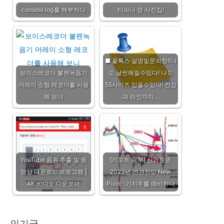
console.log를 해부하다
티파니 영 사진집!
■ 꽃톡스 설명및문의창!!나
보이스레코더 볼펜녹음기
도 날씬해질수있다! 나도
머레이 소형 레코더를 사용
55사이즈 입을수있다! 건강
해 보니
과 라인까지…
YouTube 음원 추출 및 동
[리포트 공부] 신영증권
영상 다운로드 프로그램 |
2023년 연간전망 New
4K 비디오 다운로더
Pivot : 가치주를 예비하다
인기글