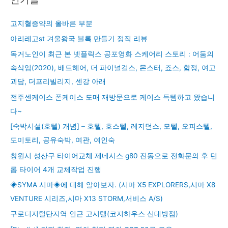
고지혈증약의 올바른 부분
아리레고st 겨울왕국 블록 만들기 정직 리뷰
독거노인이 최근 본 넷플릭스 공포영화 스케어리 스토리 : 어둠의
속삭임(2020), 배드헤어, 더 파이널걸스, 몬스터, 죠스, 함정, 여고
괴담, 더프리빌리지, 센강 아래
전주센케이스 폰케이스 도매 재방문으로 케이스 득템하고 왔습니
다~
[숙박시설(호텔) 개념] – 호텔, 호스텔, 레지던스, 모텔, 오피스텔,
도미토리, 공유숙박, 여관, 여인숙
창원시 성산구 타이어교체 제네시스 g80 진동으로 전화문의 후 던
롭 타이어 4개 교체작업 진행
◈SYMA 시마◈에 대해 알아보자. (시마 X5 EXPLORERS,시마 X8
VENTURE 시리즈,시마 X13 STORM,서비스 A/S)
구로디지털단지역 인근 고시텔(코지하우스 신대방점)