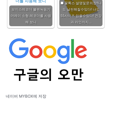
■ 꽃톡스 설명및문의창!!나
보이스레코더 볼펜녹음기
도 날씬해질수있다! 나도
머레이 소형 레코더를 사용
55사이즈 입을수있다! 건강
해 보니
과 라인까지…
네이버 MYBOX에 저장