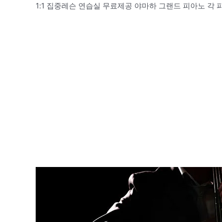
1:1 집중레슨 연습실 무료제공 야마하 그랜드 피아노 각