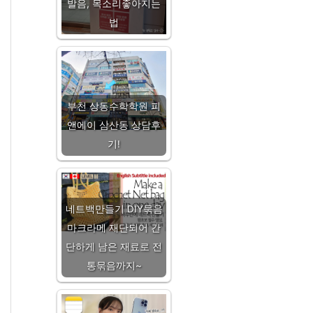
발음, 목소리좋아지는
법
부천 상동수학학원 피
앤에이 삼산동 상담후
기!
네트백만들기 DIY묶음
마크라메 재단되어 간
단하게 남은 재료로 전
통묶음까지~