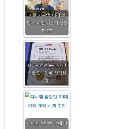
애플 기본앱 '미리 알
림'에 이런 기능이 있었
다고?
ITQ 자격증 온라인 강
의로 단기간에 합격한
다!
다니엘 웰링턴 30대 여