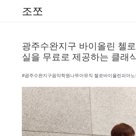
콘
조쪼
텐
츠
로
건
광주수완지구 바이올린 첼로
너
뛰
실을 무료로 제공하는 클래식
기
#광주수완지구음악학원나뚜아뮤직 첼로바이올린피아