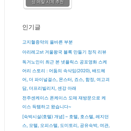
성 메탈 시계 추천
인기글
고지혈증약의 올바른 부분
아리레고st 겨울왕국 블록 만들기 정직 리뷰
독거노인이 최근 본 넷플릭스 공포영화 스케
어리 스토리 : 어둠의 속삭임(2020), 배드헤
어, 더 파이널걸스, 몬스터, 죠스, 함정, 여고괴
담, 더프리빌리지, 센강 아래
전주센케이스 폰케이스 도매 재방문으로 케
이스 득템하고 왔습니다~
[숙박시설(호텔) 개념] – 호텔, 호스텔, 레지던
스, 모텔, 오피스텔, 도미토리, 공유숙박, 여관,