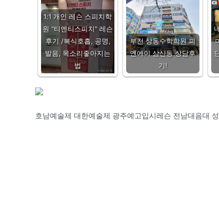
1:1 개인 레슨 스피치학
원 "티엔티스피치" 레슨
후기 /복식호흡, 공명,
부천 상동수학학원 피
발음, 목소리좋아지는
앤에이 삼산동 상담후
법
기!
호남예술제 대한예술제 광주예고입시레슨 전남대음대 성