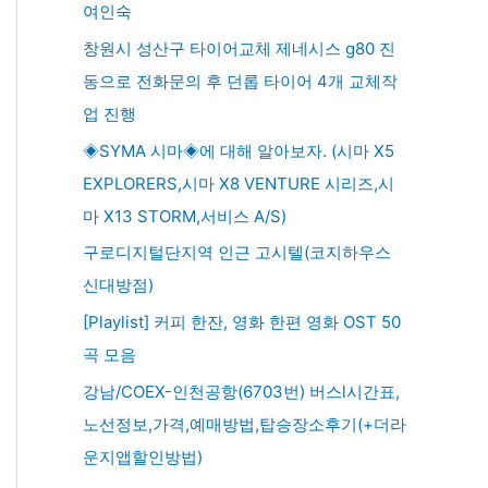
여인숙
창원시 성산구 타이어교체 제네시스 g80 진
동으로 전화문의 후 던롭 타이어 4개 교체작
업 진행
◈SYMA 시마◈에 대해 알아보자. (시마 X5
EXPLORERS,시마 X8 VENTURE 시리즈,시
마 X13 STORM,서비스 A/S)
구로디지털단지역 인근 고시텔(코지하우스
신대방점)
[Playlist] 커피 한잔, 영화 한편 영화 OST 50
곡 모음
강남/COEX-인천공항(6703번) 버스l시간표,
노선정보,가격,예매방법,탑승장소후기(+더라
운지앱할인방법)