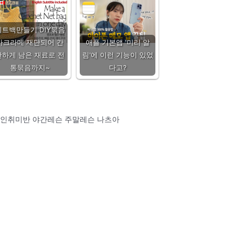
네트백만들기 DIY묶음
마크라메 재단되어 간
애플 기본앱 '미리 알
단하게 남은 재료로 전
림'에 이런 기능이 있었
통묶음까지~
다고?
인취미반 야간레슨 주말레슨 나츠아