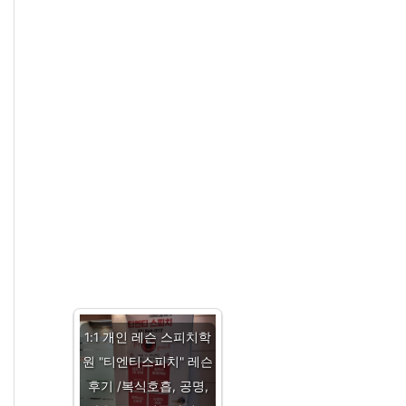
1:1 개인 레슨 스피치학
원 "티엔티스피치" 레슨
후기 /복식호흡, 공명,