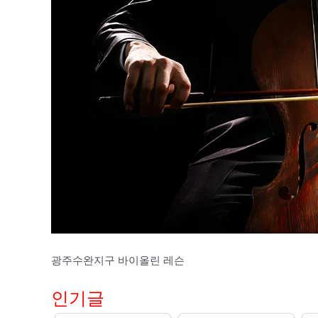
광주수완지구 바이올린 레슨
인기글