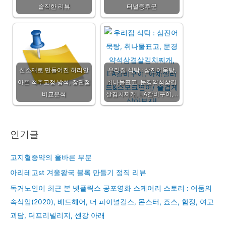
솔직한 리뷰
터널증후군
신소재로 만들어진 허리안
우리집 식탁 : 삼진어묵탕,
아픈 척추교정 방석, 장단점
취나물표고, 문경약석삼겹
비교분석
살김치찌개, LA갈비구이,…
인기글
고지혈증약의 올바른 부분
아리레고st 겨울왕국 블록 만들기 정직 리뷰
독거노인이 최근 본 넷플릭스 공포영화 스케어리 스토리 : 어둠의
속삭임(2020), 배드헤어, 더 파이널걸스, 몬스터, 죠스, 함정, 여고
괴담, 더프리빌리지, 센강 아래