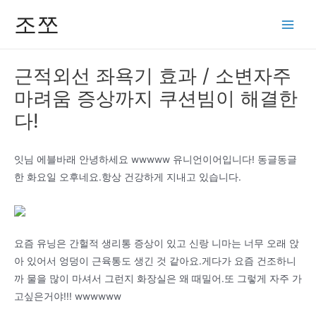
콘
조쪼
텐
Main
츠
Men
로
근적외선 좌욕기 효과 / 소변자주
건
마려움 증상까지 쿠션빔이 해결한
너
뛰
다!
기
잇님 에블바래 안녕하세요 wwwww 유니언이어입니다! 동글동글
한 화요일 오후네요.항상 건강하게 지내고 있습니다.
요즘 유닝은 간헐적 생리통 증상이 있고 신랑 니마는 너무 오래 앉
아 있어서 엉덩이 근육통도 생긴 것 같아요.게다가 요즘 건조하니
까 물을 많이 마셔서 그런지 화장실은 왜 때밀어.또 그렇게 자주 가
고싶은거야!!! wwwwww