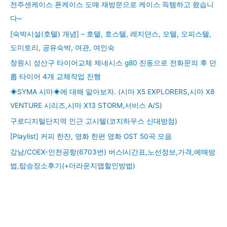
전주센케이스 폰케이스 도매 재방문으로 케이스 득템하고 왔습니
다~
[숙박시설(호텔) 개념] – 호텔, 호스텔, 레지던스, 모텔, 오피스텔,
도미토리, 공유숙박, 여관, 여인숙
창원시 성산구 타이어교체 제네시스 g80 진동으로 전화문의 후 던
롭 타이어 4개 교체작업 진행
◈SYMA 시마◈에 대해 알아보자. (시마 X5 EXPLORERS,시마 X8
VENTURE 시리즈,시마 X13 STORM,서비스 A/S)
구로디지털단지역 인근 고시텔(코지하우스 신대방점)
[Playlist] 커피 한잔, 영화 한편 영화 OST 50곡 모음
강남/COEX-인천공항(6703번) 버스l시간표,노선정보,가격,예매방
법,탑승장소후기(+더라운지앱할인방법)