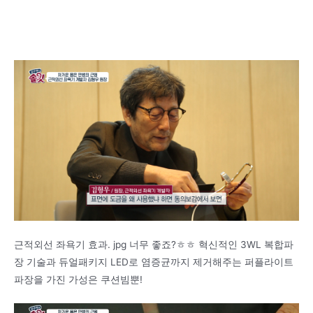
근적외선 좌욕기 효과. jpg 너무 좋죠?ㅎㅎ 혁신적인 3WL 복합파
장 기술과 듀얼패키지 LED로 염증균까지 제거해주는 퍼플라이트
파장을 가진 가성은 쿠션빔뿐!