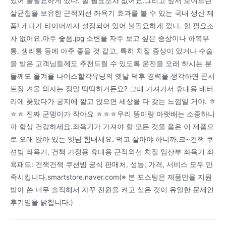
있어 불필요하게 껐다. 할 필요조차 없어요.그리고 앞서 보여드린
살균칩을 보유한 근적외선 좌욕기 효과를 볼 수 있는 국내 생산 제
품! 게다가 타이머까지 설정되어 있어 불필요하게 껐다. 할 필요조
차 없어요.아주 좋음.jpg 소변을 자주 보고 싶은 증상이나 하복부
통, 생리통 등에 아주 좋을 것 같고, 특히 치질 증상이 있거나 수술
을 받은 고객님들께도 추천드릴 수 있도록 운전을 오래 하시는 분
들께도 올겨울 나이스할각유닝의 옛날 덕후 경력을 생각하면 콘서
트장 겨울 의자는 정말 딱딱하거든요? 그때 가져가서 휴대용 배터
리에 꽂았다가 궁지에 깔고 앉으면 세상을 다 갖는 느낌일 거야. ㅎ
ㅎㅎ 진짜 군뎅이가 작아요 ㅎㅎㅎ우리 똥이랑 아랫배는 소중하니
까 항상 건강하세요.좌욕기가 가져야 할 모든 것을 품은 이 제품으
로 오래 앉아 있는 잇님 힘내세요. 먹고 살아야 하니까.크~건책 쿠
션빔 좌욕기, 건책 가정용 휴대용 근적외선 치질 임산부 좌욕기 좌
욕패드: 건책건책 쿠션빔 공식 판매처, 성능, 가격, 서비스 모두 만
족시킵니다.smartstore.naver.com(※ 본 포스팅은 제품만을 지원
받아 쓴 너무 솔직해서 자꾸 전원을 켜고 싶은 것이 유일한 문제인
후기임을 밝힙니다.)