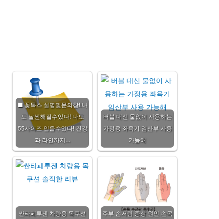
■ 꽃톡스 설명및문의창!!나
도 날씬해질수있다! 나도
버블 대신 물없이 사용하는
55사이즈 입을수있다! 건강
가정용 좌욕기 임산부 사용
과 라인까지…
가능해
싼타페루젠 차량용 목쿠션
주부 손저림 증상 원인 손목