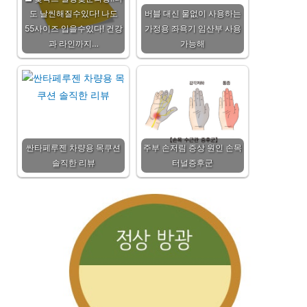
도 날씬해질수있다! 나도
버블 대신 물없이 사용하는
55사이즈 입을수있다! 건강
가정용 좌욕기 임산부 사용
과 라인까지…
가능해
싼타페루젠 차량용 목쿠션
주부 손저림 증상 원인 손목
솔직한 리뷰
터널증후군