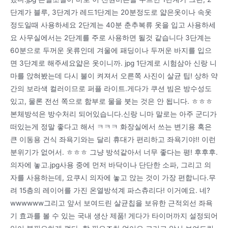
단계가 블루, 3단계가 레드1단계는 20분정도로 얇은옷이나 속옷
정도일때 사용하세요 2단계는 40분 춘추복류 옷을 입고 사용하세
요 사무실에서는 2단계를 주로 사용하면 될것 같습니다 3단계는
60분으로 두꺼운 옷류인데 겨울에 패딩이나 두꺼운 바지를 입으
면 3단계로 해주세요얇은 옷이니까. jpg 1단계로 시험삼아 신랑 니
마를 앉혀봤는데 다시 불이 켜져서 오른쪽 사진이 살균 팁! 상하 약
간의 보라색 컬러이므로 퍼플 라이트.게다가 쿠션 빔은 방수성도
있고, 물론 전선 쪽으로 함부로 물을 붓는 것은 안 됩니다. ㅎㅎㅎ
본체방석은 방수처리 되어있습니다.신랑 니마 말로는 아주 군디가
떠있는게 정말 좋다고 해서 ㅋㅋㅋ 화장실에서 쓰는 변기용 혹은
큰 이동용 건식 좌욕기와는 달리 휴대가 편리하고 좌욕기야!! 이런
분위기가 없어서. ㅎㅎㅎ 그냥 방석같아서 너무 좋다는 평! 후후후.
의자에 놓고.jpg사용 중에 먼저 바닥이나 단단한 소파, 그리고 의
자를 사용하는데, 요쿠시 의자에 놓고 앉는 것이 가장 편합니다.무
려 15층의 레이어를 가진 온열방석계 파스츄리다! 이거예요. 네?
wwwwww그리고 앞서 보여드린 살균칩을 보유한 근적외선 좌욕
기 효과를 볼 수 있는 국내 생산 제품! 게다가 타이머까지 설정되어