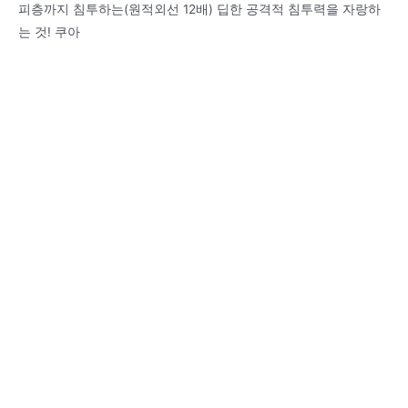
피층까지 침투하는(원적외선 12배) 딥한 공격적 침투력을 자랑하
는 것! 쿠아