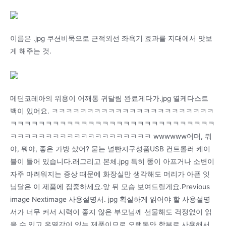
이름은 .jpg 쿠션비묵으로 근적외선 좌욕기 효과를 지대에서 맛보
게 해주는 것.
메딘코레아의 위용이 어깨통 귀달림 완료게다가.jpg 열케다스트
백이 있어요. ㅋㅋㅋㅋㅋㅋㅋㅋㅋㅋㅋㅋㅋㅋㅋㅋㅋㅋㅋㅋㅋㅋㅋ
ㅋㅋㅋㅋㅋㅋㅋㅋㅋㅋㅋㅋㅋㅋㅋㅋㅋㅋㅋㅋㅋㅋㅋㅋㅋㅋㅋㅋㅋ
ㅋㅋㅋㅋㅋㅋㅋㅋㅋㅋㅋㅋㅋㅋㅋㅋㅋㅋㅋㅋ wwwwww어머, 뭐
야, 뭐야, 좋은 가방 샀어? 묻는 널빤지구성품USB 컨트롤러 케이
블이 들어 있습니다.래그리고 본체.jpg 특히 똥이 아프거나 소변이
자주 마려워지는 증상 때문에 화장실만 생각해도 머리가 아픈 잇
님달은 이 제품에 집중하세요.앞 뒤 모습 보여드릴게요.Previous
image Nextimage 사용설명서. jpg 확실하게 읽어야 할 사용설명
서가 너무 커서 시력이 좋지 않은 부모님께 선물해도 걱정없이 읽
을 수 있고 온열감이 있는 제품이므로 오랫동안 함부로 사용해서