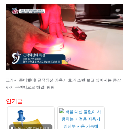
그래서 준비했어! 근적외선 좌욕기 효과 소변 보고 싶어지는 증상
까지 쿠션빔으로 해결! 팡팡
인기글
■ 꽃톡스 설명및문의창!!나