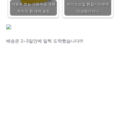
개똥쑥 효능 개똥쑥즙 개똥
바이오오일 환절기피부에
쑥차와 환 재배 농장
만능템이쟈나
배송은 2~3일안에 일찍 도착했습니다!!!