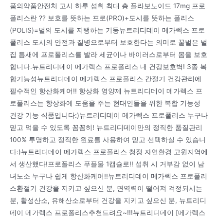
품의약품안전처 고시 하루 섭취 최대 총 플라보노이드 17mg 프로
폴리스란 ?? 보호를 뜻하는 프로(PRO)+도시를 뜻하는 폴리스
(POLIS)=벌의 도시를 지탱하는 기둥뉴트리디데이 메가렉스 프로
폴리스 도시의 안전과 질병으로부터 보호한다는 의미로 꿀벌은 벌
집 틈새에 프로폴리스를 발라 세균이나 바이러스로부터 몸을 보호
합니다.뉴트리디데이 메가렉스 프로폴리스 내 건강보호벽! 3종 복
합기능성뉴트리디데이 메가렉스 프로폴리스 간절기 건강관리에
필수적인 항산화케어!! 항상화 영양제 뉴트리디데이 메가렉스 프
로폴리스는 항상화에 도움을 주는 현대인들을 위한 복합 기능성
건강 기능 식품입니다:)뉴트리디데이 메가렉스 프로폴리스 누구나
믿고 먹을 수 있도록 꼼꼼히! 뉴트리디데이만의 정직한 품질관리
100% 투명하고 정직한 원료를 사용하여 믿고 선택하실 수 있습니
다:)뉴트리디데이 메가렉스 프로폴리스 청정 자연환경 고원지역에
서 생산했다!프로폴리스 푸플물 1캡슐로!! 섭취 시 거부감 없이 남
녀노소 누구나 쉽게 항산화케어!!뉴트리디데이 메가렉스 프로폴리
스환절기 건강을 지키고 싶으신 분, 면역력이 떨어져 걱정되시는
분, 활성산소, 유해산소로부터 건강을 지키고 싶으신 분, 뉴트리디
데이 메가렉스 프로폴리스추천드려요~!!!뉴트리디데이 [메가렉스