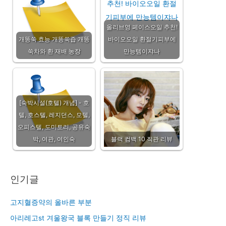
올리브영 페이스오일 추천!
개똥쑥 효능 개똥쑥즙 개똥
바이오오일 환절기피부에
쑥차와 환 재배 농장
만능템이쟈나
[숙박시설(호텔) 개념] - 호
텔, 호스텔, 레지던스, 모텔,
오피스텔, 도미토리, 공유숙
박, 여관, 여인숙
블랙 컴백 10 직관 리뷰
인기글
고지혈증약의 올바른 부분
아리레고st 겨울왕국 블록 만들기 정직 리뷰