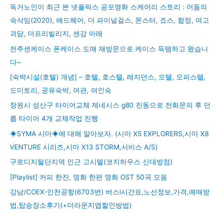
독거노인이 최근 본 넷플릭스 공포영화 스케어리 스토리 : 어둠의
속삭임(2020), 배드헤어, 더 파이널걸스, 몬스터, 죠스, 함정, 여고
괴담, 더프리빌리지, 센강 아래
전주센케이스 폰케이스 도매 재방문으로 케이스 득템하고 왔습니
다~
[숙박시설(호텔) 개념] – 호텔, 호스텔, 레지던스, 모텔, 오피스텔,
도미토리, 공유숙박, 여관, 여인숙
창원시 성산구 타이어교체 제네시스 g80 진동으로 전화문의 후 던
롭 타이어 4개 교체작업 진행
◈SYMA 시마◈에 대해 알아보자. (시마 X5 EXPLORERS,시마 X8
VENTURE 시리즈,시마 X13 STORM,서비스 A/S)
구로디지털단지역 인근 고시텔(코지하우스 신대방점)
[Playlist] 커피 한잔, 영화 한편 영화 OST 50곡 모음
강남/COEX-인천공항(6703번) 버스l시간표,노선정보,가격,예매방
법,탑승장소후기(+더라운지앱할인방법)