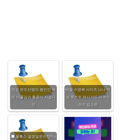
만성 편도선염의 원인인 목
배럴 수영복 사이즈 나나 여
의 이물감과 통증이 지겹다
성 루즈핏 래시가드 아쿠아
면
슈즈 입소문
■ 꽃톡스 설명및문의창!!나