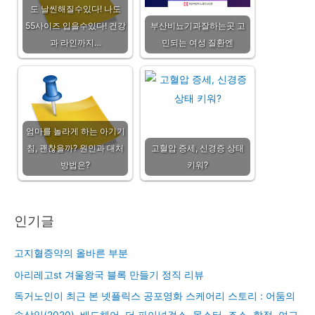
도 날씬해질수있다! 나도
55사이즈 입을수있다! 건강
부산비뇨기과잘하는곳 고
과 라인까지…
민되는 여성 질환엔
엄마를 놀라게 하는 아기기
침, 괜찮을까? 원인과 대처
고혈압 증세, 신경증 상태
방법은?
키워?
인기글
고지혈증약의 올바른 부분
아리레고st 겨울왕국 블록 만들기 정직 리뷰
독거노인이 최근 본 넷플릭스 공포영화 스케어리 스토리 : 어둠의