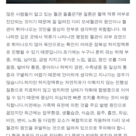
많은 사람들이 알고 있는 혈관 돌출은?본 질환은 혈액 역류 여부로
진단되는 것이기 때문에 잘 알려진 다리 모세혈관의 원인이나 혈
관이 튀어나오는 것만을 증상의 전부로 생각하면 위험합니다. 왜
냐하면 깊은 곳에서 역류가 나타나면 팽창된 혈관이 피부 표면으
로 튀어나오지 않아 육안으로는 확인이 어려운 잠복성 하지정맥류
로 진행될 수 있기 때문입니다.초기에는 누구나 흔히 겪는 하체 부
종, 저림, 넘어짐, 금방 지치고 무거운 느낌, 열감, 원인 모를 가려
움증, 발바닥 통증, 종아리나 허벅지 경련, 수족냉증 등 일상의 통
증과 구별하기 어렵기 때문에 안이하게 생각하고 지나가는 경우가
많습니다.하지만 하지정맥류는 자연치유가 이뤄지지 않는 진행성
질환으로 치료하지 않고 방치하면 상태가 악화돼 합병증으로 이어
질 수 있기 때문에 증상이 의심되면 빠른 조치를 취하는 것이 바람
직합니다.이전에는 가족력 유전에 의한 것을 주요 발병 원인으로
꼽았지만 최근에는 업무환경, 생활습관, 식습관, 음주, 흡연, 외상,
비만, 변비, 노화 등 다양한 요소가 복합적으로 작용하여 다리 모세
혈관의 원인을 유발하는 것으로 알려져 있으므로 주의해야 합니
다.혈관 초음파 검사로 진단합니다.문제가 발생한 위치와 역류 정