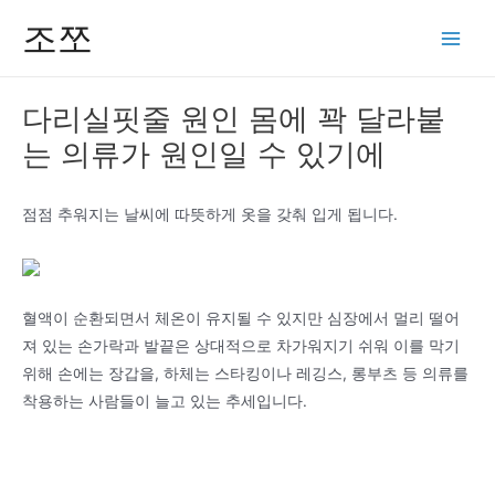
콘
조쪼
텐
Main
츠
Men
로
다리실핏줄 원인 몸에 꽉 달라붙
건
는 의류가 원인일 수 있기에
너
뛰
기
점점 추워지는 날씨에 따뜻하게 옷을 갖춰 입게 됩니다.
혈액이 순환되면서 체온이 유지될 수 있지만 심장에서 멀리 떨어
져 있는 손가락과 발끝은 상대적으로 차가워지기 쉬워 이를 막기
위해 손에는 장갑을, 하체는 스타킹이나 레깅스, 롱부츠 등 의류를
착용하는 사람들이 늘고 있는 추세입니다.