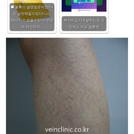
■ 꽃톡스 설명및문의창!!나
도 날씬해질수있다! 나도
55사이즈 입을수있다! 건강
부산비뇨기과잘하는곳 고
과 라인까지…
민되는 여성 질환엔