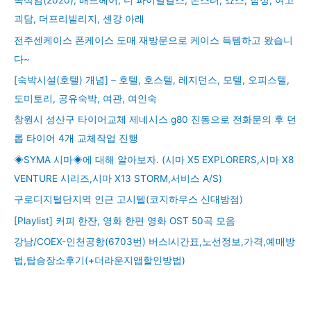
속삭임(2020), 배드헤어, 더 파이널걸스, 몬스터, 죠스, 함정, 여고
괴담, 더프리빌리지, 센강 아래
전주센케이스 폰케이스 도매 재방문으로 케이스 득템하고 왔습니
다~
[숙박시설(호텔) 개념] – 호텔, 호스텔, 레지던스, 모텔, 오피스텔,
도미토리, 공유숙박, 여관, 여인숙
창원시 성산구 타이어교체 제네시스 g80 진동으로 전화문의 후 던
롭 타이어 4개 교체작업 진행
◈SYMA 시마◈에 대해 알아보자. (시마 X5 EXPLORERS,시마 X8
VENTURE 시리즈,시마 X13 STORM,서비스 A/S)
구로디지털단지역 인근 고시텔(코지하우스 신대방점)
[Playlist] 커피 한잔, 영화 한편 영화 OST 50곡 모음
강남/COEX-인천공항(6703번) 버스l시간표,노선정보,가격,예매방
법,탑승장소후기(+더라운지앱할인방법)