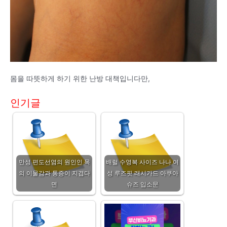
몸을 따뜻하게 하기 위한 난방 대책입니다만,
인기글
만성 편도선염의 원인인 목
배럴 수영복 사이즈 나나 여
의 이물감과 통증이 지겹다
성 루즈핏 래시가드 아쿠아
면
슈즈 입소문