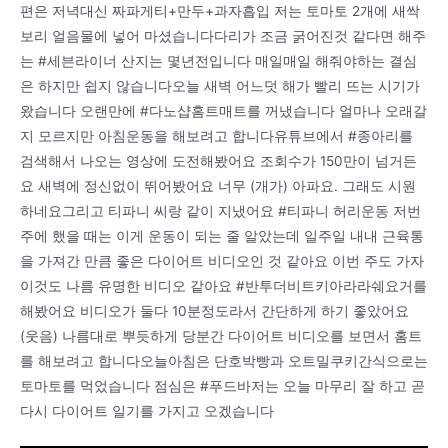
편은 저녁대신 짜파게티+만두+과자흡입 저는 토마토 2개에 새싹
보리 얼음물에 넣어 마셨습니다다리가 조금 굵어진것 같다면 해주
는 #세븐라이너 산지는 몇년전입니다 매일매일 해줘야하는 결심
은 하지만 쉽지 않습니다오늘 새벽 어느덧 해가 빨리 뜨는 시기가
왔습니다 오랜만에 #다노샵홈트매트를 꺼냈습니다 얼마나 오래갈
지 모르지만 아침운동을 해보려고 합니다유튜브에서 #종아리를
검색해서 나오는 영상에 도전해봤어요 조회수가 150만이 넘거든
요 새벽에 정신없이 뛰어봤어요 너무 (개가) 아파요. 그래도 시원
하네요그리고 티파니 씨랑 같이 지냈어요 #티파니 허리운동 저번
주에 했을 때는 이게 운동이 되는 줄 알았는데 일주일 내내 근육통
을 가져간 만큼 좋은 다이어트 비디오인 것 같아요 이번 주도 가자
이것도 나름 유명한 비디오 같아요 #반투더비트키아라라쉐요거를
해봤어요 비디오가 둘다 10분정도라서 간단하게 하기 좋았어요
(웃음) 나름대로 뿌듯하게 당분간 다이어트 비디오를 보면서 홈트
를 해보려고 합니다오늘아침은 단호박빵과 오트밀쿠키간식으로는
토마토를 먹었습니다 점심은 #푸드바저는 오늘 마무리 잘 하고 곧
다시 다이어트 일기를 가지고 오겠습니다