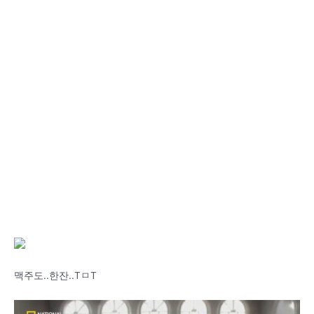
맥주도..한잔..TㅁT