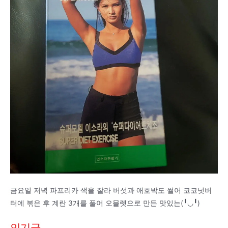
금요일 저녁 파프리카 색을 잘라 버섯과 애호박도 썰어 코코넛버
터에 볶은 후 계란 3개를 풀어 오믈렛으로 만든 맛있는(╹◡╹)
인기글