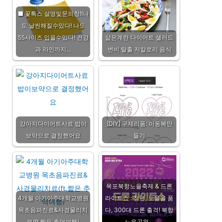
■ 꽃톡스 설명및문의창!!나
도 날씬해질수있다! 나도
55사이즈 입을수있다! 건강
삶은계란 다이어트 샐러드
과 라인까지…
변비 탈출 저칼로리 음식
강아지다이어트사료 밥이
[DIY] 구제리폼: 아동복만
보약으로 결정했어요
들기
목포북항노을축제 & 드론
4개월 아기아주대학교병원
라이트쇼 : 청년, 노을을 품
목초음파진료&사경물리치
다, 300대 드론 출격! 북항
료(ft.짧은 추억여행)
노을공원…