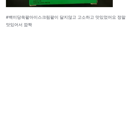
#백미당쑥팥아이스크림팥이 달지않고 고소하고 맛있었어요 정말
맛있어서 깜짝