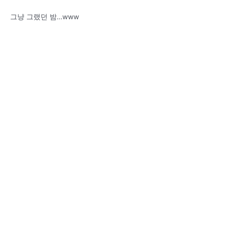
그냥 그랬던 밤…www