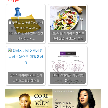
■ 꽃톡스 설명및문의창!!나
도 날씬해질수있다! 나도
55사이즈 입을수있다! 건강
삶은계란 다이어트 샐러드
과 라인까지…
변비 탈출 저칼로리 음식
강아지다이어트사료 밥이
[DIY] 구제리폼: 아동복만
보약으로 결정했어요
들기