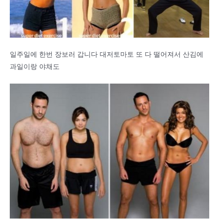
일주일에 한번 장보러 갑니다 대저토마토 또 다 떨어져서 산김에
과일이랑 야채도