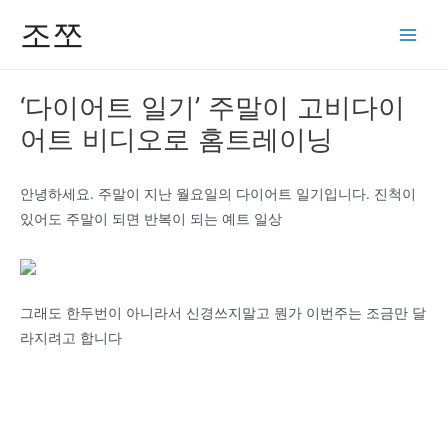
콘
조쪼
텐
Main
츠
Men
로
‘다이어트 일기’ 주말이 고비다이
건
어트 비디오로 홈트레이닝
너
뛰
기
안녕하세요. 주말이 지난 월요일의 다이어트 일기입니다. 진척이
있어도 주말이 되면 반복이 되는 예트 일상
그래도 한두번이 아니라서 신경쓰지말고 뭔가 이번주는 조금만 달
라지려고 합니다