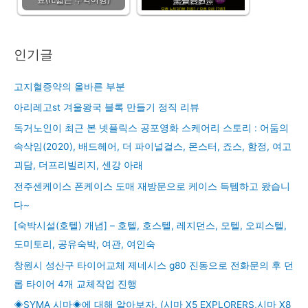
인기글
고지혈증약의 올바른 부분
아리레고st 겨울왕국 블록 만들기 정직 리뷰
독거노인이 최근 본 넷플릭스 공포영화 스케어리 스토리 : 어둠의
속삭임(2020), 배드헤어, 더 파이널걸스, 몬스터, 죠스, 함정, 여고
괴담, 더프리빌리지, 센강 아래
전주센케이스 폰케이스 도매 재방문으로 케이스 득템하고 왔습니
다~
[숙박시설(호텔) 개념] – 호텔, 호스텔, 레지던스, 모텔, 오피스텔,
도미토리, 공유숙박, 여관, 여인숙
창원시 성산구 타이어교체 제네시스 g80 진동으로 전화문의 후 던
롭 타이어 4개 교체작업 진행
◈SYMA 시마◈에 대해 알아보자. (시마 X5 EXPLORERS,시마 X8