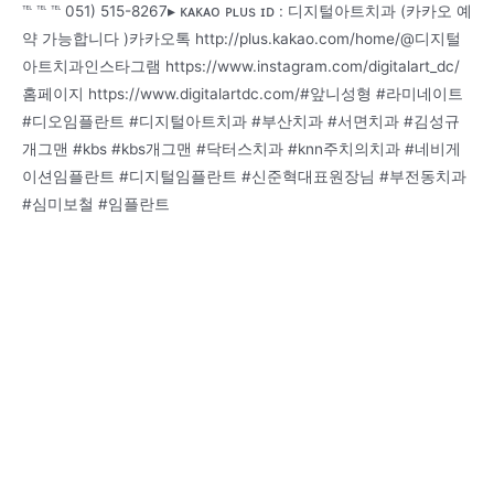
℡ ℡ ℡ 051) 515-8267▸ ᴋᴀᴋᴀᴏ ᴘʟᴜs ɪᴅ : 디지털아트치과 (카카오 예
약 가능합니다 )카카오톡 http://plus.kakao.com/home/@디지털
아트치과인스타그램 https://www.instagram.com/digitalart_dc/
홈페이지 https://www.digitalartdc.com/#앞니성형 #라미네이트
#디오임플란트 #디지털아트치과 #부산치과 #서면치과 #김성규
개그맨 #kbs #kbs개그맨 #닥터스치과 #knn주치의치과 #네비게
이션임플란트 #디지털임플란트 #신준혁대표원장님 #부전동치과
#심미보철 #임플란트