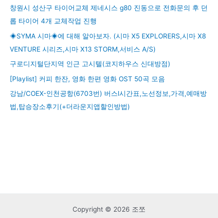
창원시 성산구 타이어교체 제네시스 g80 진동으로 전화문의 후 던
롭 타이어 4개 교체작업 진행
◈SYMA 시마◈에 대해 알아보자. (시마 X5 EXPLORERS,시마 X8
VENTURE 시리즈,시마 X13 STORM,서비스 A/S)
구로디지털단지역 인근 고시텔(코지하우스 신대방점)
[Playlist] 커피 한잔, 영화 한편 영화 OST 50곡 모음
강남/COEX-인천공항(6703번) 버스l시간표,노선정보,가격,예매방
법,탑승장소후기(+더라운지앱할인방법)
Copyright © 2026 조쪼