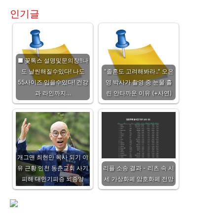
인기글
■ 꽃톡스 설명및문의창!!나
도 날씬해질수있다! 나도
"졸혼도 고려해봐라.." 오은
55사이즈 입을수있다! 건강
영 박사가 촬영 중 눈물 흘
과 라인까지…
린 안타까운 이유 (+사연)
개그맨 최현만 목사 되기 이
유 근황 인천 동춘교회 사기
리플 소송 결과 - 리츠 속 시
피해 대인기피증 뇌종양
세 가상화폐 암호화폐 전망