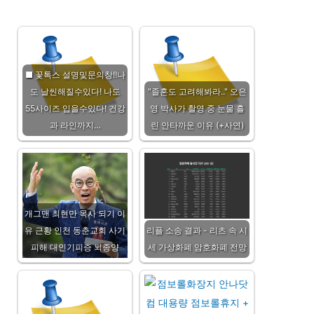
■ 꽃톡스 설명및문의창!!나
도 날씬해질수있다! 나도
"졸혼도 고려해봐라.." 오은
55사이즈 입을수있다! 건강
영 박사가 촬영 중 눈물 흘
과 라인까지…
린 안타까운 이유 (+사연)
개그맨 최현만 목사 되기 이
유 근황 인천 동춘교회 사기
리플 소송 결과 - 리츠 속 시
피해 대인기피증 뇌종양
세 가상화폐 암호화폐 전망