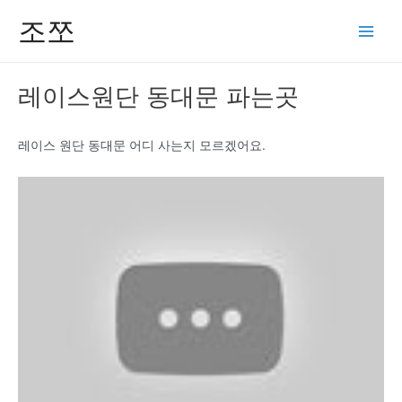
콘
조쪼
텐
Main
츠
Men
로
레이스원단 동대문 파는곳
건
너
뛰
레이스 원단 동대문 어디 사는지 모르겠어요.
기