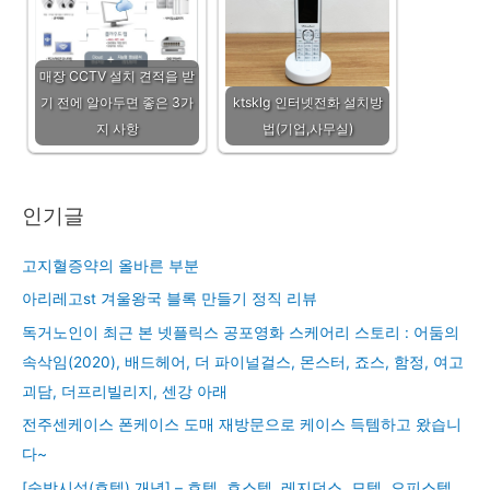
매장 CCTV 설치 견적을 받
기 전에 알아두면 좋은 3가
ktsklg 인터넷전화 설치방
지 사항
법(기업,사무실)
인기글
고지혈증약의 올바른 부분
아리레고st 겨울왕국 블록 만들기 정직 리뷰
독거노인이 최근 본 넷플릭스 공포영화 스케어리 스토리 : 어둠의
속삭임(2020), 배드헤어, 더 파이널걸스, 몬스터, 죠스, 함정, 여고
괴담, 더프리빌리지, 센강 아래
전주센케이스 폰케이스 도매 재방문으로 케이스 득템하고 왔습니
다~
[숙박시설(호텔) 개념] – 호텔, 호스텔, 레지던스, 모텔, 오피스텔,