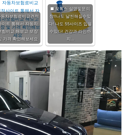
■ 꽃톡스 설명및문의
자동차보험료비교견적
창!!나도 날씬해질수있
사이트 통해서 자동차
다! 나도 55사이즈 입을
보험비교 해보고 보장
수있다! 건강과 라인까
및 가격 확인해보세요
지…