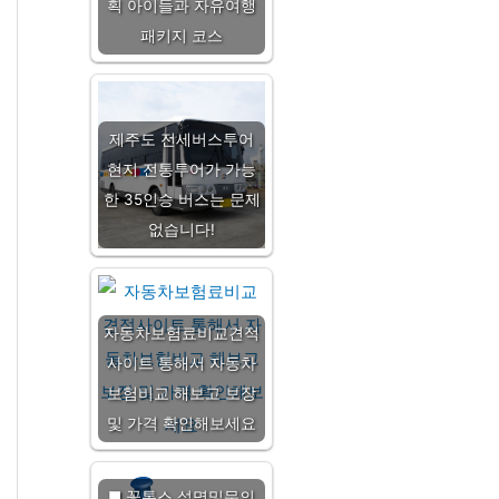
획 아이들과 자유여행
패키지 코스
제주도 전세버스투어
현지 전통투어가 가능
한 35인승 버스는 문제
없습니다!
자동차보험료비교견적
사이트 통해서 자동차
보험비교 해보고 보장
및 가격 확인해보세요
■ 꽃톡스 설명및문의