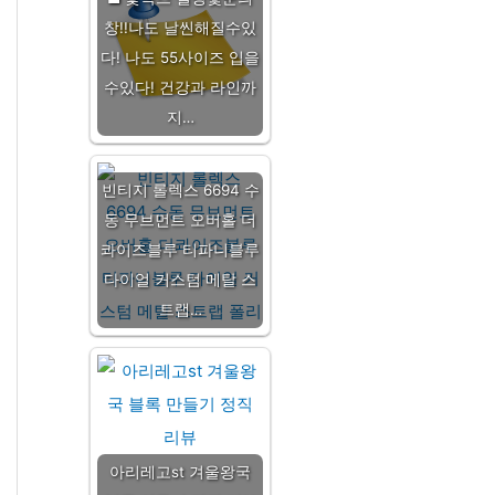
창!!나도 날씬해질수있
다! 나도 55사이즈 입을
수있다! 건강과 라인까
지…
빈티지 롤렉스 6694 수
동 무브먼트 오버홀 더
콰이즈블루 티파니블루
다이얼 커스텀 메탈 스
트랩…
아리레고st 겨울왕국