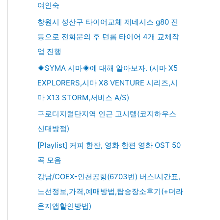
여인숙
창원시 성산구 타이어교체 제네시스 g80 진
동으로 전화문의 후 던롭 타이어 4개 교체작
업 진행
◈SYMA 시마◈에 대해 알아보자. (시마 X5
EXPLORERS,시마 X8 VENTURE 시리즈,시
마 X13 STORM,서비스 A/S)
구로디지털단지역 인근 고시텔(코지하우스
신대방점)
[Playlist] 커피 한잔, 영화 한편 영화 OST 50
곡 모음
강남/COEX-인천공항(6703번) 버스l시간표,
노선정보,가격,예매방법,탑승장소후기(+더라
운지앱할인방법)