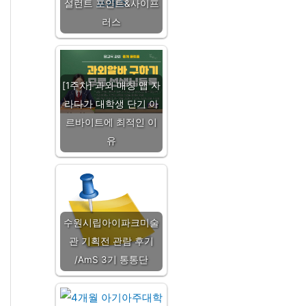
설런트 포인트&사이프
러스
[1주차] 과외 매칭 앱 자
라다가 대학생 단기 아
르바이트에 최적인 이
유
수원시립아이파크미술
관 기획전 관람 후기
/AmS 3기 통통단