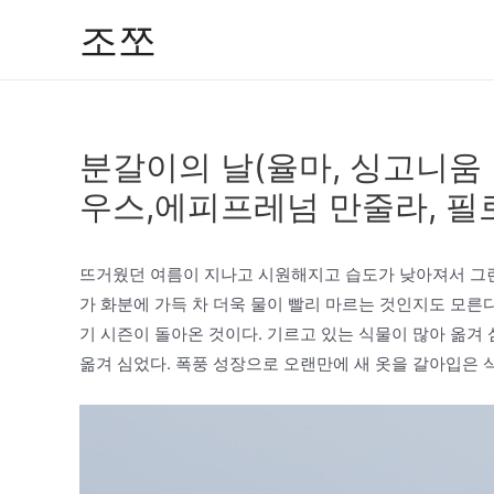
콘
조쪼
텐
츠
로
건
분갈이의 날(율마, 싱고니움
너
뛰
우스,에피프레넘 만줄라, 필
기
뜨거웠던 여름이 지나고 시원해지고 습도가 낮아져서 그런
가 화분에 가득 차 더욱 물이 빨리 마르는 것인지도 모른
기 시즌이 돌아온 것이다. 기르고 있는 식물이 많아 옮겨
옮겨 심었다. 폭풍 성장으로 오랜만에 새 옷을 갈아입은 