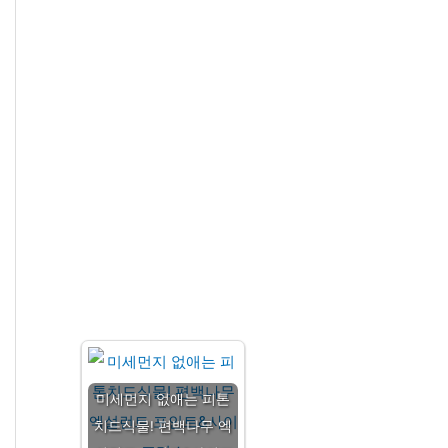
미세먼지 없애는 피톤
치드식물! 편백나무 엑