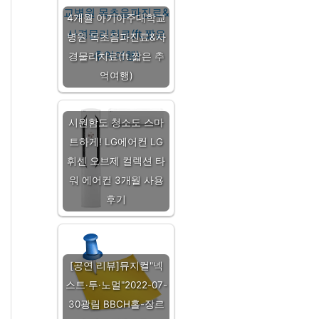
4개월 아기아주대학교
병원 목초음파진료&사
경물리치료(ft.짧은 추
억여행)
시원함도 청소도 스마
트하게! LG에어컨 LG
휘센 오브제 컬렉션 타
워 에어컨 3개월 사용
후기
[공연 리뷰]뮤지컬"넥
스트·투·노멀"2022-07-
30광림 BBCH홀-장르