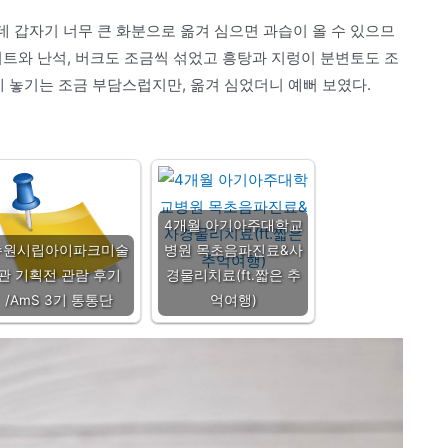
데 갑자기 너무 큰 화분으로 옮겨 심으면 과습이 올 수 있으므
라이트와 난석, 버크도 조금씩 섞었고 흥탕과 지렁이 분변토도 조
에 놓기는 조금 부담스럽지만, 옮겨 심었더니 예뻐 보였다.
4개월 아기아주대학교
수원시립아이파크미술
병원 목초음파진료&사
관 기획전 관람 후기
경물리치료(ft.짧은 추
/AmS 3기 통통단
억여행)