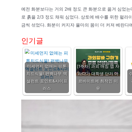
예전 화분보다는 거의 2배 정도 큰 화분으로 옮겨 심었는
로 흙을 2/3 정도 채워 심었다. 상토에 배수를 위한 펄
금씩 섞었다. 화분이 커지자 율마의 몸이 더 커져 베란다
인기글
미세먼지 없애는 피톤
[1주차] 과외 매칭 앱 자
치드식물! 편백나무 엑
라다가 대학생 단기 아
설런트 포인트&사이프
르바이트에 최적인 이
러스
유