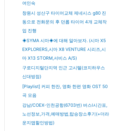
여인숙
창원시 성산구 타이어교체 제네시스 g80 진
동으로 전화문의 후 던롭 타이어 4개 교체작
업 진행
◈SYMA 시마◈에 대해 알아보자. (시마 X5
EXPLORERS,시마 X8 VENTURE 시리즈,시
마 X13 STORM,서비스 A/S)
구로디지털단지역 인근 고시텔(코지하우스
신대방점)
[Playlist] 커피 한잔, 영화 한편 영화 OST 50
곡 모음
강남/COEX-인천공항(6703번) 버스l시간표,
노선정보,가격,예매방법,탑승장소후기(+더라
운지앱할인방법)