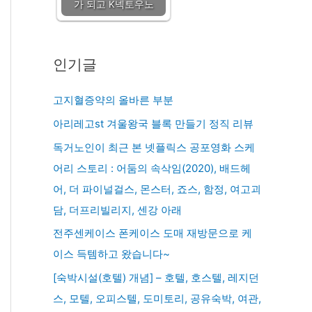
가 되고 K넥토우노
인기글
고지혈증약의 올바른 부분
아리레고st 겨울왕국 블록 만들기 정직 리뷰
독거노인이 최근 본 넷플릭스 공포영화 스케
어리 스토리 : 어둠의 속삭임(2020), 배드헤
어, 더 파이널걸스, 몬스터, 죠스, 함정, 여고괴
담, 더프리빌리지, 센강 아래
전주센케이스 폰케이스 도매 재방문으로 케
이스 득템하고 왔습니다~
[숙박시설(호텔) 개념] – 호텔, 호스텔, 레지던
스, 모텔, 오피스텔, 도미토리, 공유숙박, 여관,