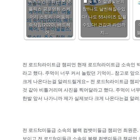
독거노인이 최근 본 넷
■ 꽃톡스 설명및문의
플릭스 공포영화 스케
창!!나도 날씬해질수있
어리 스토리 : 어둠의
다! 나도 55사이즈 입을
속삭임(2020), 배드헤
수있다! 건강과 라인까
어,…
지…
전 로드fc라이트급 챔피언 현재 로드fc라이트급 소속인 
라고 했다. 주먹이 너무 커서 놀랐던 기억이.. 참고로 앞
크게 나온다는걸 알려드릴게요~ 전 로드fc라이트급 챔피언
것 같아 비틀거리며 사진을 찍어달라고 했다. 주먹이 너무
한발 앞서 나가니까 제가 실제보다 크게 나온다는걸 알
전 로드fc미들급 소속의 블랙 컴뱃미들급 챔피언 최원준.
보이고 전 로드fc미들급 소속의 블랙 컴뱃미들급 챔피언 