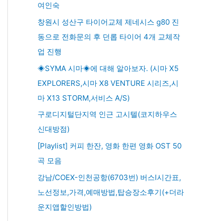
여인숙
창원시 성산구 타이어교체 제네시스 g80 진
동으로 전화문의 후 던롭 타이어 4개 교체작
업 진행
◈SYMA 시마◈에 대해 알아보자. (시마 X5
EXPLORERS,시마 X8 VENTURE 시리즈,시
마 X13 STORM,서비스 A/S)
구로디지털단지역 인근 고시텔(코지하우스
신대방점)
[Playlist] 커피 한잔, 영화 한편 영화 OST 50
곡 모음
강남/COEX-인천공항(6703번) 버스l시간표,
노선정보,가격,예매방법,탑승장소후기(+더라
운지앱할인방법)