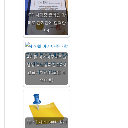
ITQ 자격증 온라인 강
의로 단기간에 합격한
다!
4개월 아기아주대학교
병원 목초음파진료&사
경물리치료(ft.짧은 추
억여행)
[공지] 사키-Saki- 월간