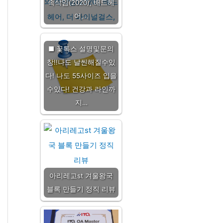
속삭임(2020), 배드헤
어,…
■ 꽃톡스 설명및문의
창!!나도 날씬해질수있
다! 나도 55사이즈 입을
수있다! 건강과 라인까
지…
아리레고st 겨울왕국
블록 만들기 정직 리뷰