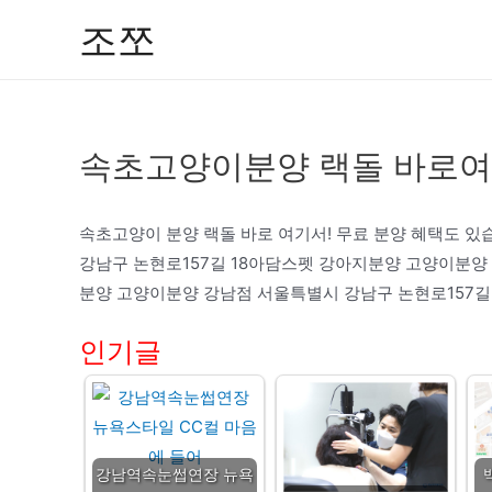
콘
조쪼
텐
츠
로
건
속초고양이분양 랙돌 바로여
너
뛰
기
속초고양이 분양 랙돌 바로 여기서! 무료 분양 혜택도 
강남구 논현로157길 18아담스펫 강아지분양 고양이분양
분양 고양이분양 강남점 서울특별시 강남구 논현로157길 
인기글
강남역속눈썹연장 뉴욕