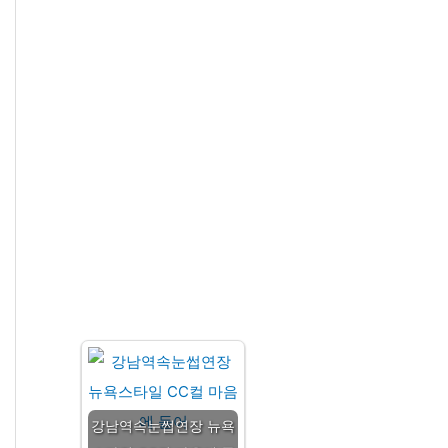
강남역속눈썹연장 뉴욕