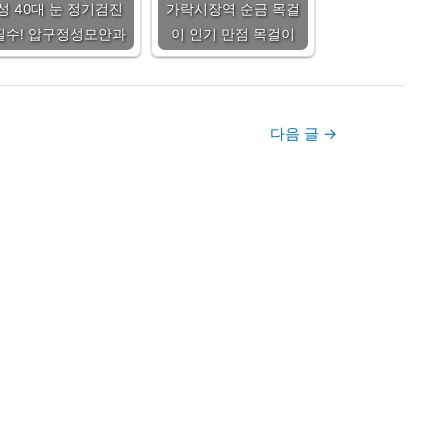
성 40대 눈 정기검진
가락시장역 순금 목걸
필수! 압구정성모안과
이 인기 만점 목걸이
다음 글
→