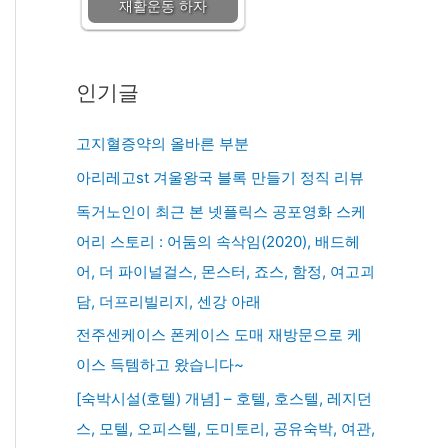
재활운동 하자
인기글
고지혈증약의 올바른 부분
아리레고st 겨울왕국 블록 만들기 정직 리뷰
독거노인이 최근 본 넷플릭스 공포영화 스케
어리 스토리 : 어둠의 속삭임(2020), 배드헤
어, 더 파이널걸스, 몬스터, 죠스, 함정, 여고괴
담, 더프리빌리지, 센강 아래
전주센케이스 폰케이스 도매 재방문으로 케
이스 득템하고 왔습니다~
[숙박시설(호텔) 개념] – 호텔, 호스텔, 레지던
스, 모텔, 오피스텔, 도미토리, 공유숙박, 여관,