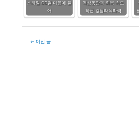
스타일 CC컬 마음에 들
역삼동안과 회복 속도
어
빠른 강남라식라섹
Post
←
이전 글
navigation