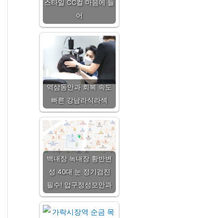
스타일 CC컬 마음에 들
어
역삼동안과 회복 속도
빠른 강남라식라섹
백내장 녹내장 황반변
성 40대 눈 정기검진
필수! 압구정성모안과