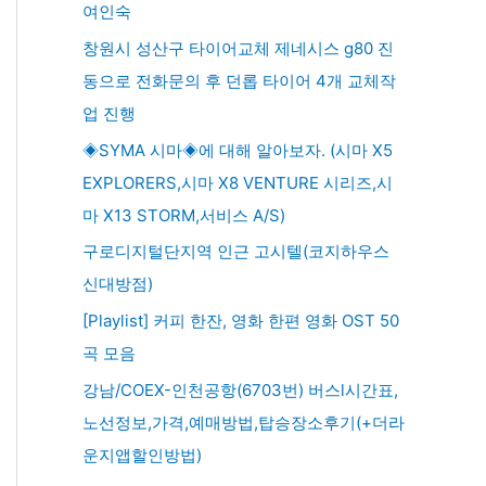
여인숙
창원시 성산구 타이어교체 제네시스 g80 진
동으로 전화문의 후 던롭 타이어 4개 교체작
업 진행
◈SYMA 시마◈에 대해 알아보자. (시마 X5
EXPLORERS,시마 X8 VENTURE 시리즈,시
마 X13 STORM,서비스 A/S)
구로디지털단지역 인근 고시텔(코지하우스
신대방점)
[Playlist] 커피 한잔, 영화 한편 영화 OST 50
곡 모음
강남/COEX-인천공항(6703번) 버스l시간표,
노선정보,가격,예매방법,탑승장소후기(+더라
운지앱할인방법)