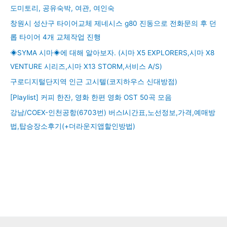
도미토리, 공유숙박, 여관, 여인숙
창원시 성산구 타이어교체 제네시스 g80 진동으로 전화문의 후 던
롭 타이어 4개 교체작업 진행
◈SYMA 시마◈에 대해 알아보자. (시마 X5 EXPLORERS,시마 X8
VENTURE 시리즈,시마 X13 STORM,서비스 A/S)
구로디지털단지역 인근 고시텔(코지하우스 신대방점)
[Playlist] 커피 한잔, 영화 한편 영화 OST 50곡 모음
강남/COEX-인천공항(6703번) 버스l시간표,노선정보,가격,예매방
법,탑승장소후기(+더라운지앱할인방법)