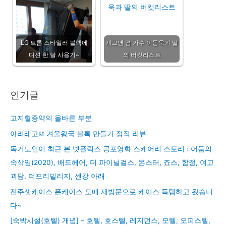
LG 트롬 스타일러 블랙에
개그맨 겸 가수 이동욱과 딸
디션 한 달 사용기~
의 버킷리스트
인기글
고지혈증약의 올바른 부분
아리레고st 겨울왕국 블록 만들기 정직 리뷰
독거노인이 최근 본 넷플릭스 공포영화 스케어리 스토리 : 어둠의
속삭임(2020), 배드헤어, 더 파이널걸스, 몬스터, 죠스, 함정, 여고
괴담, 더프리빌리지, 센강 아래
전주센케이스 폰케이스 도매 재방문으로 케이스 득템하고 왔습니
다~
[숙박시설(호텔) 개념] – 호텔, 호스텔, 레지던스, 모텔, 오피스텔,