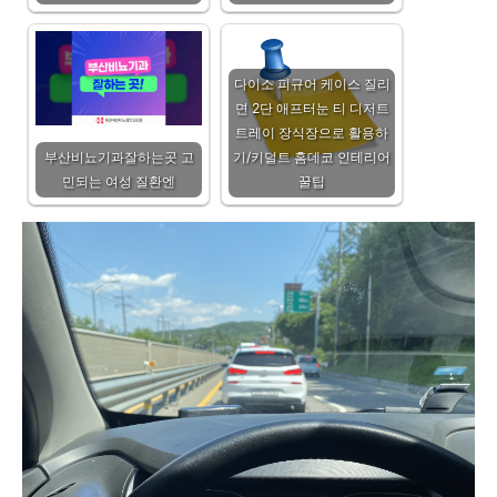
다이소 피규어 케이스 질리
면 2단 애프터눈 티 디저트
트레이 장식장으로 활용하
부산비뇨기과잘하는곳 고
기/키덜트 홈데코 인테리어
민되는 여성 질환엔
꿀팁