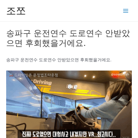
콘
조쪼
텐
Main
츠
Men
로
송파구 운전연수 도로연수 안받았
건
으면 후회했을거에요.
너
뛰
기
송파구 운전연수 도로연수 안받았으면 후회했을거에요.