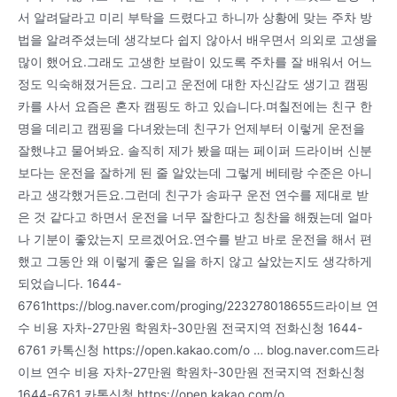
서 알려달라고 미리 부탁을 드렸다고 하니까 상황에 맞는 주차 방
법을 알려주셨는데 생각보다 쉽지 않아서 배우면서 의외로 고생을
많이 했어요.그래도 고생한 보람이 있도록 주차를 잘 배워서 어느
정도 익숙해졌거든요. 그리고 운전에 대한 자신감도 생기고 캠핑
카를 사서 요즘은 혼자 캠핑도 하고 있습니다.며칠전에는 친구 한
명을 데리고 캠핑을 다녀왔는데 친구가 언제부터 이렇게 운전을
잘했냐고 물어봐요. 솔직히 제가 봤을 때는 페이퍼 드라이버 신분
보다는 운전을 잘하게 된 줄 알았는데 그렇게 베테랑 수준은 아니
라고 생각했거든요.그런데 친구가 송파구 운전 연수를 제대로 받
은 것 같다고 하면서 운전을 너무 잘한다고 칭찬을 해줬는데 얼마
나 기분이 좋았는지 모르겠어요.연수를 받고 바로 운전을 해서 편
했고 그동안 왜 이렇게 좋은 일을 하지 않고 살았는지도 생각하게
되었습니다. 1644-
6761https://blog.naver.com/proging/223278018655드라이브 연
수 비용 자차-27만원 학원차-30만원 전국지역 전화신청 1644-
6761 카톡신청 https://open.kakao.com/o … blog.naver.com드라
이브 연수 비용 자차-27만원 학원차-30만원 전국지역 전화신청
1644-6761 카톡신청 https://open.kakao.com/o …