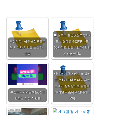
■ 꽃톡스 설명및문의창!!나
측정거부 : 음주운전으로부
도 날씬해질수있다! 나도
터 자신과 타인을 보호하는
55사이즈 입을수있다! 건강
방법
과 라인까지…
다이소 피규어 케이스 질리
면 2단 애프터눈 티 디저트
트레이 장식장으로 활용하
부산비뇨기과잘하는곳 고
기/키덜트 홈데코 인테리어
민되는 여성 질환엔
꿀팁