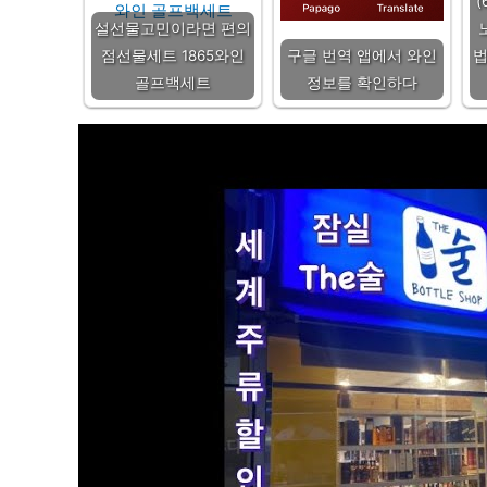
(
설선물고민이라면 편의
점선물세트 1865와인
구글 번역 앱에서 와인
법
골프백세트
정보를 확인하다