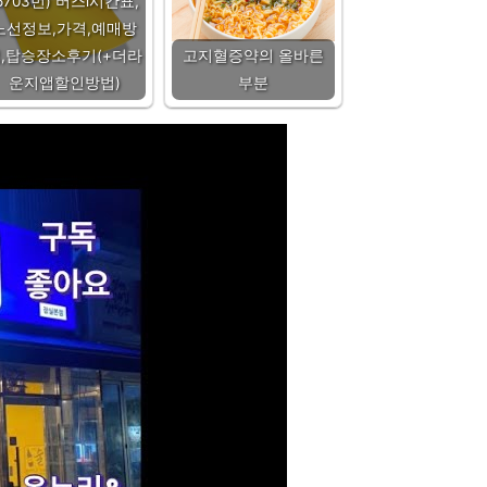
6703번) 버스l시간표,
노선정보,가격,예매방
,탑승장소후기(+더라
고지혈증약의 올바른
운지앱할인방법)
부분