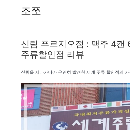
콘
조쪼
텐
츠
로
건
신림 푸르지오점 : 맥주 4캔
너
뛰
주류할인점 리뷰
기
신림을 지나가다가 우연히 발견한 세계 주류 할인점의 가격