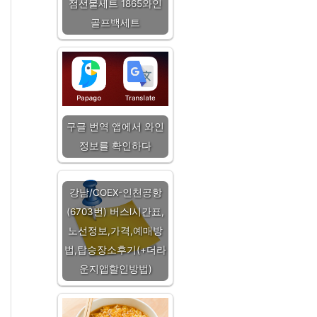
점선물세트 1865와인
골프백세트
구글 번역 앱에서 와인
정보를 확인하다
강남/COEX-인천공항
(6703번) 버스l시간표,
노선정보,가격,예매방
법,탑승장소후기(+더라
운지앱할인방법)