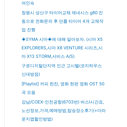
여인숙
창원시 성산구 타이어교체 제네시스 g80 진
동으로 전화문의 후 던롭 타이어 4개 교체작
업 진행
◈SYMA 시마◈에 대해 알아보자. (시마 X5
EXPLORERS,시마 X8 VENTURE 시리즈,시
마 X13 STORM,서비스 A/S)
구로디지털단지역 인근 고시텔(코지하우스
신대방점)
[Playlist] 커피 한잔, 영화 한편 영화 OST 50
곡 모음
강남/COEX-인천공항(6703번) 버스l시간표,
노선정보,가격,예매방법,탑승장소후기(+더라
운지앱할인방법)