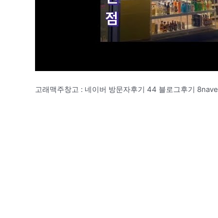
고래맥주창고 : 네이버 방문자후기 44 블로그후기 8naver