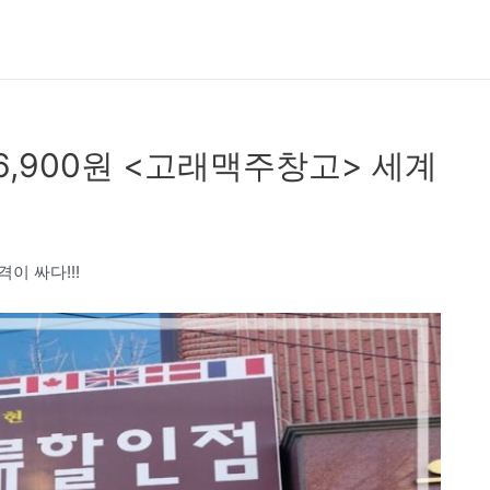
 6,900원 <고래맥주창고> 세계
이 싸다!!!