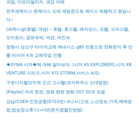
괴담, 더프리빌리지, 센강 아래
전주센케이스 폰케이스 도매 재방문으로 케이스 득템하고 왔습니
다~
[숙박시설(호텔) 개념] – 호텔, 호스텔, 레지던스, 모텔, 오피스텔,
도미토리, 공유숙박, 여관, 여인숙
창원시 성산구 타이어교체 제네시스 g80 진동으로 전화문의 후 던
롭 타이어 4개 교체작업 진행
◈SYMA 시마◈에 대해 알아보자. (시마 X5 EXPLORERS,시마 X8
VENTURE 시리즈,시마 X13 STORM,서비스 A/S)
구로디지털단지역 인근 고시텔(코지하우스 신대방점)
[Playlist] 커피 한잔, 영화 한편 영화 OST 50곡 모음
강남/COEX-인천공항(6703번) 버스l시간표,노선정보,가격,예매방
법,탑승장소후기(+더라운지앱할인방법)