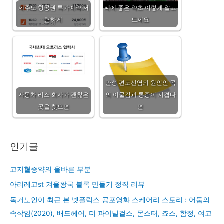
제주도 항공권 특가예약 저
폐에 좋은 약초 이렇게 알고
렴하게
드세요
만성 편도선염의 원인인 목
자동차 리스 회사가 괜찮은
의 이물감과 통증이 지겹다
곳을 찾으면
면
인기글
고지혈증약의 올바른 부분
아리레고st 겨울왕국 블록 만들기 정직 리뷰
독거노인이 최근 본 넷플릭스 공포영화 스케어리 스토리 : 어둠의
속삭임(2020), 배드헤어, 더 파이널걸스, 몬스터, 죠스, 함정, 여고