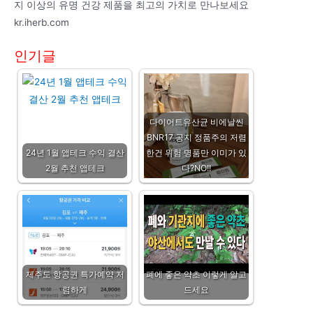
지 이상의 유명 건강 제품을 최고의 가치로 만나보세요
kr.iherb.com
인기글
다이어트유산균 비에날씬
BNR17 공지 정품주의 저렴
24년 1월 앱테크 수익 결산
한건 위험 명품만 이미가 있
2월 추천 앱테크
다?NO!!
제주도 항공권 특가예약 저
폐에 좋은 약초 이렇게 알고
렴하게
드세요