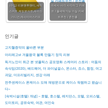
(수입) 리본맨투맨티, 새틴
극세사 사각 사각러그 카페
스커트,헤링본자켓,레이스
트 / 물세탁가능 거실 카페
가디건,캐시미어스카프
트추천 / 춘천홈
인기글
고지혈증약의 올바른 부분
아리레고st 겨울왕국 블록 만들기 정직 리뷰
독거노인이 최근 본 넷플릭스 공포영화 스케어리 스토리 : 어둠의
속삭임(2020), 배드헤어, 더 파이널걸스, 몬스터, 죠스, 함정, 여고
괴담, 더프리빌리지, 센강 아래
전주센케이스 폰케이스 도매 재방문으로 케이스 득템하고 왔습니
다~
[숙박시설(호텔) 개념] – 호텔, 호스텔, 레지던스, 모텔, 오피스텔,
도미토리, 공유숙박, 여관, 여인숙