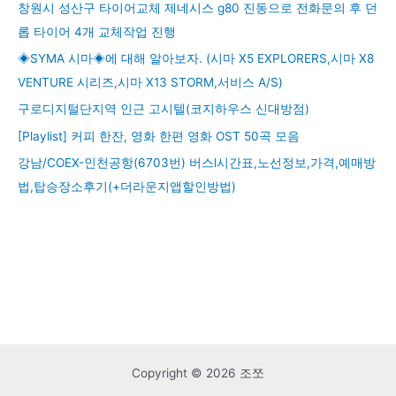
창원시 성산구 타이어교체 제네시스 g80 진동으로 전화문의 후 던
롭 타이어 4개 교체작업 진행
◈SYMA 시마◈에 대해 알아보자. (시마 X5 EXPLORERS,시마 X8
VENTURE 시리즈,시마 X13 STORM,서비스 A/S)
구로디지털단지역 인근 고시텔(코지하우스 신대방점)
[Playlist] 커피 한잔, 영화 한편 영화 OST 50곡 모음
강남/COEX-인천공항(6703번) 버스l시간표,노선정보,가격,예매방
법,탑승장소후기(+더라운지앱할인방법)
Copyright © 2026 조쪼