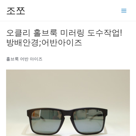
콘
조쪼
텐
Main
츠
Men
로
오클리 홀브룩 미러링 도수작업!
건
방배안경;어반아이즈
너
뛰
기
홀브룩 어반 아이즈