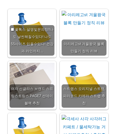
■ 꽃톡스 설명및문의창!!나
도 날씬해질수있다! 나도
55사이즈 입을수있다! 건강
아리레고st 겨울왕국 블록
과 라인까지…
만들기 정직 리뷰
여자 선글라스 브랜드 스프
스트랩스 오리지널 스트랩,
링스트링스 PAGE7 선데이
파라코드 카메라 스트랩 추
블랙 추천
천