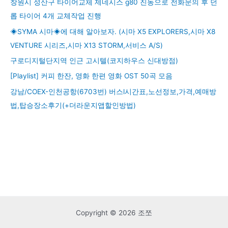
창원시 성산구 타이어교체 제네시스 g80 진동으로 전화문의 후 던
롭 타이어 4개 교체작업 진행
◈SYMA 시마◈에 대해 알아보자. (시마 X5 EXPLORERS,시마 X8
VENTURE 시리즈,시마 X13 STORM,서비스 A/S)
구로디지털단지역 인근 고시텔(코지하우스 신대방점)
[Playlist] 커피 한잔, 영화 한편 영화 OST 50곡 모음
강남/COEX-인천공항(6703번) 버스l시간표,노선정보,가격,예매방
법,탑승장소후기(+더라운지앱할인방법)
Copyright © 2026 조쪼