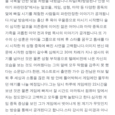
을 극복할 만한 맞춤 처방을 내렸습니다.10일(목)방송된다”인생 이
야기 파란만장”에서는 알코올, 게임, 성형, 마약 등 다양한 중독의
덫에 빠질 시기를 체험한 사람들의 파란만장한 이야기가 공개됩니
다.이날 방송에서는 출산 후 육아 우울증으로 마시기 시작했다 술
이 심각한 알코올 의존증에 이어진 젊은 어머니와 마약 중독으로
가족을 괴롭힌 마약 전과 9범 목사의 이야기가 공개됩니다.또 가
수의 신·성훈은 아이돌 그룹으로 데뷔 후 스타를 꿈꾸고 틈새를 다
시 시작한 뒤 성형 중독에 빠진 사연을 고백합니다.이미지 변신 때
문에 시작한 성형이 갈수록 심해지고 30여 차례가 지나 생사의 위
기를 넘어선 것은 물론 성형 부작용으로 텔레비전에 나온 자신의
모습을 보는 것도 어려웠다는 그의 말에 모두 딱함을 감추지 못 했
다는 소문입니다.한편, 게스트로서 출연한 가수 김·전남은 터보 탈
퇴 후 세상과 소통을 끊은 채 방 안에 틀어박혀서 게임에만 몰두하
던 얘기를 나눌 예정입니다.그는 당시 하루에 게임에만 22시간을
보낸 것은 물론 게임에 빠져서 잘 시간도 아까워서 컴퓨터 앞에서
자는 정도였다고 고백하고 모두를 깜짝 놀랐다고 한다.심각한 게
임 중독 증상을 보인 그가 게임에서 벗어나게 된 계기가 무엇인지
는 방송을 통해서 공개된다고 합니다.스타 강사의 김·미경과 아나