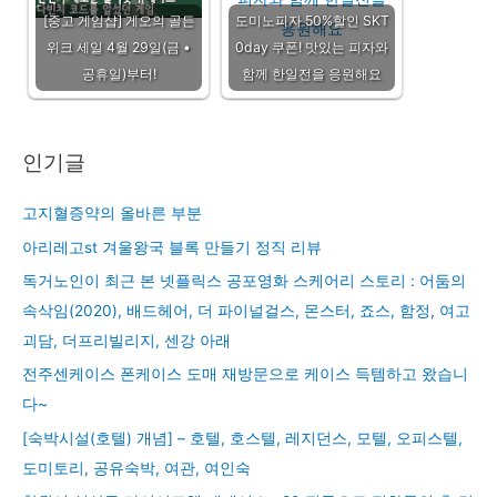
[중고 게임샵] 게오의 골든
도미노피자 50%할인 SKT
위크 세일 4월 29일(금 •
0day 쿠폰! 맛있는 피자와
공휴일)부터!
함께 한일전을 응원해요
인기글
고지혈증약의 올바른 부분
아리레고st 겨울왕국 블록 만들기 정직 리뷰
독거노인이 최근 본 넷플릭스 공포영화 스케어리 스토리 : 어둠의
속삭임(2020), 배드헤어, 더 파이널걸스, 몬스터, 죠스, 함정, 여고
괴담, 더프리빌리지, 센강 아래
전주센케이스 폰케이스 도매 재방문으로 케이스 득템하고 왔습니
다~
[숙박시설(호텔) 개념] – 호텔, 호스텔, 레지던스, 모텔, 오피스텔,
도미토리, 공유숙박, 여관, 여인숙