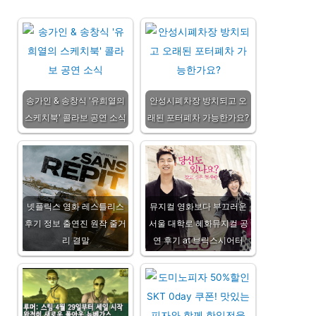
송가인 & 송창식 '유희열의
안성시폐차장 방치되고 오
스케치북' 콜라보 공연 소식
래된 포터폐차 가능한가요?
넷플릭스 영화 레스틀리스
뮤지컬 영화보다 부끄러운
후기 정보 출연진 원작 줄거
서울 대학로 혜화뮤지컬 공
리 결말
연 후기 at 브릭스시어터