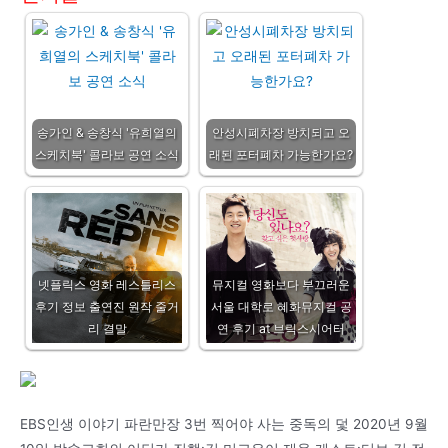
송가인 & 송창식 '유희열의
안성시폐차장 방치되고 오
스케치북' 콜라보 공연 소식
래된 포터폐차 가능한가요?
넷플릭스 영화 레스틀리스
뮤지컬 영화보다 부끄러운
후기 정보 출연진 원작 줄거
서울 대학로 혜화뮤지컬 공
리 결말
연 후기 at 브릭스시어터
EBS인생 이야기 파란만장 3번 찍어야 사는 중독의 덫 2020년 9월