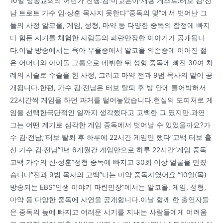
10일 방송교회의 어딘가 진행:김·미교은이·재용 게스트:터보 김·전
남 트로트 가수 임·상훈 목사지 못한다”중독의 덫”에서 벗어난 그
들의 사정 알코올, 게임, 성형, 마약 등 다양한 중독의 함정에 빠지
다 힘든 시기를 체험한 사람들의 파란만장한 이야기가 공개됩니
다.이날 방송에서는 육아 우울증에서 알코올 의존증에 이어진 젊
은 어머니와 아이돌 그룹으로 데뷔한 뒤 성형 중독에 빠진 30여 차
례의 시술로 수술을 한 사정, 그리고 마약 전과 9범 목사의 말이 공
개됩니다.한편, 가수 김·전남은 터보 탈퇴 후 방 안에 틀어박혀서
22시간씩 게임을 하던 과거를 털어놓았습니다.현실의 도피처로 게
임을 선택한극단적인 일까지 생각했다고 고백한 그 였지만.과연
그는 어떤 계기로 심각한 게임 중독에서 벗어날 수 있었을까요?가
수 김·전남,”터보 탈퇴 후 하루에 22시간 게임만 했다”고백 터보 출
신 가수 김·전남”1년 6개월간 게임만으로 하루 22시간”게임 중독
고백 가수의 신·성훈”성형 중독에 빠지고 30회 이상 얼굴을 만졌
습니다”전과 9범 목사의 고백”나는 마약 중독자였어요 “10일(목)
방송되는 EBS”인생 이야기 파란만장”에서는 알코올, 게임, 성형,
마약 등 다양한 중독에 사연을 공개합니다.이날 함께 한 출연자들
은 중독의 늪에 빠지고 어려운 시기를 지내는 사람들에게 어려움