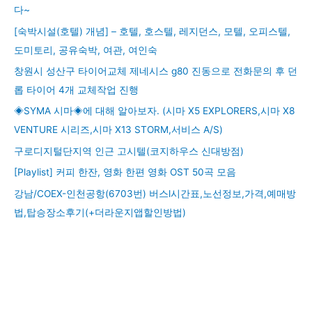
다~
[숙박시설(호텔) 개념] – 호텔, 호스텔, 레지던스, 모텔, 오피스텔,
도미토리, 공유숙박, 여관, 여인숙
창원시 성산구 타이어교체 제네시스 g80 진동으로 전화문의 후 던
롭 타이어 4개 교체작업 진행
◈SYMA 시마◈에 대해 알아보자. (시마 X5 EXPLORERS,시마 X8
VENTURE 시리즈,시마 X13 STORM,서비스 A/S)
구로디지털단지역 인근 고시텔(코지하우스 신대방점)
[Playlist] 커피 한잔, 영화 한편 영화 OST 50곡 모음
강남/COEX-인천공항(6703번) 버스l시간표,노선정보,가격,예매방
법,탑승장소후기(+더라운지앱할인방법)