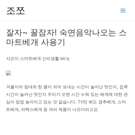
콘
조쪼
텐
Main
츠
Men
로
잘자~ 꿀잠자! 숙면음악나오는 스
건
마트베개 사용기
너
뛰
기
샤오미 스마트베개 신비생활 bit.ly
겨울이라 침대와 한 몸이 되어 보내는 시간이 늘어난 탓인지, 집콕
시간이 늘어난 탓인지 우리가 오랜 시간 누워 있는 베개에 대한 관
심이 점점 높아지고 있는 것 같습니다. TV만 봐도 경추베개, 스마
트베개, 라텍스베개 등 여러 제품이 나오더라고요.