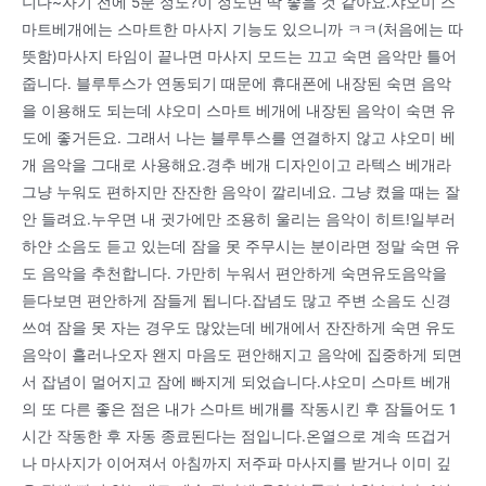
니다~자기 전에 5분 정도?이 정도면 딱 좋을 것 같아요.샤오미 스
마트베개에는 스마트한 마사지 기능도 있으니까 ㅋㅋ(처음에는 따
뜻함)마사지 타임이 끝나면 마사지 모드는 끄고 숙면 음악만 틀어
줍니다. 블루투스가 연동되기 때문에 휴대폰에 내장된 숙면 음악
을 이용해도 되는데 샤오미 스마트 베개에 내장된 음악이 숙면 유
도에 좋거든요. 그래서 나는 블루투스를 연결하지 않고 샤오미 베
개 음악을 그대로 사용해요.경추 베개 디자인이고 라텍스 베개라
그냥 누워도 편하지만 잔잔한 음악이 깔리네요. 그냥 켰을 때는 잘
안 들려요.누우면 내 귓가에만 조용히 울리는 음악이 히트!일부러
하얀 소음도 듣고 있는데 잠을 못 주무시는 분이라면 정말 숙면 유
도 음악을 추천합니다. 가만히 누워서 편안하게 숙면유도음악을
듣다보면 편안하게 잠들게 됩니다.잡념도 많고 주변 소음도 신경
쓰여 잠을 못 자는 경우도 많았는데 베개에서 잔잔하게 숙면 유도
음악이 흘러나오자 왠지 마음도 편안해지고 음악에 집중하게 되면
서 잡념이 멀어지고 잠에 빠지게 되었습니다.샤오미 스마트 베개
의 또 다른 좋은 점은 내가 스마트 베개를 작동시킨 후 잠들어도 1
시간 작동한 후 자동 종료된다는 점입니다.온열으로 계속 뜨겁거
나 마사지가 이어져서 아침까지 저주파 마사지를 받거나 이미 깊