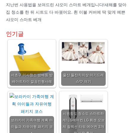
지난번 사용법을 보여드린 샤오미 스마트 베개입니다!새해를 맞아
집 청소를 한 뒤 시트도 다 바꿨어요. 흰 이불 커버에 딱 맞게 예쁜
샤오미 스마트 베개
인기글
서초구 이사청소 방배동 방
울산 돌잔치의상 아기드레
배아트자이 깔끔진행사례
스♡ 여기
시원함도 청소도 스마트하
보라카이 가족여행 계획 아
게! LG에어컨 LG 휘센 오브
이들과 자유여행 패키지 코
제 컬렉션 타워 에어컨 3개