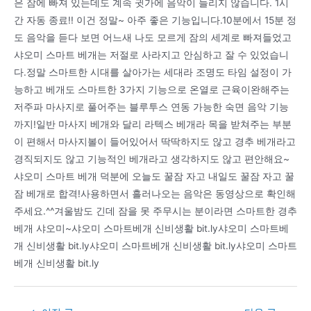
은 잠에 빠져 있는데도 계속 귓가에 음악이 들리지 않습니다. 1시
간 자동 종료!! 이건 정말~ 아주 좋은 기능입니다.10분에서 15분 정
도 음악을 듣다 보면 어느새 나도 모르게 잠의 세계로 빠져들었고
샤오미 스마트 베개는 저절로 사라지고 안심하고 잘 수 있었습니
다.정말 스마트한 시대를 살아가는 세대라 조명도 타임 설정이 가
능하고 베개도 스마트한 3가지 기능으로 온열로 근육이완해주는
저주파 마사지로 풀어주는 블루투스 연동 가능한 숙면 음악 기능
까지!일반 마사지 베개와 달리 라텍스 베개라 목을 받쳐주는 부분
이 편해서 마사지볼이 들어있어서 딱딱하지도 않고 경추 베개라고
경직되지도 않고 기능적인 베개라고 생각하지도 않고 편안해요~
샤오미 스마트 베개 덕분에 오늘도 꿀잠 자고 내일도 꿀잠 자고 꿀
잠 베개로 합격!사용하면서 흘러나오는 음악은 동영상으로 확인해
주세요.^^겨울밤도 긴데 잠을 못 주무시는 분이라면 스마트한 경추
베개 샤오미~샤오미 스마트베개 신비생활 bit.ly샤오미 스마트베
개 신비생활 bit.ly샤오미 스마트베개 신비생활 bit.ly샤오미 스마트
베개 신비생활 bit.ly
Post