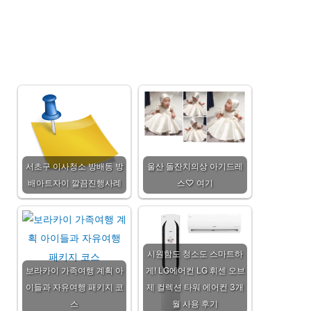
서초구 이사청소 방배동 방
울산 돌잔치의상 아기드레
배아트자이 깔끔진행사례
스♡ 여기
시원함도 청소도 스마트하
보라카이 가족여행 계획 아
게! LG에어컨 LG 휘센 오브
이들과 자유여행 패키지 코
제 컬렉션 타워 에어컨 3개
스
월 사용 후기