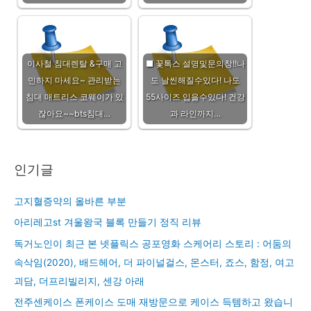
이사철 침대렌탈 &구매 고
■ 꽃톡스 설명및문의창!!나
민하지 마세요~ 관리받는
도 날씬해질수있다! 나도
침대 매트리스 코웨이가 있
55사이즈 입을수있다! 건강
잖아요~~bts침대…
과 라인까지…
인기글
고지혈증약의 올바른 부분
아리레고st 겨울왕국 블록 만들기 정직 리뷰
독거노인이 최근 본 넷플릭스 공포영화 스케어리 스토리 : 어둠의
속삭임(2020), 배드헤어, 더 파이널걸스, 몬스터, 죠스, 함정, 여고
괴담, 더프리빌리지, 센강 아래
전주센케이스 폰케이스 도매 재방문으로 케이스 득템하고 왔습니