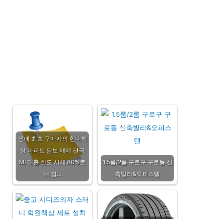
생애 최초 구매자의 현대해
상 아파트 담보 매매 잔금
MI 대출 한도 시세 80%로
1.5룸/2룸 구로구 구로동 신
내 집…
축빌라&오피스텔