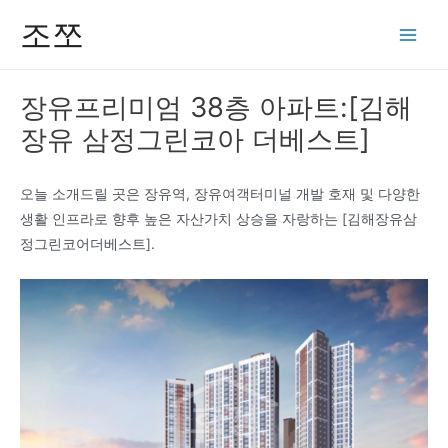
콘
조쪼
텐
Main
츠
Men
로
장유프리미엄 38층 아파트:[김해
건
장유 삼정그린코아 더베스트]
너
뛰
기
오늘 소개드릴 곳은 장유역, 장유여객터미널 개발 호재 및 다양한
생활 인프라로 향후 높은 자산가치 상승을 자랑하는 [김해장유삼
정그린코어더베스트].