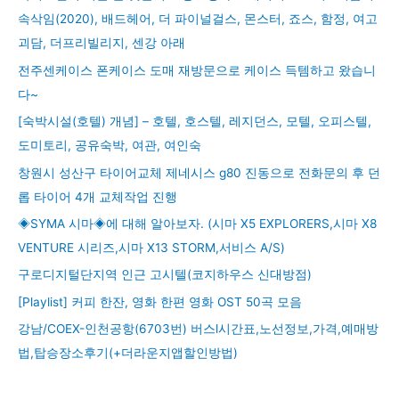
속삭임(2020), 배드헤어, 더 파이널걸스, 몬스터, 죠스, 함정, 여고
괴담, 더프리빌리지, 센강 아래
전주센케이스 폰케이스 도매 재방문으로 케이스 득템하고 왔습니
다~
[숙박시설(호텔) 개념] – 호텔, 호스텔, 레지던스, 모텔, 오피스텔,
도미토리, 공유숙박, 여관, 여인숙
창원시 성산구 타이어교체 제네시스 g80 진동으로 전화문의 후 던
롭 타이어 4개 교체작업 진행
◈SYMA 시마◈에 대해 알아보자. (시마 X5 EXPLORERS,시마 X8
VENTURE 시리즈,시마 X13 STORM,서비스 A/S)
구로디지털단지역 인근 고시텔(코지하우스 신대방점)
[Playlist] 커피 한잔, 영화 한편 영화 OST 50곡 모음
강남/COEX-인천공항(6703번) 버스l시간표,노선정보,가격,예매방
법,탑승장소후기(+더라운지앱할인방법)