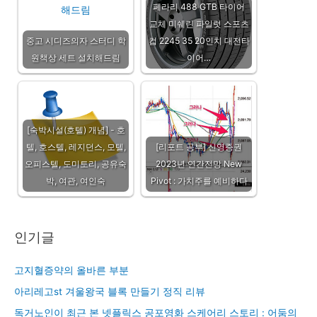
페라리 488 GTB 타이어
교체 미쉐린 파일럿 스포츠
중고 시디즈의자 스터디 학
컵 2245 35 20인치 대전타
원책상 세트 설치해드림
이어…
[숙박시설(호텔) 개념] - 호
텔, 호스텔, 레지던스, 모텔,
[리포트 공부] 신영증권
오피스텔, 도미토리, 공유숙
2023년 연간전망 New
박, 여관, 여인숙
Pivot : 가치주를 예비하다
인기글
고지혈증약의 올바른 부분
아리레고st 겨울왕국 블록 만들기 정직 리뷰
독거노인이 최근 본 넷플릭스 공포영화 스케어리 스토리 : 어둠의