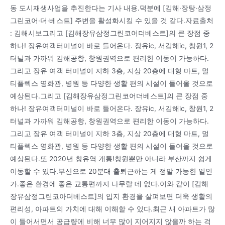
동 도시재생사업을 추진한다는 기사 내용.덕분에 [김해·장탕·삼정
그린코어·더·베스트] 주변을 활성화시킬 수 있을 것 같다.자료출처
: 김해시보그리고 [김해장유삼정그린코어더베스트]의 큰 장점 중
하나! 장유여객터미널이 바로 들어온다. 장유ic, 서김해ic, 창원1, 2
터널과 가까워 김해공항, 창원권역으로 편리한 이동이 가능하다.
그리고 장유 여객 터미널이 지하 3층, 지상 20층에 대형 마트, 멀
티플렉스 영화관, 병원 등 다양한 생활 편의 시설이 들어올 것으로
예상된다.그리고 [김해장유삼정그린코어더베스트]의 큰 장점 중
하나! 장유여객터미널이 바로 들어온다. 장유ic, 서김해ic, 창원1, 2
터널과 가까워 김해공항, 창원권역으로 편리한 이동이 가능하다.
그리고 장유 여객 터미널이 지하 3층, 지상 20층에 대형 마트, 멀
티플렉스 영화관, 병원 등 다양한 생활 편의 시설이 들어올 것으로
예상된다.또 2020년 창유역 개통!창원뿐만 아니라 부산까지 쉽게
이동할 수 있다.부산으로 20분대 출퇴근하는 게 정말 가능한 일인
가.좋은 환경에 좋은 교통편까지 나무랄 데 없다.이와 같이 [김해
장유삼정그린코아더베스트]의 입지 환경을 살펴보면 더욱 생활의
편리성, 아파트의 가치에 대해 이해할 수 있다.최근 새 아파트가 많
이 들어서면서 공급량에 비해 너무 많이 지어지지 않을까 하는 걱