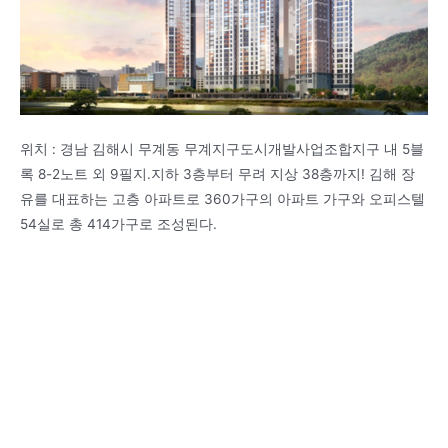
위치 : 경남 김해시 무계동 무계지구도시개발사업조합지구 내 5블
록 8-2노트 외 9필지.지하 3층부터 무려 지상 38층까지! 김해 장
유를 대표하는 고층 아파트로 360가구의 아파트 가구와 오피스텔
54실로 총 414가구로 조성된다.