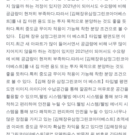
지 않을까 하는 걱정이 있지만 2021년이 되어서도 수요량에 비해
공급량이 현저히 부족하다.따라서 [김해장유삼정그린코아더베스
트]를 내 집 마련 용도 또는 투자 목적으로 분양하는 것도 좋을 듯
하다.특히 중도금 무이자 적용이 가능해 착한 분양 조건으로 볼 수
있다. 【김해 장유 삼정그린코어 더 베스트】타입별 평면도면 이
미지.최근 새 아파트가 많이 들어서면서 공급량에 비해 너무 많이
지어지지 않을까 하는 걱정이 있지만 2021년이 되어서도 수요량
에 비해 공급량이 현저히 부족하다.따라서 [김해장유삼정그린코아
더베스트]를 내 집 마련 용도 또는 투자 목적으로 분양하는 것도
좋을 듯하다.특히 중도금 무이자 적용이 가능해 착한 분양 조건으
로 볼 수 있다. 【김해 장유 삼정그린코어 더 베스트】타입별 평면
도면 이미지.아이디어 수납공간을 통해 깔끔하고 여유로운 공간을
활용할 수 있으며,웰빙 시스템/웰빙 에너지 시스템을 통해 보다 쾌
적하고 편리하며 안전을 누릴 수 있다.웰빙 시스템/웰빙 에너지 시
스템을 통해 보다 쾌적하고 편리하며 안전을 누릴 수 있다.너무나
많은 장점을 가지고 있는 [김해장유삼정그린코아더베스트] 초역세
권 아파트 중도금 무이자 확실한 차익을 찾고 있다면 [김해장유삼
정그린코아더베스트]로!* 모델하우스 방문전 위 번호로 간단하게