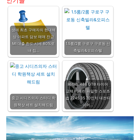
인기글
생애 최초 구매자의 현대해
상 아파트 담보 매매 잔금
MI 대출 한도 시세 80%로
1.5룸/2룸 구로구 구로동 신
내 집…
축빌라&오피스텔
페라리 488 GTB 타이어
교체 미쉐린 파일럿 스포츠
중고 시디즈의자 스터디 학
컵 2245 35 20인치 대전타
원책상 세트 설치해드림
이어…