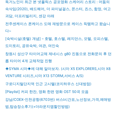
독거노인이 최근 본 넷플릭스 공포영화 스케어리 스토리 : 어둠의
속삭임(2020), 배드헤어, 더 파이널걸스, 몬스터, 죠스, 함정, 여고
괴담, 더프리빌리지, 센강 아래
전주센케이스 폰케이스 도매 재방문으로 케이스 득템하고 왔습니
다~
[숙박시설(호텔) 개념] – 호텔, 호스텔, 레지던스, 모텔, 오피스텔,
도미토리, 공유숙박, 여관, 여인숙
창원시 성산구 타이어교체 제네시스 g80 진동으로 전화문의 후 던
롭 타이어 4개 교체작업 진행
◈SYMA 시마◈에 대해 알아보자. (시마 X5 EXPLORERS,시마 X8
VENTURE 시리즈,시마 X13 STORM,서비스 A/S)
구로디지털단지역 인근 고시텔(코지하우스 신대방점)
[Playlist] 커피 한잔, 영화 한편 영화 OST 50곡 모음
강남/COEX-인천공항(6703번) 버스l시간표,노선정보,가격,예매방
법,탑승장소후기(+더라운지앱할인방법)