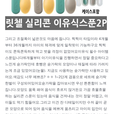
그리고 조절폭이 넓은것도 마음에 듭니다. 찍찍이 타입이라 4개월
부터 36개월까지 아이의 체격에 맞게 밀착핏이 가능하구요 찍찍
이도 쫀득쫀득하게 먹고 벗을 걱정이 없었어요이유식 필수 아이템
스푼입니다!6개월부터 아기이유식을 진행하면서 정말 중요하다고
느낀게 숟가락인데 호빵은 숟가락의 모양이나 재질에 따라 가려지
는게 조금 있었어요(눈물). 지금도 사용하는 숟가락만 사용하고 있
어요.색감도 너무 예쁘죠? ㅎㅎ 1~2단계 겸용으로 세트에 숟가락
한벌이 구성되어있어요숟가락을 잡아보시면 우선 튼튼함이 느껴
집니다.모양도 움푹 패여 음식이 흐르지 않거든요 가끔 흐물흐물
하는 실리콘 스푼이 있는데 음식을 건져내는 것이 정말 어렵고, 아
이들도 먹기 힘들어요.그리고 이건 잔 디테일이지만 수저 끝이 곧
은 모양으로 되어 있어 음식을 예쁘게 움츠리고 아이의 입안이 상