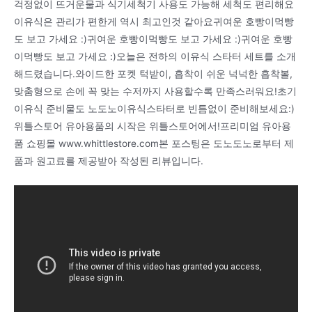
걱정없이 뜨거운물과 식기세척기 사용도 가능해 세척도 편리해요
이유식은 관리가 편한게 역시 최고인것 같아요귀여운 호빵이먹빵
도 보고 가세요 :)귀여운 호빵이먹빵도 보고 가세요 :)귀여운 호빵
이먹빵도 보고 가세요 :)오늘은 전하의 이유식 스타터 세트를 소개
해드렸습니다.와이드한 포켓 턱받이, 흡착이 쉬운 넉넉한 흡착볼,
맞춤형으로 손에 꼭 맞는 수저까지 사용할수록 만족스러워요!초기
이유식 준비물도 노도노이유식스타터로 빈틈없이 준비해보세요:)
위틀스토어 유아용품의 시작은 위틀스토어에서!프리미엄 유아용
품 쇼핑몰 www.whittlestore.com본 포스팅은 도노도노로부터 제
품과 원고료를 제공받아 작성된 리뷰입니다.