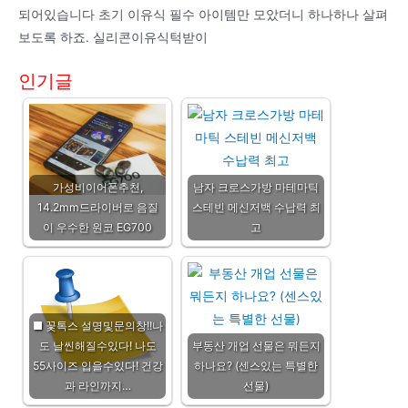
되어있습니다 초기 이유식 필수 아이템만 모았더니 하나하나 살펴
보도록 하죠. 실리콘이유식턱받이
인기글
가성비이어폰추천,
남자 크로스가방 마테마틱
14.2mm드라이버로 음질
스테빈 메신저백 수납력 최
이 우수한 원코 EG700
고
■ 꽃톡스 설명및문의창!!나
도 날씬해질수있다! 나도
부동산 개업 선물은 뭐든지
55사이즈 입을수있다! 건강
하나요? (센스있는 특별한
과 라인까지…
선물)