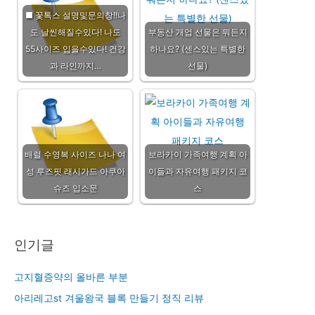
■ 꽃톡스 설명및문의창!!나
도 날씬해질수있다! 나도
부동산 개업 선물은 뭐든지
55사이즈 입을수있다! 건강
하나요? (센스있는 특별한
과 라인까지…
선물)
배럴 수영복 사이즈 나나 여
보라카이 가족여행 계획 아
성 루즈핏 래시가드 아쿠아
이들과 자유여행 패키지 코
슈즈 입소문
스
인기글
고지혈증약의 올바른 부분
아리레고st 겨울왕국 블록 만들기 정직 리뷰