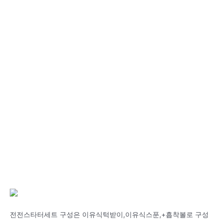
전전스타터세트 구성은 이유식턱받이,이유식스푼,+흡착볼로 구성