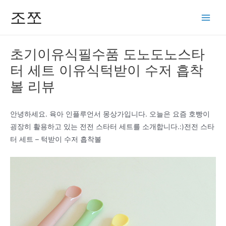
콘
조쪼
텐
Main
츠
Men
로
초기이유식필수품 도노도노스타
건
터 세트 이유식턱받이 수저 흡착
너
뛰
볼 리뷰
기
안녕하세요. 육아 인플루언서 몽상가입니다. 오늘은 요즘 호빵이
굉장히 활용하고 있는 전전 스타터 세트를 소개합니다.:)전전 스타
터 세트 – 턱받이 수저 흡착볼