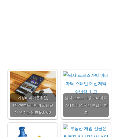
가성비이어폰추천,
남자 크로스가방 마테마틱
14.2mm드라이버로 음질
스테빈 메신저백 수납력 최
이 우수한 원코 EG700
고