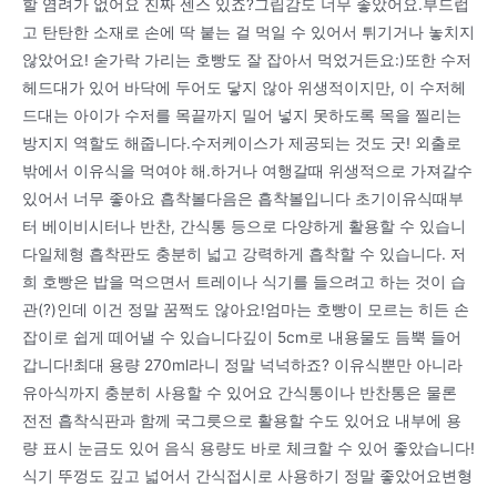
할 염려가 없어요 진짜 센스 있죠?그립감도 너무 좋았어요.부드럽
고 탄탄한 소재로 손에 딱 붙는 걸 먹일 수 있어서 튀기거나 놓치지
않았어요! 숟가락 가리는 호빵도 잘 잡아서 먹었거든요:)또한 수저
헤드대가 있어 바닥에 두어도 닿지 않아 위생적이지만, 이 수저헤
드대는 아이가 수저를 목끝까지 밀어 넣지 못하도록 목을 찔리는
방지지 역할도 해줍니다.수저케이스가 제공되는 것도 굿! 외출로
밖에서 이유식을 먹여야 해.하거나 여행갈때 위생적으로 가져갈수
있어서 너무 좋아요 흡착볼다음은 흡착볼입니다 초기이유식때부
터 베이비시터나 반찬, 간식통 등으로 다양하게 활용할 수 있습니
다일체형 흡착판도 충분히 넓고 강력하게 흡착할 수 있습니다. 저
희 호빵은 밥을 먹으면서 트레이나 식기를 들으려고 하는 것이 습
관(?)인데 이건 정말 꿈쩍도 않아요!엄마는 호빵이 모르는 히든 손
잡이로 쉽게 떼어낼 수 있습니다깊이 5cm로 내용물도 듬뿍 들어
갑니다!최대 용량 270ml라니 정말 넉넉하죠? 이유식뿐만 아니라
유아식까지 충분히 사용할 수 있어요 간식통이나 반찬통은 물론
전전 흡착식판과 함께 국그릇으로 활용할 수도 있어요 내부에 용
량 표시 눈금도 있어 음식 용량도 바로 체크할 수 있어 좋았습니다!
식기 뚜껑도 깊고 넓어서 간식접시로 사용하기 정말 좋았어요변형