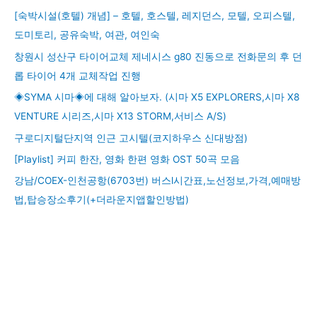
[숙박시설(호텔) 개념] – 호텔, 호스텔, 레지던스, 모텔, 오피스텔,
도미토리, 공유숙박, 여관, 여인숙
창원시 성산구 타이어교체 제네시스 g80 진동으로 전화문의 후 던
롭 타이어 4개 교체작업 진행
◈SYMA 시마◈에 대해 알아보자. (시마 X5 EXPLORERS,시마 X8
VENTURE 시리즈,시마 X13 STORM,서비스 A/S)
구로디지털단지역 인근 고시텔(코지하우스 신대방점)
[Playlist] 커피 한잔, 영화 한편 영화 OST 50곡 모음
강남/COEX-인천공항(6703번) 버스l시간표,노선정보,가격,예매방
법,탑승장소후기(+더라운지앱할인방법)