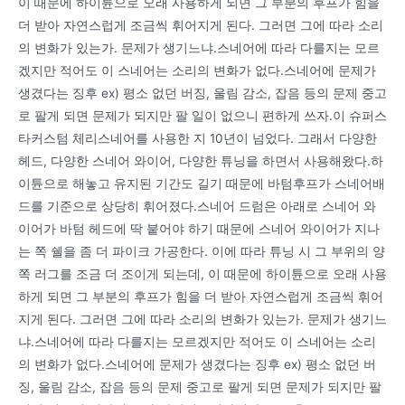
이 때문에 하이튠으로 오래 사용하게 되면 그 부분의 후프가 힘을
더 받아 자연스럽게 조금씩 휘어지게 된다. 그러면 그에 따라 소리
의 변화가 있는가. 문제가 생기느냐.스네어에 따라 다를지는 모르
겠지만 적어도 이 스네어는 소리의 변화가 없다.스네어에 문제가
생겼다는 징후 ex) 평소 없던 버징, 울림 감소, 잡음 등의 문제 중고
로 팔게 되면 문제가 되지만 팔 일이 없으니 편하게 쓰자.이 슈퍼스
타커스텀 체리스네어를 사용한 지 10년이 넘었다. 그래서 다양한
헤드, 다양한 스네어 와이어, 다양한 튜닝을 하면서 사용해왔다.하
이튠으로 해놓고 유지된 기간도 길기 때문에 바텀후프가 스네어배
드를 기준으로 상당히 휘어졌다.스네어 드럼은 아래로 스네어 와
이어가 바텀 헤드에 딱 붙어야 하기 때문에 스네어 와이어가 지나
는 쪽 쉘을 좀 더 파이크 가공한다. 이에 따라 튜닝 시 그 부위의 양
쪽 러그를 조금 더 조이게 되는데, 이 때문에 하이튠으로 오래 사용
하게 되면 그 부분의 후프가 힘을 더 받아 자연스럽게 조금씩 휘어
지게 된다. 그러면 그에 따라 소리의 변화가 있는가. 문제가 생기느
냐.스네어에 따라 다를지는 모르겠지만 적어도 이 스네어는 소리
의 변화가 없다.스네어에 문제가 생겼다는 징후 ex) 평소 없던 버
징, 울림 감소, 잡음 등의 문제 중고로 팔게 되면 문제가 되지만 팔