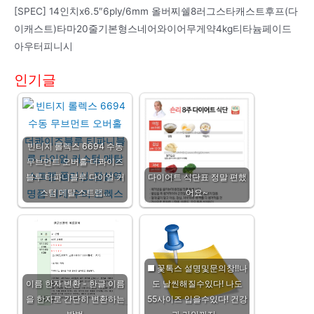
[SPEC] 14인치x6.5″6ply/6mm 올버찌쉘8러그스타캐스트후프(다
이캐스트)타마20줄기본형스네어와이어무게약4kg티타늄페이드
아우터피니시
인기글
빈티지 롤렉스 6694 수동
무브먼트 오버홀 더콰이즈
블루 티파니블루 다이얼 커
다이어트 식단표 정말 편했
스텀 메탈 스트랩…
어요~
■ 꽃톡스 설명및문의창!!나
이름 한자 변환 - 한글 이름
도 날씬해질수있다! 나도
을 한자로 간단히 변환하는
55사이즈 입을수있다! 건강