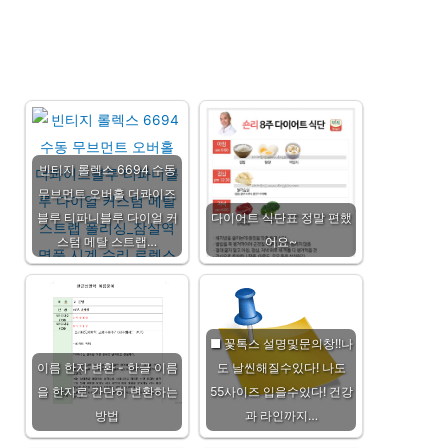
빈티지 롤렉스 6694 수동
무브먼트 오버홀 더콰이즈
블루 티파니블루 다이얼 커
다이어트 식단표 정말 편했
스텀 메탈 스트랩…
어요~
■ 꽃톡스 설명및문의창!!나
이름 한자 변환 - 한글 이름
도 날씬해질수있다! 나도
을 한자로 간단히 변환하는
55사이즈 입을수있다! 건강
방법
과 라인까지…