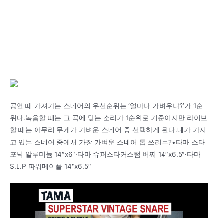
공연 때 가져가는 스네어의 우선순위는 ‘얼마나 가벼우냐?’가 1순
위다.녹음할 때는 그 곡에 맞는 소리가 1순위로 기준이지만 라이브
할 때는 아무리 무게가 가벼운 스네어 중 선택하게 된다.내가 가지
고 있는 스네어 중에서 가장 가벼운 스네어 톱 쓰리는?•타마 스타
포닉 알루미늄 14″x6″·타마 슈퍼스타커스텀 버찌 14″x6.5″·타마
S.L.P 파워메이플 14″x6.5″