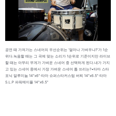
공연 때 가져가는 스네어의 우선순위는 ‘얼마나 가벼우냐?’가 1순
위다.녹음할 때는 그 곡에 맞는 소리가 1순위로 기준이지만 라이브
할 때는 아무리 무게가 가벼운 스네어 중 선택하게 된다.내가 가지
고 있는 스네어 중에서 가장 가벼운 스네어 톱 쓰리는?•타마 스타
포닉 알루미늄 14″x6″·타마 슈퍼스타커스텀 버찌 14″x6.5″·타마
S.L.P 파워메이플 14″x6.5″