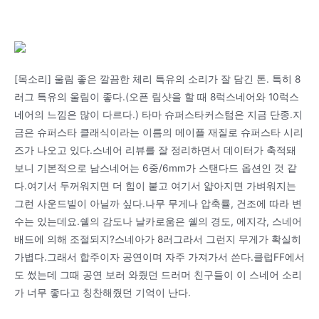
[목소리] 울림 좋은 깔끔한 체리 특유의 소리가 잘 담긴 톤. 특히 8
러그 특유의 울림이 좋다.(오픈 림샷을 할 때 8럭스네어와 10럭스
네어의 느낌은 많이 다르다.) 타마 슈퍼스타커스텀은 지금 단종.지
금은 슈퍼스타 클래식이라는 이름의 메이플 재질로 슈퍼스타 시리
즈가 나오고 있다.스네어 리뷰를 잘 정리하면서 데이터가 축적돼
보니 기본적으로 남스네어는 6중/6mm가 스탠다드 옵션인 것 같
다.여기서 두꺼워지면 더 힘이 붙고 여기서 얇아지면 가벼워지는
그런 사운드빌이 아닐까 싶다.나무 무게나 압축률, 건조에 따라 변
수는 있는데요.쉘의 감도나 날카로움은 쉘의 경도, 에지각, 스네어
배드에 의해 조절되지?스네아가 8러그라서 그런지 무게가 확실히
가볍다.그래서 합주이자 공연이며 자주 가져가서 쓴다.클럽FF에서
도 썼는데 그때 공연 보러 와줬던 드러머 친구들이 이 스네어 소리
가 너무 좋다고 칭찬해줬던 기억이 난다.