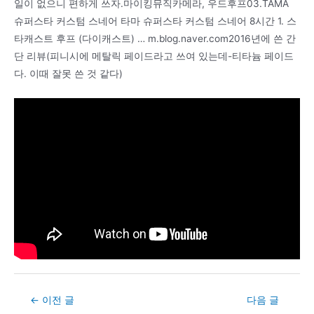
일이 없으니 편하게 쓰자.마이킹뮤직카메라, 우드후프03.TAMA
슈퍼스타 커스텀 스네어 타마 슈퍼스타 커스텀 스네어 8시간 1. 스
타캐스트 후프 (다이캐스트) … m.blog.naver.com2016년에 쓴 간
단 리뷰(피니시에 메탈릭 페이드라고 쓰여 있는데-티타늄 페이드
다. 이때 잘못 쓴 것 같다)
Post
←
이전 글
다음 글
navigation