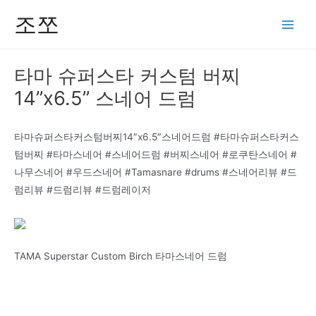
콘
조쪼
텐
Main
츠
Men
로
타마 슈퍼스타 커스텀 버찌
건
14”x6.5” 스네어 드럼
너
뛰
기
타마슈퍼스타커스텀버찌14″x6.5″스네어드럼 #타마슈퍼스타커스
텀버찌 #타마스네어 #스네어드럼 #버찌스네어 #로쿠탄스네어 #
나무스네어 #우드스네어 #Tamasnare #drums #스네어리뷰 #드
럼리뷰 #드럼리뷰 #드럼레이저
TAMA Superstar Custom Birch 타마스네어 드럼