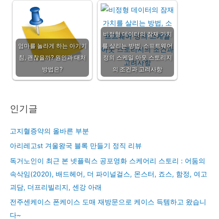
비정형 데이터의 잠재 가치
엄마를 놀라게 하는 아기기
를 살리는 방법, 소프트웨어
침, 괜찮을까? 원인과 대처
정의 스케일 아웃 스토리지
방법은?
의 조건과 고려사항
인기글
고지혈증약의 올바른 부분
아리레고st 겨울왕국 블록 만들기 정직 리뷰
독거노인이 최근 본 넷플릭스 공포영화 스케어리 스토리 : 어둠의
속삭임(2020), 배드헤어, 더 파이널걸스, 몬스터, 죠스, 함정, 여고
괴담, 더프리빌리지, 센강 아래
전주센케이스 폰케이스 도매 재방문으로 케이스 득템하고 왔습니
다~