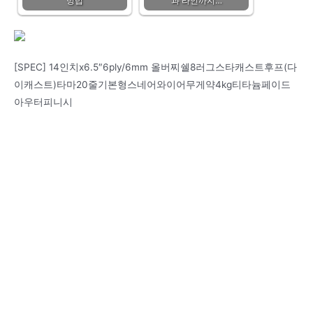
방법
과 라인까지…
[SPEC] 14인치x6.5″6ply/6mm 올버찌쉘8러그스타캐스트후프(다
이캐스트)타마20줄기본형스네어와이어무게약4kg티타늄페이드
아우터피니시