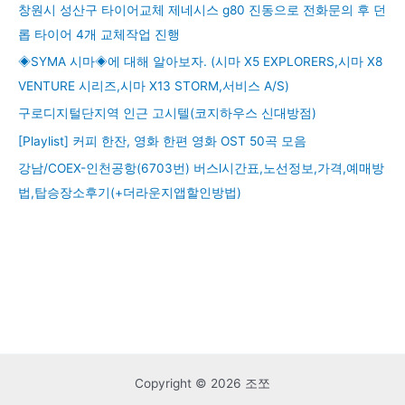
창원시 성산구 타이어교체 제네시스 g80 진동으로 전화문의 후 던
롭 타이어 4개 교체작업 진행
◈SYMA 시마◈에 대해 알아보자. (시마 X5 EXPLORERS,시마 X8
VENTURE 시리즈,시마 X13 STORM,서비스 A/S)
구로디지털단지역 인근 고시텔(코지하우스 신대방점)
[Playlist] 커피 한잔, 영화 한편 영화 OST 50곡 모음
강남/COEX-인천공항(6703번) 버스l시간표,노선정보,가격,예매방
법,탑승장소후기(+더라운지앱할인방법)
Copyright © 2026 조쪼