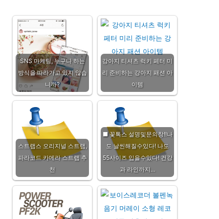
SNS 마케팅, 누구나 하는
강아지 티셔츠 럭키 페터 미
방식을 따라가고 있지 않습
리 준비하는 강아지 패션 아
니까?
이템
■ 꽃톡스 설명및문의창!!나
스트랩스 오리지널 스트랩,
도 날씬해질수있다! 나도
파라코드 카메라 스트랩 추
55사이즈 입을수있다! 건강
천
과 라인까지…