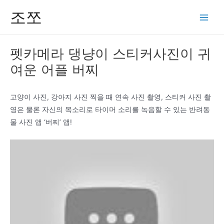
콘
조쪼
텐
Main
츠
Men
로
펫카메라 댕냥이 스티커사진이 귀
건
여운 어플 버찌
너
뛰
기
고양이 사진, 강아지 사진 찍을 때 연속 사진 촬영, 스티커 사진 촬
영은 물론 자신의 목소리로 타이머 소리를 녹음할 수 있는 반려동
물 사진 앱 ‘버찌’ 앱!