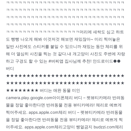
ㅋㅋㅋㅋㅋㅋㅋㅋㅋㅋㅋㅋㅋㅋㅋㅋㅋㅋㅋㅋㅋㅋㅋㅋㅋㅋㅋㅋㅋ
ㅋㅋㅋㅋㅋㅋㅋㅋㅋㅋㅋㅋㅋㅋㅋㅋㅋㅋㅋㅋㅋㅋㅋㅋㅋㅋㅋㅋㅋ
ㅋㅋㅋㅋㅋㅋㅋㅋㅋㅋㅋㅋㅋㅋㅋㅋㅋㅋㅋㅋㅋㅋㅋㅋㅋㅋㅋㅋㅋ
ㅋㅋㅋㅋㅋㅋㅋㅋㅋㅋㅋㅋㅋㅋㅋㅋㅋㅋㅋㅋㅋㅋㅋㅋㅋㅋㅋㅋㅋ
ㅋㅋㅋㅋㅋㅋㅋㅋㅋㅋㅋㅋㅋㅋㅋㅋㅋㅋ머리에 새싹도 심고 하트
도 빵빵 나오게 해봐 이것저것 해보면 재밌잖아~ 미리 찍어놓은
일반 사진에도 스티커를 붙일 수 있으니까 재밌는 동안 체리를 위
해 더 열심히 사진을 찍는 것 같다.내 개고양이 사진도 주변에 자랑
하고 구경도 할 수 있는 #버찌앱 집사님께 추천! 안드로이드●●
버디
★★★★★★★★★★★★★★★★★★★★★★★★★★★★★
★★★★★★★★★★★★★★★★★★★★★★★★★★★★★
★★★★★★★★ 버디는 애완 동물 미인
camera.play.google.com아이폰체리 버디 – 펫뷰티카메라 반려동
물을 정말 좋아한다면 반려동물 전용 뷰티카메라! 체리로 예쁘게
찍어주세요. apps.apple.com체리 버디 – 펫뷰티카메라 반려동물
을 정말 좋아한다면 반려동물 전용 뷰티카메라! 체리로 예쁘게 찍
어주세요. apps.apple.com체리고양이 쌩얼금지 budzzi.com체리