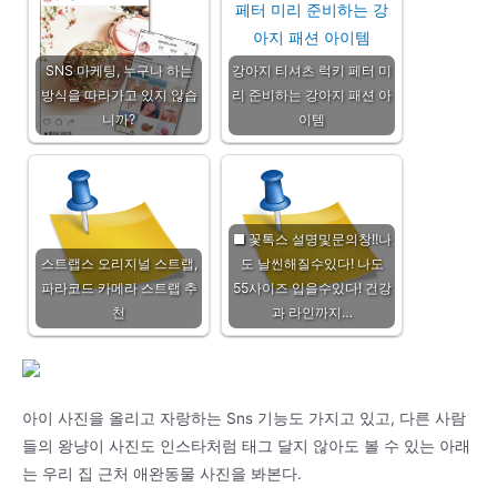
SNS 마케팅, 누구나 하는
강아지 티셔츠 럭키 페터 미
방식을 따라가고 있지 않습
리 준비하는 강아지 패션 아
니까?
이템
■ 꽃톡스 설명및문의창!!나
스트랩스 오리지널 스트랩,
도 날씬해질수있다! 나도
파라코드 카메라 스트랩 추
55사이즈 입을수있다! 건강
천
과 라인까지…
아이 사진을 올리고 자랑하는 Sns 기능도 가지고 있고, 다른 사람
들의 왕냥이 사진도 인스타처럼 태그 달지 않아도 볼 수 있는 아래
는 우리 집 근처 애완동물 사진을 봐본다.