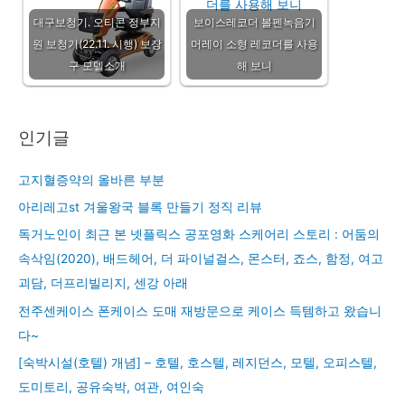
대구보청기. 오티콘 정부지
보이스레코더 볼펜녹음기
원 보청기(22.11. 시행) 보장
머레이 소형 레코더를 사용
구 모델소개
해 보니
인기글
고지혈증약의 올바른 부분
아리레고st 겨울왕국 블록 만들기 정직 리뷰
독거노인이 최근 본 넷플릭스 공포영화 스케어리 스토리 : 어둠의
속삭임(2020), 배드헤어, 더 파이널걸스, 몬스터, 죠스, 함정, 여고
괴담, 더프리빌리지, 센강 아래
전주센케이스 폰케이스 도매 재방문으로 케이스 득템하고 왔습니
다~
[숙박시설(호텔) 개념] – 호텔, 호스텔, 레지던스, 모텔, 오피스텔,
도미토리, 공유숙박, 여관, 여인숙