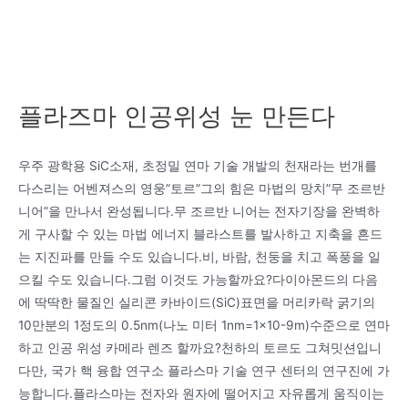
플라즈마 인공위성 눈 만든다
우주 광학용 SiC소재, 초정밀 연마 기술 개발의 천재라는 번개를
다스리는 어벤져스의 영웅”토르”그의 힘은 마법의 망치”무 조르반
니어”을 만나서 완성됩니다.무 조르반 니어는 전자기장을 완벽하
게 구사할 수 있는 마법 에너지 블라스트를 발사하고 지축을 흔드
는 지진파를 만들 수도 있습니다.비, 바람, 천둥을 치고 폭풍을 일
으킬 수도 있습니다.그럼 이것도 가능할까요?다이아몬드의 다음
에 딱딱한 물질인 실리콘 카바이드(SiC)표면을 머리카락 굵기의
10만분의 1정도의 0.5nm(나노 미터 1nm=1×10-9m)수준으로 연마
하고 인공 위성 카메라 렌즈 할까요?천하의 토르도 그쳐밋션입니
다만, 국가 핵 융합 연구소 플라스마 기술 연구 센터의 연구진에 가
능합니다.플라스마는 전자와 원자에 떨어지고 자유롭게 움직이는