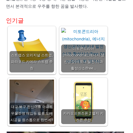
면서 본격적으로 우주를 향한 꿈을 발사했다.
인기글
미토콘드리아
스트랩스 오리지널 스트랩,
(mitochondria), 에너지 생
파라코드 카메라 스트랩 추
산공장(세포내 발전소)과
천
활성산소(free…
대구 북구 한신더휴 아파트
우물조명 매입등 필름 도배
카카오프렌즈폰 2 엘지 키
시공을 원스톱으로 한번에!!
즈폰 추천