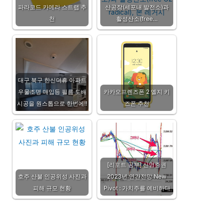
파라코드 카메라 스트랩 추
산공장(세포내 발전소)과
천
활성산소(free…
대구 북구 한신더휴 아파트
우물조명 매입등 필름 도배
카카오프렌즈폰 2 엘지 키
시공을 원스톱으로 한번에!!
즈폰 추천
[리포트 공부] 신영증권
호주 산불 인공위성 사진과
2023년 연간전망 New
피해 규모 현황
Pivot : 가치주를 예비하다