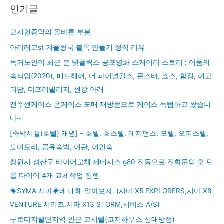
인기글
고지혈증약의 올바른 부분
아리레고st 겨울왕국 블록 만들기 정직 리뷰
독거노인이 최근 본 넷플릭스 공포영화 스케어리 스토리 : 어둠의
속삭임(2020), 배드헤어, 더 파이널걸스, 몬스터, 죠스, 함정, 여고
괴담, 더프리빌리지, 센강 아래
전주센케이스 폰케이스 도매 재방문으로 케이스 득템하고 왔습니
다~
[숙박시설(호텔) 개념] – 호텔, 호스텔, 레지던스, 모텔, 오피스텔,
도미토리, 공유숙박, 여관, 여인숙
창원시 성산구 타이어교체 제네시스 g80 진동으로 전화문의 후 던
롭 타이어 4개 교체작업 진행
◈SYMA 시마◈에 대해 알아보자. (시마 X5 EXPLORERS,시마 X8
VENTURE 시리즈,시마 X13 STORM,서비스 A/S)
구로디지털단지역 인근 고시텔(코지하우스 신대방점)