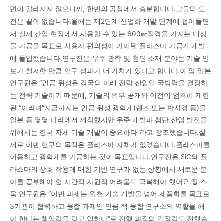
면이 갈라지지 않으니까, 한번의 공정에서 충분합니다.그들의 도
전은 끝이 없습니다.올해는 제2단계 산업화 개발 단계에 접어들면
서 실제 산업 현장에서 사용할 수 있는 600㎜직경을 가지는 대상
물 가공을 목표로 사용자 편의성이 가미된 플라스마 가공기 개발
에 돌입했습니다.연구진은 우주 광학 및 첨단 소재 분야는 기술 안
보가 철저한 만큼 연구 성과가 더 가치가 있다고 합니다.이·암 일본
연구원은 “인공 위성은 각국의 미래 전략 산업인 국방력을 결정하
는 전략 기술이기 때문에, 기술의 외부 공개와 이전이 엄격히 제한
된 “이라며”지금까지는 인공 위성 광학계(렌즈 또는 반사경 등)을
일본 등 몇몇 나라에서 제작했지만 우주 개발과 첨단 산업 발전을
위해서는 한국 자체 기술 개발이 중요하다”라고 강조했습니다.실
제로 이번 연구의 목적은 플라즈마 자체가 없었습니다.플라스마를
이용하고 광학계를 가공하는 것이 목표입니다.연구진은 SiC와 플
라스마의 상호 작용에 대한 기반 연구가 없는 상황에서 새로운 분
야를 공부해야 할 시간적 자원적 어려움도 극복해야 했어요.장·스
욱 연구원은 “이번 과제는 원천 기술 개발을 넘어 제품화를 목표로
3기관이 협력하고 융합 과제인 만큼 핵 융합 연구소의 역할을 해
야 한다는 책임감을 갖고 임하다”로 진행 과정의 긴장감도 전했습