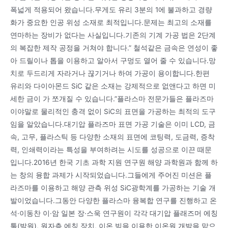
폭넓게 적용되어 왔습니다.무게도 유리 3분의 1에 불과하고 경량
화가 중요한 인공 위성 소재로 최적입니다.문제는 최고의 소재를
연마하는 장비가 없다는 사실입니다.기존의 기계 가공 법은 2단계
의 복잡한 제작 공정을 거쳐야 합니다.” 철석같은 금속은 연성이 좋
아 드릴이나 톱을 이용하고 알아서 구멍도 열어 줄 수 있습니다.망
치로 두드리게 자라거나 끊기거나 하여 가공이 용이합니다.한편
유리와 다이아몬드 SiC 같은 소재는 강제적으로 없앤다고 하면 미
세한 금이 가 쪼개질 수 있습니다.”플라스마 전문가들은 플라즈마
이야말로 물리적인 충격 없이 SiC의 표면을 가공하는 최적의 도구
임을 알았습니다.대기압 플라즈마 표면 가공 기술은 이미 LCD, 금
속, 고무, 플라스틱 등 다양한 소재의 표면에 코팅력, 도금력, 증착
력, 인쇄력이라는 특성을 부여하려는 시도를 성공으로 이끈 때문
입니다.2016년 한국 기초 과학 지원 연구원 해양 과학원과 함께 하
는 창의 융합 과제가 시작되었습니다.그들에게 주어진 미션은 플
라즈마를 이용하고 해양 관측 위성 SiC광학계를 가공하는 기술 개
발이었습니다.그동안 다양한 플라스마 융복합 연구를 진행하고 온
석·이동찬 이·암 일본 장·스욱 연구원이 각각 대기압 플래즈머 에칭
툴(발원), 원자층 에칭 장치, 이온 빔을 이용한 이온원 개발을 맡으