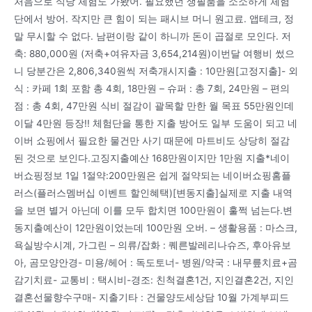
처음으로 식당 체험도 가봤어. 필요했던 생필품을 소소하게 체험
단에서 방어. 작지만 큰 힘이 되는 패시브 머니 원고료. 앱테크, 정
말 무시할 수 없다. 남편이랑 같이 하니까 돈이 곱절로 모인다. 저
축: 880,000원 (저축+여유자금 3,654,214원)이번달 여행비 썼으
니 당분간은 2,806,340원씩 저축개시지출 : 10만원[고정지출]- 외
식 : 카페 1회 포함 총 4회, 18만원 – 슈퍼 : 총 7회, 24만원 – 편의
점 : 총 4회, 47만원 식비 절감이 괄목할 만한 월 목표 55만원인데
이달 4만원 등장!! 체험단을 통한 지출 방어도 일부 도움이 되고 네
이버 쇼핑에서 필요한 물건만 사기 때문에 마트비도 상당히 절감
된 것으로 보인다.고징지출예산 168만원이지만 1만원 지출*네이
버쇼핑정보 1일 1절약:200만원은 쉽게 절약되는 네이버쇼핑홈플
러스(플러스멤버십 이벤트 할인혜택)[변동지출]실제로 지출 내역
을 보면 별거 아닌데 이를 모두 합치면 100만원이 훌쩍 넘는다.변
동지출예산이 12만원이었는데 100만원 오버. – 생활용품 : 마스크,
욕실방수시계, 가그린 – 의류/잡화 : 퀘른발레리나슈즈, 후아유보
아, 곰모양안경- 미용/헤어 : 독도토너- 병원/약국 : 내무릎치료+곰
감기치료- 교통비 : 택시비-경조: 친척결혼1건, 지인결혼2건, 지인
결혼선물향수구매- 지출기타 : 건물양도세상담 10월 가계부피드