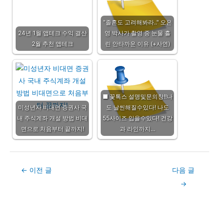
"졸혼도 고려해봐라.." 오은
24년 1월 앱테크 수익 결산
영 박사가 촬영 중 눈물 흘
2월 추천 앱테크
린 안타까운 이유 (+사연)
■ 꽃톡스 설명및문의창!!나
미성년자 비대면 증권사 국
도 날씬해질수있다! 나도
내 주식계좌 개설 방법 비대
55사이즈 입을수있다! 건강
면으로 처음부터 끝까지!
과 라인까지…
Post
←
이전 글
다음 글
navigation
→