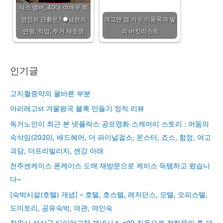
삭스 멤버, 40대 여배우 최
영인의 근황은? ●남편의
개그맨 겸 가수 이동욱과 딸
연령, 직업, 주거 재조명
의 버킷리스트
인기글
고지혈증약의 올바른 부분
아리레고st 겨울왕국 블록 만들기 정직 리뷰
독거노인이 최근 본 넷플릭스 공포영화 스케어리 스토리 : 어둠의
속삭임(2020), 배드헤어, 더 파이널걸스, 몬스터, 죠스, 함정, 여고
괴담, 더프리빌리지, 센강 아래
전주센케이스 폰케이스 도매 재방문으로 케이스 득템하고 왔습니
다~
[숙박시설(호텔) 개념] – 호텔, 호스텔, 레지던스, 모텔, 오피스텔,
도미토리, 공유숙박, 여관, 여인숙