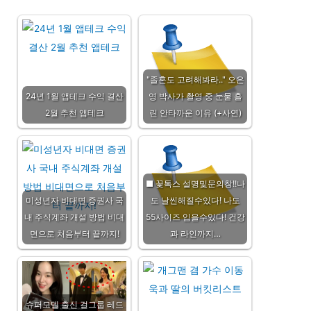
"졸혼도 고려해봐라.." 오은
24년 1월 앱테크 수익 결산
영 박사가 촬영 중 눈물 흘
2월 추천 앱테크
린 안타까운 이유 (+사연)
■ 꽃톡스 설명및문의창!!나
미성년자 비대면 증권사 국
도 날씬해질수있다! 나도
내 주식계좌 개설 방법 비대
55사이즈 입을수있다! 건강
면으로 처음부터 끝까지!
과 라인까지…
슈퍼모델 출신 걸그룹 레드