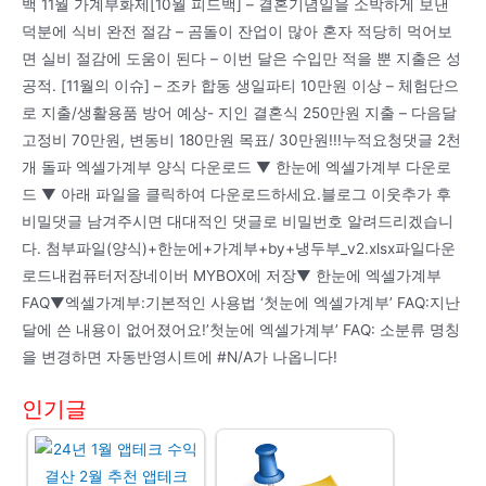
백 11월 가계부화제[10월 피드백] – 결혼기념일을 소박하게 보낸
덕분에 식비 완전 절감 – 곰돌이 잔업이 많아 혼자 적당히 먹어보
면 실비 절감에 도움이 된다 – 이번 달은 수입만 적을 뿐 지출은 성
공적. [11월의 이슈] – 조카 합동 생일파티 10만원 이상 – 체험단으
로 지출/생활용품 방어 예상- 지인 결혼식 250만원 지출 – 다음달
고정비 70만원, 변동비 180만원 목표/ 30만원!!!누적요청댓글 2천
개 돌파 엑셀가계부 양식 다운로드 ▼ 한눈에 엑셀가계부 다운로
드 ▼ 아래 파일을 클릭하여 다운로드하세요.블로그 이웃추가 후
비밀댓글 남겨주시면 대대적인 댓글로 비밀번호 알려드리겠습니
다. 첨부파일(양식)+한눈에+가계부+by+냉두부_v2.xlsx파일다운
로드내컴퓨터저장네이버 MYBOX에 저장▼ 한눈에 엑셀가계부
FAQ▼엑셀가계부:기본적인 사용법 ‘첫눈에 엑셀가계부’ FAQ:지난
달에 쓴 내용이 없어졌어요!’첫눈에 엑셀가계부’ FAQ: 소분류 명칭
을 변경하면 자동반영시트에 #N/A가 나옵니다!
인기글