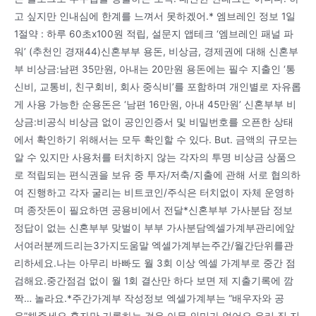
고 싶지만 인내심에 한계를 느껴서 못하겠어.* 엠브레인 정보 1일
1절약 : 하루 60초x100원 적립, 설문지 앱테크 ‘엠브레인 패널 파
워’ (추천인 경재44)신혼부부 용돈, 비상금, 경제권에 대해 신혼부
부 비상금:남편 35만원, 아내는 20만원 용돈에는 필수 지출인 ‘통
신비, 교통비, 친구회비, 회사 중식비’를 포함하며 개인별로 자유롭
게 사용 가능한 순용돈은 ‘남편 16만원, 아내 45만원’ 신혼부부 비
상금:비공식 비상금 없이 공인인증서 및 비밀번호를 오픈한 상태
에서 확인하기 위해서는 모두 확인할 수 있다. But. 금액의 규모는
알 수 있지만 사용처를 터치하지 않는 각자의 투명 비상금 상품으
로 적립되는 편식권을 보유 중 투자/저축/지출에 관해 서로 협의하
여 진행하고 각자 굴리는 비트코인/주식은 터치없이 자체 운영하
며 종잣돈이 필요하면 공용비에서 전달*신혼부부 가사분담 정보
정답이 없는 신혼부부 맞벌이 부부 가사분담엑셀가계부관리에앞
서여러분께드리는3가지도움말 엑셀가계부는주간/월간단위를관
리하세요.나는 아무리 바빠도 월 3회 이상 엑셀 가계부로 중간 점
검해요.중간점검 없이 월 1회 결산만 하다 보면 제 지출기록에 깜
짝… 놀라요.*주간가계부 작성정보 엑셀가계부는 “배우자와 공
유”해주세요.혼자만 기록하는 것은 아무 의미가 없어요.우리 집 지