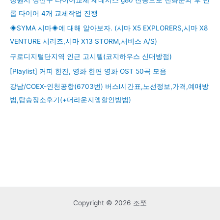
창원시 성산구 타이어교체 제네시스 g80 진동으로 전화문의 후 던
롭 타이어 4개 교체작업 진행
◈SYMA 시마◈에 대해 알아보자. (시마 X5 EXPLORERS,시마 X8
VENTURE 시리즈,시마 X13 STORM,서비스 A/S)
구로디지털단지역 인근 고시텔(코지하우스 신대방점)
[Playlist] 커피 한잔, 영화 한편 영화 OST 50곡 모음
강남/COEX-인천공항(6703번) 버스l시간표,노선정보,가격,예매방
법,탑승장소후기(+더라운지앱할인방법)
Copyright © 2026 조쪼