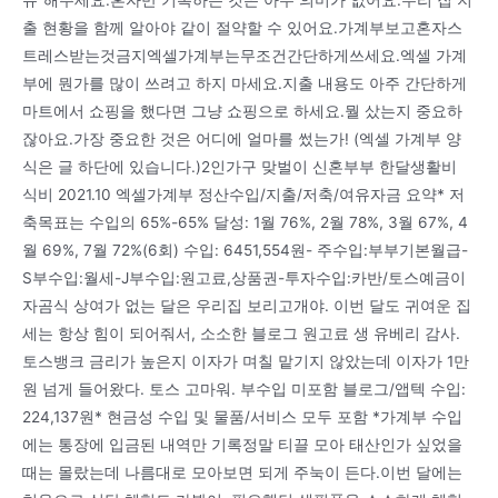
출 현황을 함께 알아야 같이 절약할 수 있어요.가계부보고혼자스
트레스받는것금지엑셀가계부는무조건간단하게쓰세요.엑셀 가계
부에 뭔가를 많이 쓰려고 하지 마세요.지출 내용도 아주 간단하게
마트에서 쇼핑을 했다면 그냥 쇼핑으로 하세요.뭘 샀는지 중요하
잖아요.가장 중요한 것은 어디에 얼마를 썼는가! (엑셀 가계부 양
식은 글 하단에 있습니다.)2인가구 맞벌이 신혼부부 한달생활비
식비 2021.10 엑셀가계부 정산수입/지출/저축/여유자금 요약* 저
축목표는 수입의 65%-65% 달성: 1월 76%, 2월 78%, 3월 67%, 4
월 69%, 7월 72%(6회) 수입: 6451,554원- 주수입:부부기본월급-
S부수입:월세-J부수입:원고료,상품권-투자수입:카반/토스예금이
자곰식 상여가 없는 달은 우리집 보리고개야. 이번 달도 귀여운 집
세는 항상 힘이 되어줘서, 소소한 블로그 원고료 생 유베리 감사.
토스뱅크 금리가 높은지 이자가 며칠 맡기지 않았는데 이자가 1만
원 넘게 들어왔다. 토스 고마워. 부수입 미포함 블로그/앱텍 수입:
224,137원* 현금성 수입 및 물품/서비스 모두 포함 *가계부 수입
에는 통장에 입금된 내역만 기록정말 티끌 모아 태산인가 싶었을
때는 몰랐는데 나름대로 모아보면 되게 주눅이 든다.이번 달에는