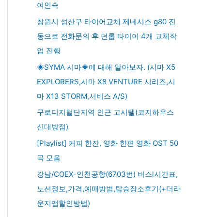
여인숙
창원시 성산구 타이어교체 제네시스 g80 진
동으로 전화문의 후 던롭 타이어 4개 교체작
업 진행
◈SYMA 시마◈에 대해 알아보자. (시마 X5
EXPLORERS,시마 X8 VENTURE 시리즈,시
마 X13 STORM,서비스 A/S)
구로디지털단지역 인근 고시텔(코지하우스
신대방점)
[Playlist] 커피 한잔, 영화 한편 영화 OST 50
곡 모음
강남/COEX-인천공항(6703번) 버스l시간표,
노선정보,가격,예매방법,탑승장소후기(+더라
운지앱할인방법)