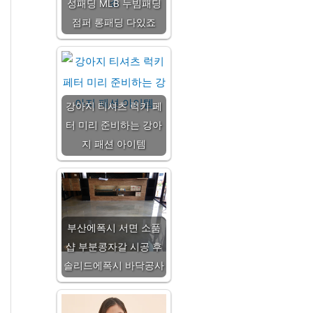
성패딩 MLB 누빔패딩
점퍼 롱패딩 다있죠
강아지 티셔츠 럭키 페
터 미리 준비하는 강아
지 패션 아이템
부산에폭시 서면 소품
샵 부분콩자갈 시공 후
솔리드에폭시 바닥공사