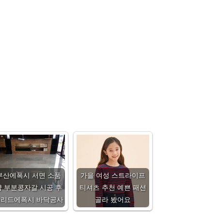
부산에폭시 서면 소품
가을 여성 스트라이프
샵 부분콩자갈 시공 후
티셔츠 추천 예쁜 패션
솔리드에폭시 바닥공사
골라 봤어요