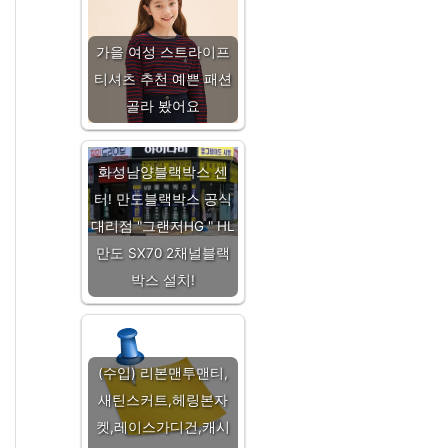
가을 여성 스트라이프
티셔츠 추천 예쁜 패션
골라 봤어요
화성남양블랙박스 센
터! 만도블랙박스 공식
대리점 "그랜저HG " HL
만도 SX70 2채널블랙
박스 설치!
(수입) 리본맨투맨티,
새틴스커트,헤링본자
켓,레이스가디건,캐시