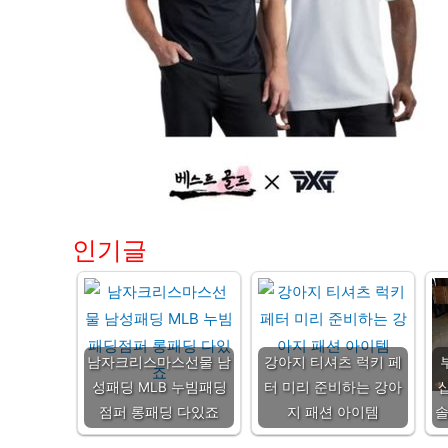
인기글
남자크리스마스선물 남
강아지 티셔츠 럭키 페
성패딩 MLB 누빔패딩
터 미리 준비하는 강아
점퍼 롱패딩 다있죠
지 패션 아이템