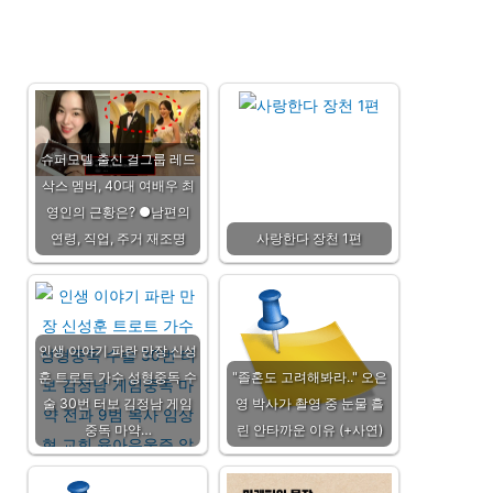
슈퍼모델 출신 걸그룹 레드
삭스 멤버, 40대 여배우 최
영인의 근황은? ●남편의
연령, 직업, 주거 재조명
사랑한다 장천 1편
인생 이야기 파란 만장 신성
훈 트로트 가수 성형중독 수
"졸혼도 고려해봐라.." 오은
술 30번 터보 김정남 게임
영 박사가 촬영 중 눈물 흘
중독 마약…
린 안타까운 이유 (+사연)