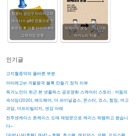
창원시 성산구 타이어교체
제네시스 g80 진동으로 전
화문의 후 던롭 타이어 4개
마케터의 문장 - 가나가와
교체작업 진행
아키노리 지음
인기글
고지혈증약의 올바른 부분
아리레고st 겨울왕국 블록 만들기 정직 리뷰
독거노인이 최근 본 넷플릭스 공포영화 스케어리 스토리 : 어둠의
속삭임(2020), 배드헤어, 더 파이널걸스, 몬스터, 죠스, 함정, 여고
괴담, 더프리빌리지, 센강 아래
전주센케이스 폰케이스 도매 재방문으로 케이스 득템하고 왔습니
다~
[숙박시설(호텔) 개념] – 호텔, 호스텔, 레지던스, 모텔, 오피스텔,