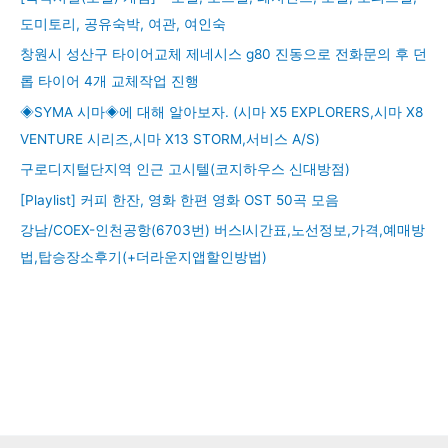
도미토리, 공유숙박, 여관, 여인숙
창원시 성산구 타이어교체 제네시스 g80 진동으로 전화문의 후 던
롭 타이어 4개 교체작업 진행
◈SYMA 시마◈에 대해 알아보자. (시마 X5 EXPLORERS,시마 X8
VENTURE 시리즈,시마 X13 STORM,서비스 A/S)
구로디지털단지역 인근 고시텔(코지하우스 신대방점)
[Playlist] 커피 한잔, 영화 한편 영화 OST 50곡 모음
강남/COEX-인천공항(6703번) 버스l시간표,노선정보,가격,예매방
법,탑승장소후기(+더라운지앱할인방법)