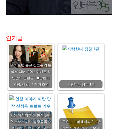
인기글
슈퍼모델 출신 걸그룹 레드
삭스 멤버, 40대 여배우 최
영인의 근황은? ●남편의
연령, 직업, 주거 재조명
사랑한다 장천 1편
인생 이야기 파란 만장 신성
훈 트로트 가수 성형중독 수
"졸혼도 고려해봐라.." 오은
술 30번 터보 김정남 게임
영 박사가 촬영 중 눈물 흘