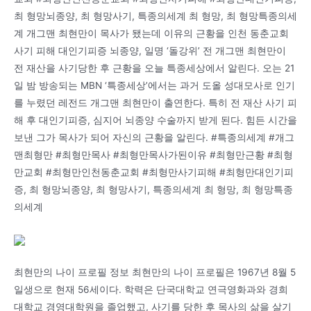
최 형망뇌종양, 최 형망사기, 특종의세계 최 형망, 최 형망특종의세
계 개그맨 최현만이 목사가 됐는데 이유의 근황을 인천 동춘교회
사기 피해 대인기피증 뇌종양, 일명 ‘돌강위’ 전 개그맨 최현만이
전 재산을 사기당한 후 근황을 오늘 특종세상에서 알린다. 오는 21
일 밤 방송되는 MBN ‘특종세상’에서는 과거 도올 성대모사로 인기
를 누렸던 레전드 개그맨 최현만이 출연한다. 특히 전 재산 사기 피
해 후 대인기피증, 심지어 뇌종양 수술까지 받게 된다. 힘든 시간을
보낸 그가 목사가 되어 자신의 근황을 알린다. #특종의세계 #개그
맨최형만 #최형만목사 #최형만목사가된이유 #최형만근황 #최형
만교회 #최형만인천동춘교회 #최형만사기피해 #최형만대인기피
증, 최 형망뇌종양, 최 형망사기, 특종의세계 최 형망, 최 형망특종
의세계
최현만의 나이 프로필 정보 최현만의 나이 프로필은 1967년 8월 5
일생으로 현재 56세이다. 학력은 단국대학교 연극영화과와 경희
대학교 경영대학원을 졸업했고, 사기를 당한 후 목사의 삶을 살기