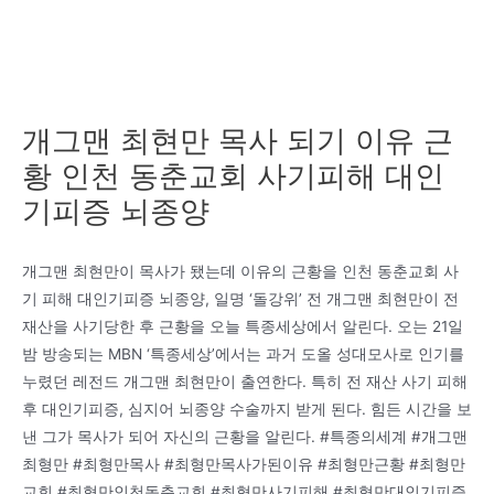
개그맨 최현만 목사 되기 이유 근
황 인천 동춘교회 사기피해 대인
기피증 뇌종양
개그맨 최현만이 목사가 됐는데 이유의 근황을 인천 동춘교회 사
기 피해 대인기피증 뇌종양, 일명 ‘돌강위’ 전 개그맨 최현만이 전
재산을 사기당한 후 근황을 오늘 특종세상에서 알린다. 오는 21일
밤 방송되는 MBN ‘특종세상’에서는 과거 도올 성대모사로 인기를
누렸던 레전드 개그맨 최현만이 출연한다. 특히 전 재산 사기 피해
후 대인기피증, 심지어 뇌종양 수술까지 받게 된다. 힘든 시간을 보
낸 그가 목사가 되어 자신의 근황을 알린다. #특종의세계 #개그맨
최형만 #최형만목사 #최형만목사가된이유 #최형만근황 #최형만
교회 #최형만인천동춘교회 #최형만사기피해 #최형만대인기피증,