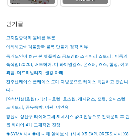
인기글
고지혈증약의 올바른 부분
아리레고st 겨울왕국 블록 만들기 정직 리뷰
독거노인이 최근 본 넷플릭스 공포영화 스케어리 스토리 : 어둠의
속삭임(2020), 배드헤어, 더 파이널걸스, 몬스터, 죠스, 함정, 여고
괴담, 더프리빌리지, 센강 아래
전주센케이스 폰케이스 도매 재방문으로 케이스 득템하고 왔습니
다~
[숙박시설(호텔) 개념] – 호텔, 호스텔, 레지던스, 모텔, 오피스텔,
도미토리, 공유숙박, 여관, 여인숙
창원시 성산구 타이어교체 제네시스 g80 진동으로 전화문의 후 던
롭 타이어 4개 교체작업 진행
◈SYMA 시마◈에 대해 알아보자. (시마 X5 EXPLORERS,시마 X8