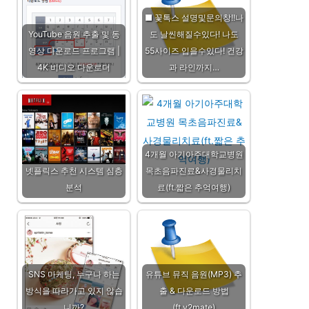
■ 꽃톡스 설명및문의창!!나
YouTube 음원 추출 및 동
도 날씬해질수있다! 나도
영상 다운로드 프로그램 |
55사이즈 입을수있다! 건강
4K 비디오 다운로더
과 라인까지…
4개월 아기아주대학교병원
넷플릭스 추천 시스템 심층
목초음파진료&사경물리치
분석
료(ft.짧은 추억여행)
SNS 마케팅, 누구나 하는
유튜브 뮤직 음원(MP3) 추
방식을 따라가고 있지 않습
출 & 다운로드 방법
니까?
(ft.y2mate)