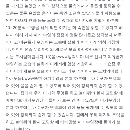
를 가지고 놀았던 기억과 감각으로 물속에서 자유롭게 움직일 수
있음은 물론 손발을 움직이는 동안 소근육 발달과 물의 파동으로
인한 마사지 효과 등을 느낄 수 있다고 합니다.또 이렇게 하루에
10~20분씩 수영을 하게 되면 아기는 더 숙면을 취할 수 있다고 하
니까 여러 가지 아기 수영의 장점이 정말 많거든요.생각보다 너무
신나고 여유롭게 수영하는 모습에 설화가 이래저래 엄청 거창하
네.ㅋㅋㅋ 요즘 우리아이의 새로운 모습 하나하나도 너무 기뻐하
시는 도치엄마랍니다. (웃음).www생각보다 너무 신나고 여유롭게
수영하는 모습에 설화가 이래저래 엄청 거창하네.ㅋㅋㅋ 요즘 우
리아이의 새로운 모습 하나하나도 너무 기뻐하시는 도치엄마랍니
다. (웃음).www또한 아기수영장 본체 하부에는 배수구가 연결되
어 있어 물을 쉽게 뺄 수 있도록 되어 있어 정리까지 쉽게 할 수 있
습니다. 집에서 우리 아기와 무엇을 하고 놀아줘야 할지 고민할 때
베베맘보 아기수영장에 들어가 보는 건 어때요?또한 아기수영장
본체 하부에는 배수구가 연결되어 있어 물을 쉽게 뺄 수 있도록 되
어 있어 정리까지 쉽게 할 수 있습니다. 집에서 우리 아기와 무엇을
하고 놀아줘야 할지 고민할 때 베베맘보 아기수영장에 들어가 보
는 건 어때요?