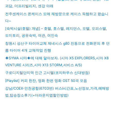
괴담, 더프리빌리지, 센강 아래
전주센케이스 폰케이스 도매 재방문으로 케이스 득템하고 왔습니
다~
[숙박시설(호텔) 개념] – 호텔, 호스텔, 레지던스, 모텔, 오피스텔,
도미토리, 공유숙박, 여관, 여인숙
창원시 성산구 타이어교체 제네시스 g80 진동으로 전화문의 후 던
롭 타이어 4개 교체작업 진행
◈SYMA 시마◈에 대해 알아보자. (시마 X5 EXPLORERS,시마 X8
VENTURE 시리즈,시마 X13 STORM,서비스 A/S)
구로디지털단지역 인근 고시텔(코지하우스 신대방점)
[Playlist] 커피 한잔, 영화 한편 영화 OST 50곡 모음
강남/COEX-인천공항(6703번) 버스l시간표,노선정보,가격,예매방
법,탑승장소후기(+더라운지앱할인방법)