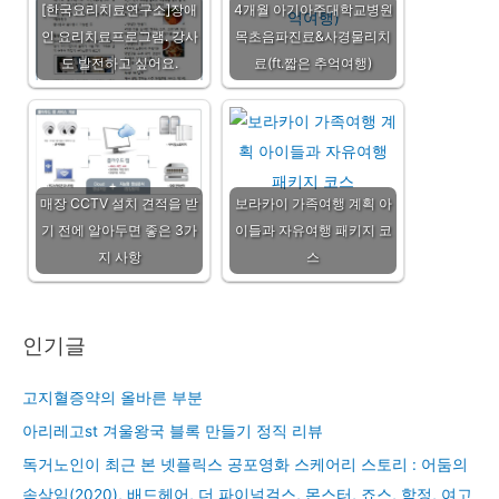
[한국요리치료연구소]장애
4개월 아기아주대학교병원
인 요리치료프로그램. 강사
목초음파진료&사경물리치
도 발전하고 싶어요.
료(ft.짧은 추억여행)
매장 CCTV 설치 견적을 받
보라카이 가족여행 계획 아
기 전에 알아두면 좋은 3가
이들과 자유여행 패키지 코
지 사항
스
인기글
고지혈증약의 올바른 부분
아리레고st 겨울왕국 블록 만들기 정직 리뷰
독거노인이 최근 본 넷플릭스 공포영화 스케어리 스토리 : 어둠의
속삭임(2020), 배드헤어, 더 파이널걸스, 몬스터, 죠스, 함정, 여고