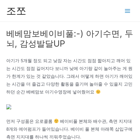
콘
조쪼
텐
Main
츠
Men
로
베베맘보베이비풀:-) 아기수면, 두
건
뇌, 감성발달UP
너
뛰
기
아기가 5개월 정도 되고 낮잠 자는 시간도 점점 짧아지고 깨어 있
는 시간도 점점 길어지다 보니까 낮에 아기랑 같이 놀아주는 게 뭔
가 한계가 있는 것 같았습니다. 그래서 어떻게 하면 아기가 깨어있
는 시간을 더 즐겁고 다양한 활동을 즐기며 놀아줄 수 있을지 고민
하던 순간 베베맘보 아기수영장에 넣어줬어요
먼저 구성품은 요로콜롬
베이비풀 본체와 배수관, 측면 지지대
8개와 에어펌프가 들어있습니다. 베이비 풀 본체 아래쪽 삽입구에
측면 지지대를 하나씩 끼워주었습니다.