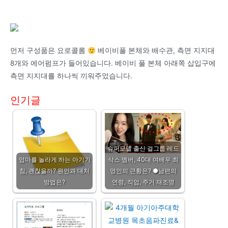
먼저 구성품은 요로콜롬
베이비풀 본체와 배수관, 측면 지지대
8개와 에어펌프가 들어있습니다. 베이비 풀 본체 아래쪽 삽입구에
측면 지지대를 하나씩 끼워주었습니다.
인기글
슈퍼모델 출신 걸그룹 레드
엄마를 놀라게 하는 아기기
삭스 멤버, 40대 여배우 최
침, 괜찮을까? 원인과 대처
영인의 근황은? ●남편의
방법은?
연령, 직업, 주거 재조명