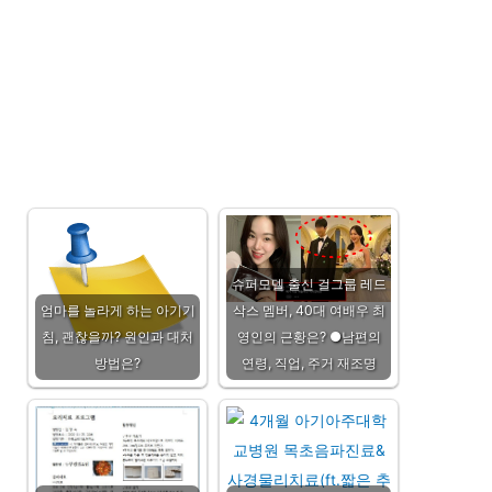
슈퍼모델 출신 걸그룹 레드
엄마를 놀라게 하는 아기기
삭스 멤버, 40대 여배우 최
침, 괜찮을까? 원인과 대처
영인의 근황은? ●남편의
방법은?
연령, 직업, 주거 재조명