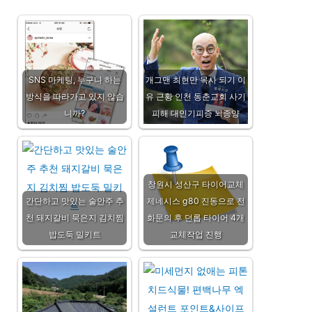
SNS 마케팅, 누구나 하는
개그맨 최현만 목사 되기 이
방식을 따라가고 있지 않습
유 근황 인천 동춘교회 사기
니까?
피해 대인기피증 뇌종양
창원시 성산구 타이어교체
간단하고 맛있는 술안주 추
제네시스 g80 진동으로 전
천 돼지갈비 묵은지 김치찜
화문의 후 던롭 타이어 4개
밥도둑 밀키트
교체작업 진행