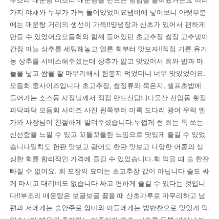
부조리 매운탕 비조리 매운탕을 만드는 방법을 붙여놨거든요 여러
가지 야채와 두부가 가득 들어있었어요냄비에 넣어보니 아랫부분
에는 매운탕 거리의 생선이 가득!!양념장과 산초가 있어서 편하게
만들 수 있었어요모듬회와 함께 들어있던 초고추장 쌈장 고추냉이
간장 마늘 상추를 세팅해놓고 얼른 회부터 맛보자!!직접 기른 유기
농 상추를 서비스해주셨는데 상추가 얇고 맛있어서 회와 밥과 마
늘을 넣고 쌈을 잘 마무리해서 한봉지 먹었더니 너무 맛있었어요.
모듬회 중사이즈입니다 초고추장, 쌈장류와 묵은지, 셀프초밥에
들어가는 소스등 사장님께서 직접 만드신답니다울산 선암동 횟집
파닥파닥 모듬회 사이즈 사진 왼쪽부터 미록 도다리 광어 우럭 엔
가와 사장님이 친절하게 알려주셨습니다.두껍게 썬 회는 톡 쏘는
신선함을 느낄 수 있고 꼬들꼬들한 느낌으로 맛있게 즐길 수 있었
습니다밀치도 한판 맛보고 광어도 한판 맛보고 다양한 어종의 싱
싱한 회를 합리적인 가격에 즐길 수 있었습니다.회 먹을 때 술 한잔
빠질 수 없어요. 회 포장의 묘미는 초고추장 값이 아닙니다 술도 싸
게 마시고 대리비도 없습니다 싸고 편하게 즐길 수 있다는 것입니
다!!부조리 매운탕은 보글보글 끓을 때 산초가루로 마무리하고 남
편과 저에게는 술안주로 엄마와 아들에게는 밥반찬으로 맛있게 먹