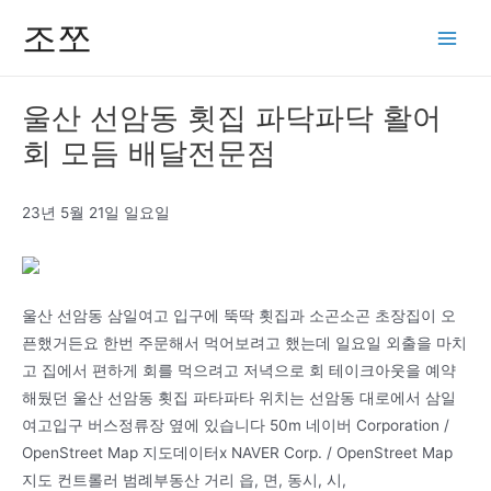
콘
조쪼
텐
Main
츠
Men
로
울산 선암동 횟집 파닥파닥 활어
건
회 모듬 배달전문점
너
뛰
기
23년 5월 21일 일요일
울산 선암동 삼일여고 입구에 뚝딱 횟집과 소곤소곤 초장집이 오
픈했거든요 한번 주문해서 먹어보려고 했는데 일요일 외출을 마치
고 집에서 편하게 회를 먹으려고 저녁으로 회 테이크아웃을 예약
해뒀던 울산 선암동 횟집 파타파타 위치는 선암동 대로에서 삼일
여고입구 버스정류장 옆에 있습니다 50m 네이버 Corporation /
OpenStreet Map 지도데이터x NAVER Corp. / OpenStreet Map
지도 컨트롤러 범례부동산 거리 읍, 면, 동시, 시,