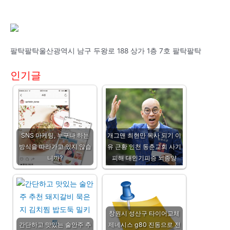
팔탁팔탁울산광역시 남구 두왕로 188 상가 1층 7호 팔탁팔탁
인기글
SNS 마케팅, 누구나 하는
개그맨 최현만 목사 되기 이
방식을 따라가고 있지 않습
유 근황 인천 동춘교회 사기
니까?
피해 대인기피증 뇌종양
창원시 성산구 타이어교체
간단하고 맛있는 술안주 추
제네시스 g80 진동으로 전