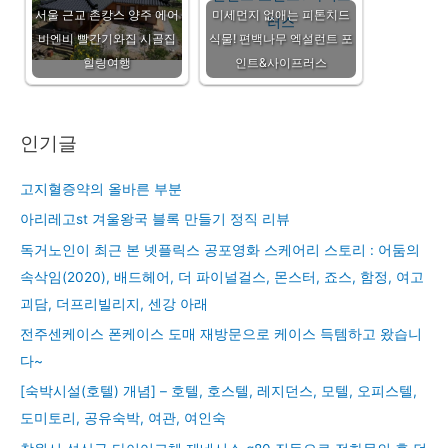
서울 근교 촌캉스 양주 에어
미세먼지 없애는 피톤치드
비엔비 빨간기와집 시골집
식물! 편백나무 엑설런트 포
힐링여행
인트&사이프러스
인기글
고지혈증약의 올바른 부분
아리레고st 겨울왕국 블록 만들기 정직 리뷰
독거노인이 최근 본 넷플릭스 공포영화 스케어리 스토리 : 어둠의
속삭임(2020), 배드헤어, 더 파이널걸스, 몬스터, 죠스, 함정, 여고
괴담, 더프리빌리지, 센강 아래
전주센케이스 폰케이스 도매 재방문으로 케이스 득템하고 왔습니
다~
[숙박시설(호텔) 개념] – 호텔, 호스텔, 레지던스, 모텔, 오피스텔,
도미토리, 공유숙박, 여관, 여인숙