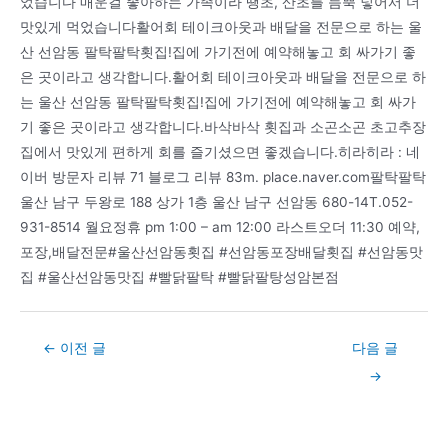
었습니다 매운걸 좋아하는 가족이라 땡초, 산초를 듬뿍 넣어서 더
맛있게 먹었습니다활어회 테이크아웃과 배달을 전문으로 하는 울
산 선암동 팔탁팔탁횟집!집에 가기전에 예약해놓고 회 싸가기 좋
은 곳이라고 생각합니다.활어회 테이크아웃과 배달을 전문으로 하
는 울산 선암동 팔탁팔탁횟집!집에 가기전에 예약해놓고 회 싸가
기 좋은 곳이라고 생각합니다.바삭바삭 횟집과 소곤소곤 초고추장
집에서 맛있게 편하게 회를 즐기셨으면 좋겠습니다.히라히라 : 네
이버 방문자 리뷰 71 블로그 리뷰 83m. place.naver.com팔탁팔탁
울산 남구 두왕로 188 상가 1층 울산 남구 선암동 680-14T.052-
931-8514 월요정휴 pm 1:00 – am 12:00 라스트오더 11:30 예약,
포장,배달전문#울산선암동횟집 #선암동포장배달횟집 #선암동맛
집 #울산선암동맛집 #빨닭팔탁 #빨닭팔탕성암본점
Post
←
이전 글
다음 글
navigation
→