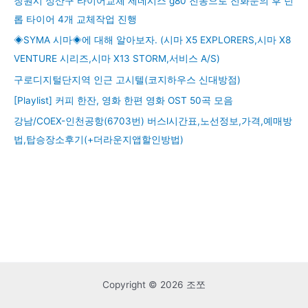
창원시 성산구 타이어교체 제네시스 g80 진동으로 전화문의 후 던
롭 타이어 4개 교체작업 진행
◈SYMA 시마◈에 대해 알아보자. (시마 X5 EXPLORERS,시마 X8
VENTURE 시리즈,시마 X13 STORM,서비스 A/S)
구로디지털단지역 인근 고시텔(코지하우스 신대방점)
[Playlist] 커피 한잔, 영화 한편 영화 OST 50곡 모음
강남/COEX-인천공항(6703번) 버스l시간표,노선정보,가격,예매방
법,탑승장소후기(+더라운지앱할인방법)
Copyright © 2026 조쪼