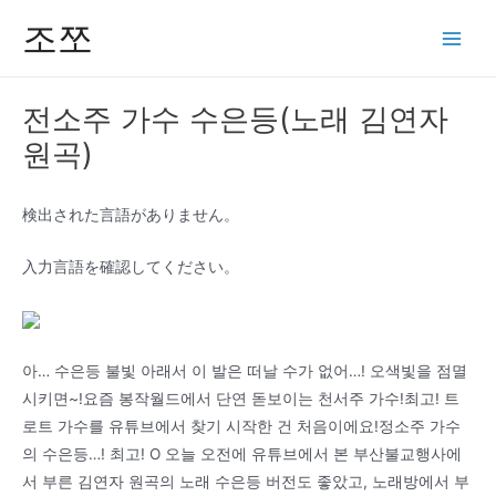
콘
조쪼
텐
Main
츠
Men
로
전소주 가수 수은등(노래 김연자
건
원곡)
너
뛰
기
検出された言語がありません。
入力言語を確認してください。
아… 수은등 불빛 아래서 이 발은 떠날 수가 없어…! 오색빛을 점멸
시키면~!요즘 봉작월드에서 단연 돋보이는 천서주 가수!최고! 트
로트 가수를 유튜브에서 찾기 시작한 건 처음이에요!정소주 가수
의 수은등…! 최고! O 오늘 오전에 유튜브에서 본 부산불교행사에
서 부른 김연자 원곡의 노래 수은등 버전도 좋았고, 노래방에서 부