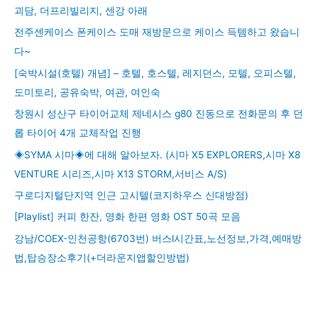
괴담, 더프리빌리지, 센강 아래
전주센케이스 폰케이스 도매 재방문으로 케이스 득템하고 왔습니
다~
[숙박시설(호텔) 개념] – 호텔, 호스텔, 레지던스, 모텔, 오피스텔,
도미토리, 공유숙박, 여관, 여인숙
창원시 성산구 타이어교체 제네시스 g80 진동으로 전화문의 후 던
롭 타이어 4개 교체작업 진행
◈SYMA 시마◈에 대해 알아보자. (시마 X5 EXPLORERS,시마 X8
VENTURE 시리즈,시마 X13 STORM,서비스 A/S)
구로디지털단지역 인근 고시텔(코지하우스 신대방점)
[Playlist] 커피 한잔, 영화 한편 영화 OST 50곡 모음
강남/COEX-인천공항(6703번) 버스l시간표,노선정보,가격,예매방
법,탑승장소후기(+더라운지앱할인방법)