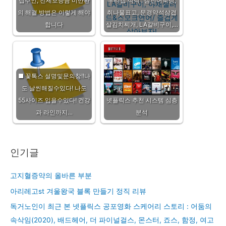
집주인, 전세보증금 미반환
우리집 식탁 : 삼진어묵탕,
의 해결 방법은 이렇게 해야
취나물표고, 문경약석삼겹
합니다
살김치찌개, LA갈비구이,…
■ 꽃톡스 설명및문의창!!나
도 날씬해질수있다! 나도
55사이즈 입을수있다! 건강
넷플릭스 추천 시스템 심층
과 라인까지…
분석
인기글
고지혈증약의 올바른 부분
아리레고st 겨울왕국 블록 만들기 정직 리뷰
독거노인이 최근 본 넷플릭스 공포영화 스케어리 스토리 : 어둠의
속삭임(2020), 배드헤어, 더 파이널걸스, 몬스터, 죠스, 함정, 여고