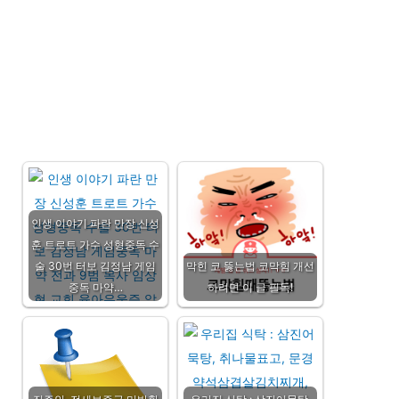
인생 이야기 파란 만장 신성
훈 트로트 가수 성형중독 수
술 30번 터보 김정남 게임
막힌 코 뚫는법 코막힘 개선
중독 마약…
하려면 이 글 필독!