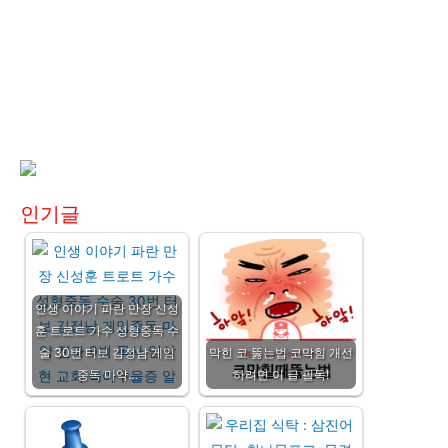
인기글
인생 이야기 파란 만장 신성
훈 트로트 가수 성형중독 수
술 30번 터보 김정남 게임
막힌 코 뚫는법 코막힘 개선
중독 마약…
하려면 이 글 필독!