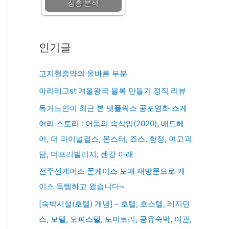
심층 분석
인기글
고지혈증약의 올바른 부분
아리레고st 겨울왕국 블록 만들기 정직 리뷰
독거노인이 최근 본 넷플릭스 공포영화 스케
어리 스토리 : 어둠의 속삭임(2020), 배드헤
어, 더 파이널걸스, 몬스터, 죠스, 함정, 여고괴
담, 더프리빌리지, 센강 아래
전주센케이스 폰케이스 도매 재방문으로 케
이스 득템하고 왔습니다~
[숙박시설(호텔) 개념] – 호텔, 호스텔, 레지던
스, 모텔, 오피스텔, 도미토리, 공유숙박, 여관,