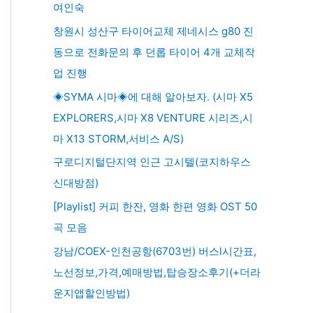
여인숙
창원시 성산구 타이어교체 제네시스 g80 진
동으로 전화문의 후 던롭 타이어 4개 교체작
업 진행
◈SYMA 시마◈에 대해 알아보자. (시마 X5
EXPLORERS,시마 X8 VENTURE 시리즈,시
마 X13 STORM,서비스 A/S)
구로디지털단지역 인근 고시텔(코지하우스
신대방점)
[Playlist] 커피 한잔, 영화 한편 영화 OST 50
곡 모음
강남/COEX-인천공항(6703번) 버스l시간표,
노선정보,가격,예매방법,탑승장소후기(+더라
운지앱할인방법)