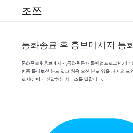
콘
조쪼
텐
츠
로
건
통화종료 후 홍보메시지 통화
너
뛰
기
통화종료후홍보메시지,통화후문자,콜백앱프로그램,여러분콜
번쯤 들어보신 분도 있고 처음 오신 분도 있을 거예요.포
로 대상에게 전달하는 서비스를 말합니다.