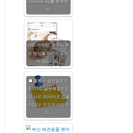
console.log를 해부하
다
SNS 마케팅, 누구나 하
는 방식을 따라가고 있
지 않습니까?
■ 꽃톡스 설명및문의
창!!나도 날씬해질수있
다! 나도 55사이즈 입을
수있다! 건강과 라인까
지…