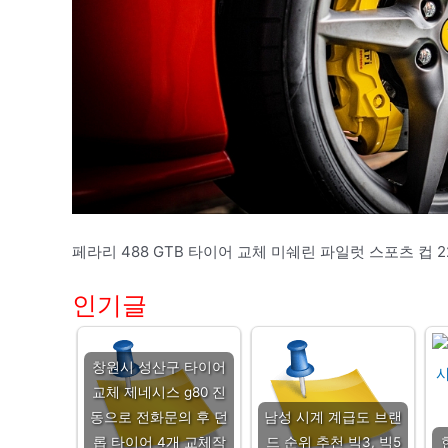
페라리 488 GTB 타이어 교체 미쉐린 파일럿 스포츠 컵
인기글
창원시 성산구 타이어
교체 제네시스 g80 진
동으로 전화문의 후 던
남성 시계 계급도 브랜
롭 타이어 4개 교체작
드 순위 추천 빅3, 빅5