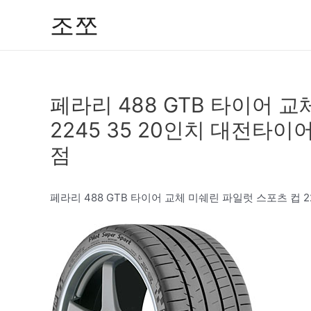
콘
조쪼
텐
츠
로
건
페라리 488 GTB 타이어 
너
뛰
2245 35 20인치 대전
기
점
페라리 488 GTB 타이어 교체 미쉐린 파일럿 스포츠 컵