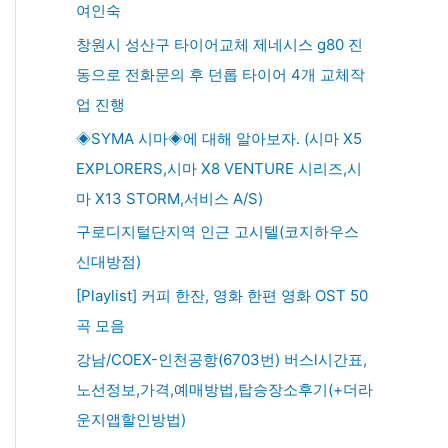
여인숙
창원시 성산구 타이어교체 제네시스 g80 진
동으로 전화문의 후 던롭 타이어 4개 교체작
업 진행
◈SYMA 시마◈에 대해 알아보자. (시마 X5
EXPLORERS,시마 X8 VENTURE 시리즈,시
마 X13 STORM,서비스 A/S)
구로디지털단지역 인근 고시텔(코지하우스
신대방점)
[Playlist] 커피 한잔, 영화 한편 영화 OST 50
곡 모음
강남/COEX-인천공항(6703번) 버스l시간표,
노선정보,가격,예매방법,탑승장소후기(+더라
운지앱할인방법)