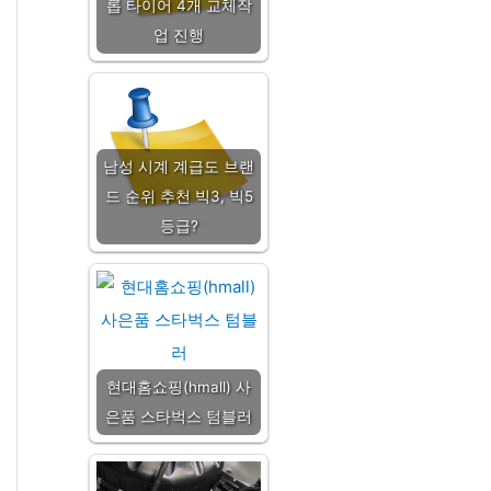
롭 타이어 4개 교체작
업 진행
남성 시계 계급도 브랜
드 순위 추천 빅3, 빅5
등급?
현대홈쇼핑(hmall) 사
은품 스타벅스 텀블러