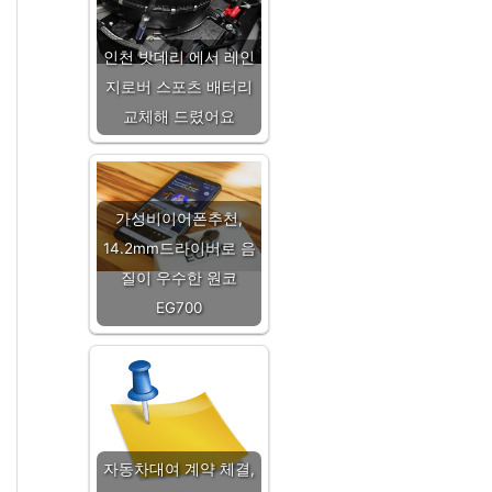
인천 밧데리 에서 레인
지로버 스포츠 배터리
교체해 드렸어요
가성비이어폰추천,
14.2mm드라이버로 음
질이 우수한 원코
EG700
자동차대여 계약 체결,