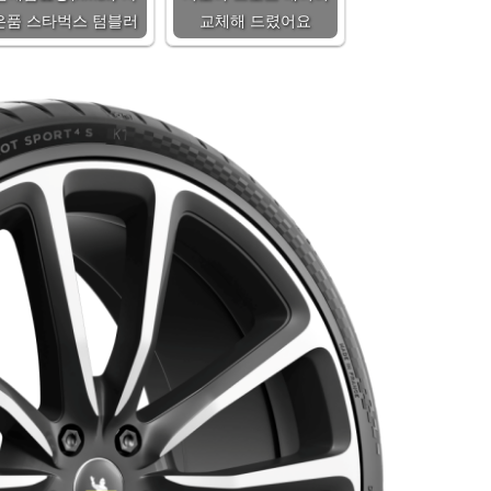
은품 스타벅스 텀블러
교체해 드렸어요