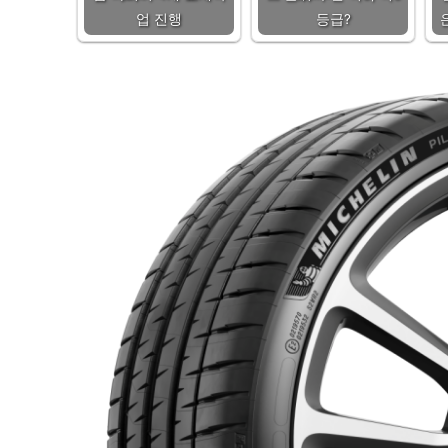
업 진행
등급?