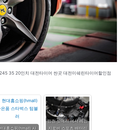
 2245 35 20인치 대전타이어 싼곳 대전미쉐린타이어할인점
인천 밧데리 에서 레인
현대홈쇼핑(hmall) 사
지로버 스포츠 배터리