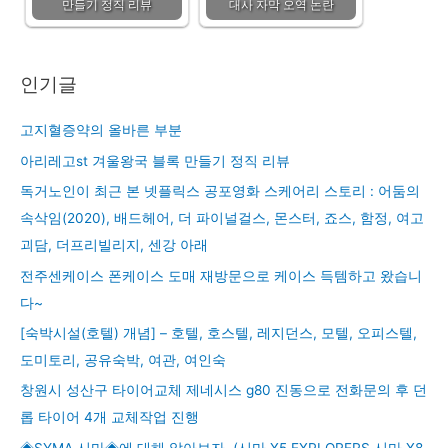
만들기 정직 리뷰
대사 자막 오역 논란
인기글
고지혈증약의 올바른 부분
아리레고st 겨울왕국 블록 만들기 정직 리뷰
독거노인이 최근 본 넷플릭스 공포영화 스케어리 스토리 : 어둠의
속삭임(2020), 배드헤어, 더 파이널걸스, 몬스터, 죠스, 함정, 여고
괴담, 더프리빌리지, 센강 아래
전주센케이스 폰케이스 도매 재방문으로 케이스 득템하고 왔습니
다~
[숙박시설(호텔) 개념] – 호텔, 호스텔, 레지던스, 모텔, 오피스텔,
도미토리, 공유숙박, 여관, 여인숙
창원시 성산구 타이어교체 제네시스 g80 진동으로 전화문의 후 던
롭 타이어 4개 교체작업 진행
◈SYMA 시마◈에 대해 알아보자. (시마 X5 EXPLORERS,시마 X8