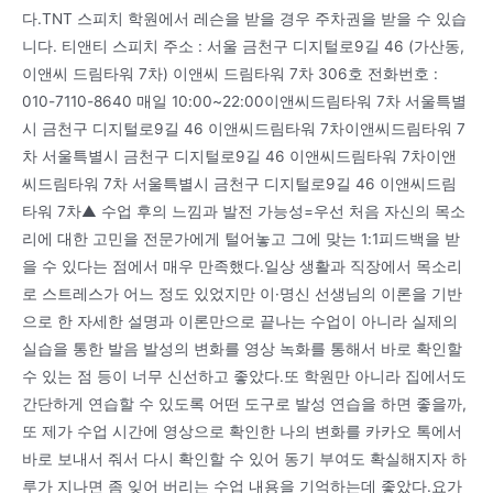
다.TNT 스피치 학원에서 레슨을 받을 경우 주차권을 받을 수 있습
니다. 티앤티 스피치 주소 : 서울 금천구 디지털로9길 46 (가산동,
이앤씨 드림타워 7차) 이앤씨 드림타워 7차 306호 전화번호 :
010-7110-8640 매일 10:00~22:00이앤씨드림타워 7차 서울특별
시 금천구 디지털로9길 46 이앤씨드림타워 7차이앤씨드림타워 7
차 서울특별시 금천구 디지털로9길 46 이앤씨드림타워 7차이앤
씨드림타워 7차 서울특별시 금천구 디지털로9길 46 이앤씨드림
타워 7차▲ 수업 후의 느낌과 발전 가능성=우선 처음 자신의 목소
리에 대한 고민을 전문가에게 털어놓고 그에 맞는 1:1피드백을 받
을 수 있다는 점에서 매우 만족했다.일상 생활과 직장에서 목소리
로 스트레스가 어느 정도 있었지만 이·명신 선생님의 이론을 기반
으로 한 자세한 설명과 이론만으로 끝나는 수업이 아니라 실제의
실습을 통한 발음 발성의 변화를 영상 녹화를 통해서 바로 확인할
수 있는 점 등이 너무 신선하고 좋았다.또 학원만 아니라 집에서도
간단하게 연습할 수 있도록 어떤 도구로 발성 연습을 하면 좋을까,
또 제가 수업 시간에 영상으로 확인한 나의 변화를 카카오 톡에서
바로 보내서 줘서 다시 확인할 수 있어 동기 부여도 확실해지자 하
루가 지나면 좀 잊어 버리는 수업 내용을 기억하는데 좋았다.요가