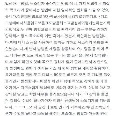
발성하는 방법, 목소리가 좋아지는 방법.이 세 가지 방법에서 확실
히 목소리가 좋아지는 방법에 대한 일시적인 변화를 느낄 수 있었
습니다.첫번째방법으로젓가락을사용해서강제로혀뿌리도내리고
그상태에서처음읽고보음표도발음해보고발성이어떻게변하는지확
인했어요.두 번째 방법으로 강제로 횡격막이 있는 부분을 강하게
압박해서 평소 목소리와 어떤 차이가 있는지 확인하는 방법입니
다.이때 테니스 공을 사용하여 압박을 가하고 목소리의 변화를 확
인했습니다.세 번째 방법은 개링을 활용하여 요가링을 등 뒤에 두
고 다리는 90도로 바르게 모은 후 다리를 들어올리면서 발성합니
다.이렇게 하면 아랫배 쪽으로 강하게 힘이 들어가면서 자연스럽
게 발성에도 변화가 생기는 거죠.세 번째 방법은 개링을 활용하여
요가링을 등 뒤에 두고 다리는 90도로 바르게 모은 후 다리를 들어
올리면서 발성합니다.이렇게 하면 아랫배 쪽으로 강하게 힘이 들
어가면서 자연스럽게 발성에도 변화가 생기는 거죠.수업을 마치고
강의실 말고도 학원 내부를 둘러보았습니다.제가 1:1 강의를 들었
던 강의실 수업이 끝나자마자 이명신 선생님이 소독기계를 켜버립
니다. ㅋㅋㅋ 그래서 공간에 흐린 연기가 가득하죠?뿌연 소독연기,
뭔가 수업이 끝나고 소독을 해주는 모습에서 청결과 마음의 안심