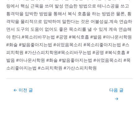
링에서 핵심 근육을 쓰며 발성 연습한 방법으로 테니스공을 쓰고
횡격막을 압박한 방법을 통해서 복식 호흡을 하는 방법은 물론, 횡
격막을 물리적으로 압박하며 말한다는 것은 어불성설.계속 연습하
면서 도구의 도움이 없어도 좋은 목소리를 낼 수 있게 계속 연습해
야 한다.#목소리바꾸는법 #공명 #복식호흡 #발음 #아나운서학원
#화술 #발음좋아지는법 #쉬었음목소리 #목소리좋아지는법 #스
피치학원 #가산스피치학원#목소리바꾸는법 #공명 #복식호흡 #
발음 #아나운서학원 #화술 #발음좋아지는법 #쉬었음목소리 #목
소리좋아지는법 #스피치학원 #가산스피치학원
Post
←
이전 글
다음 글
navigation
→