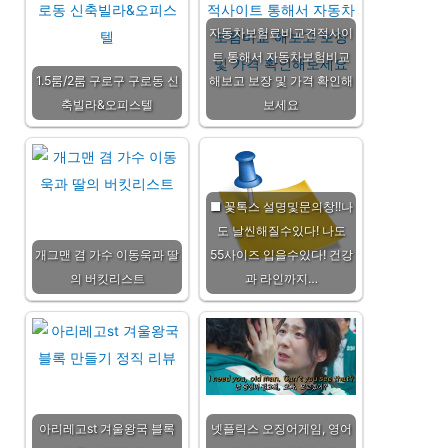
자동차보험료비교견적사이
트 통해서 자동차보험비교
1.5룸/2룸 구로구 구로동 신
해보고 보장 및 가격 확인해
축빌라&오피스텔
보세요
■ 꽃톡스 설명및문의창!!나
도 날씬해질수있다! 나도
개그맨 겸 가수 이동욱과 딸
55사이즈 입을수있다! 건강
의 버킷리스트
과 라인까지…
아리레고st 겨울왕국 블록
넷플릭스 오징어게임, 영어