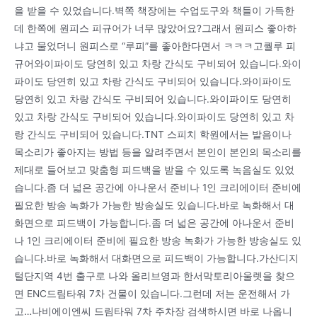
을 받을 수 있었습니다.벽쪽 책장에는 수업도구와 책들이 가득한
데 한쪽에 원피스 피규어가 너무 많았어요?그래서 원피스 좋아하
냐고 물었더니 원피스로 “루피”를 좋아한다면서 ㅋㅋㅋ고퀄루 피
규어와이파이도 당연히 있고 차랑 간식도 구비되어 있습니다.와이
파이도 당연히 있고 차랑 간식도 구비되어 있습니다.와이파이도
당연히 있고 차랑 간식도 구비되어 있습니다.와이파이도 당연히
있고 차랑 간식도 구비되어 있습니다.와이파이도 당연히 있고 차
랑 간식도 구비되어 있습니다.TNT 스피치 학원에서는 발음이나
목소리가 좋아지는 방법 등을 알려주면서 본인이 본인의 목소리를
제대로 들어보고 맞춤형 피드백을 받을 수 있도록 녹음실도 있었
습니다.좀 더 넓은 공간에 아나운서 준비나 1인 크리에이터 준비에
필요한 방송 녹화가 가능한 방송실도 있습니다.바로 녹화해서 대
화면으로 피드백이 가능합니다.좀 더 넓은 공간에 아나운서 준비
나 1인 크리에이터 준비에 필요한 방송 녹화가 가능한 방송실도 있
습니다.바로 녹화해서 대화면으로 피드백이 가능합니다.가산디지
털단지역 4번 출구로 나와 올리브영과 한서막토리아울렛을 찾으
면 ENC드림타워 7차 건물이 있습니다.그런데 저는 운전해서 가
고…나비에이엔씨 드림타워 7차 주차장 검색하시면 바로 나옵니