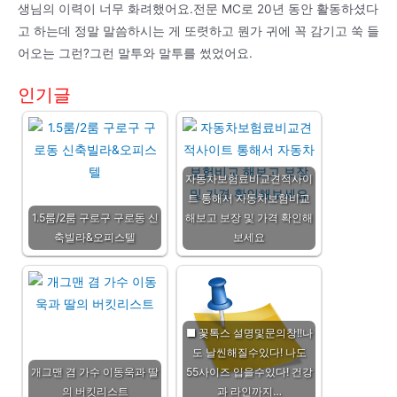
생님의 이력이 너무 화려했어요.전문 MC로 20년 동안 활동하셨다
고 하는데 정말 말씀하시는 게 또렷하고 뭔가 귀에 꼭 감기고 쑥 들
어오는 그런?그런 말투와 말투를 썼었어요.
인기글
자동차보험료비교견적사이
트 통해서 자동차보험비교
1.5룸/2룸 구로구 구로동 신
해보고 보장 및 가격 확인해
축빌라&오피스텔
보세요
■ 꽃톡스 설명및문의창!!나
도 날씬해질수있다! 나도
개그맨 겸 가수 이동욱과 딸
55사이즈 입을수있다! 건강
의 버킷리스트
과 라인까지…